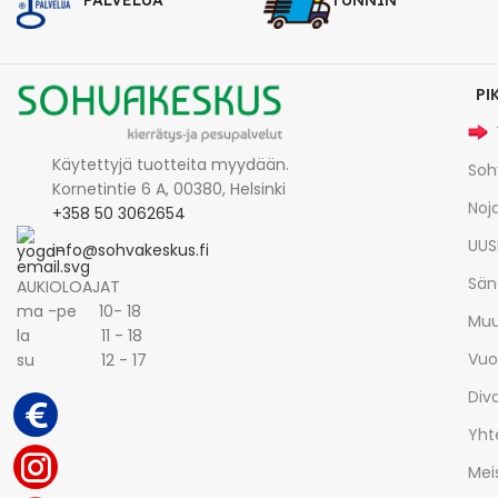
PALVELUA
TUNNIN
PI
Käytettyjä tuotteita myydään.
Soh
Kornetintie 6 A, 00380, Helsinki
Noja
+358 50 3062654
UUS
info@sohvakeskus.fi
Sän
AUKIOLOAJAT
ma -pe 10- 18
Muu
la 11 - 18
Vuo
su 12 - 17
Div
Yht
Mei