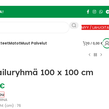
A!
MYY / LAHJOITA
tteet
Matot
Muut Palvelut
0
/
0,00
€
iluryhmä 100 x 100 cm
€
pu
ARNA
ht (cm) : 76