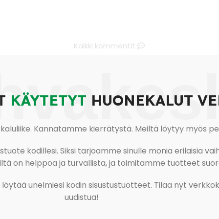
Kaikki kommentit
hvakes
T
KÄYTETYT
HUONEKALUT VE
uliike. Kannatamme kierrätystä. Meiltä löytyy myös pesu-
ote kodillesi. Siksi tarjoamme sinulle monia erilaisia vaiht
tä on helppoa ja turvallista, ja toimitamme tuotteet suora
ja löytää unelmiesi kodin sisustustuotteet. Tilaa nyt verk
uudistua!