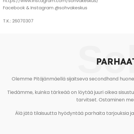
https://www.instagram.com/sohvakeskus/
Facebook & Instagram @sohvakeskus
T.K.: 26070307
So
PARHAA
Olemme Pitäjänmäellä sijaitseva secondhand huonekal
Tiedämme, kuinka tärkeää on löytää juuri oikea sisustustu
tarvitset. Ostaminen meil
Älä jätä tilaisuutta hyödyntää parhaita tarjouksia 