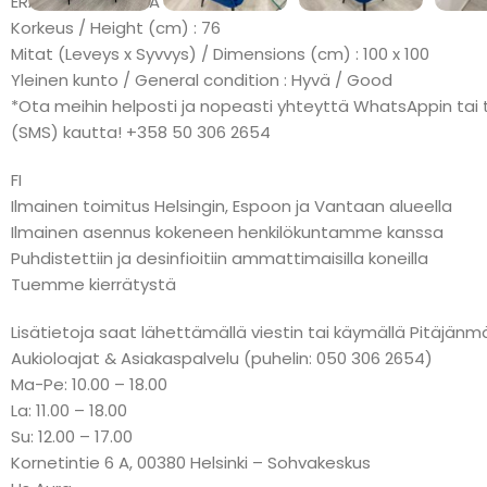
ERÄMAKSU: KLARNA
Korkeus / Height (cm) : 76
Mitat (Leveys x Syvvys) / Dimensions (cm) : 100 x 100
Yleinen kunto / General condition : Hyvä / Good
*Ota meihin helposti ja nopeasti yhteyttä WhatsAppin tai t
(SMS) kautta! +358 50 306 2654
FI
Ilmainen toimitus Helsingin, Espoon ja Vantaan alueella
Ilmainen asennus kokeneen henkilökuntamme kanssa
Puhdistettiin ja desinfioitiin ammattimaisilla koneilla
Tuemme kierrätystä
Lisätietoja saat lähettämällä viestin tai käymällä Pitäj
Aukioloajat & Asiakaspalvelu (puhelin: 050 306 2654)
Ma-Pe: 10.00 – 18.00
La: 11.00 – 18.00
Su: 12.00 – 17.00
Kornetintie 6 A, 00380 Helsinki – Sohvakeskus