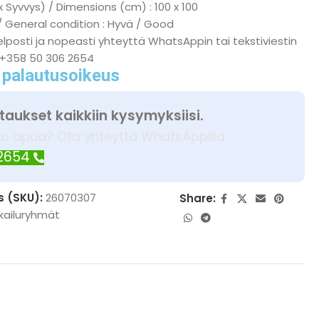
x Syvvys) / Dimensions (cm) : 100 x 100
/ General condition : Hyvä / Good
lposti ja nopeasti yhteyttä WhatsAppin tai tekstiviestin
 +358 50 306 2654
 palautusoikeus
taukset kaikkiin kysymyksiisi.
ko apua? Ota yhteyttä WhatsAppilla
 2654
s (SKU):
26070307
Share:
kailuryhmät