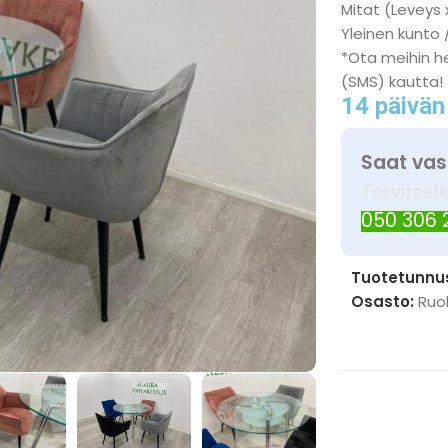
Mitat (Leveys 
Yleinen kunto 
*Ota meihin he
(SMS) kautta!
14 päivän
Saat vas
Tarvitset
050 306
Tuotetunnu
Osasto:
Ruo