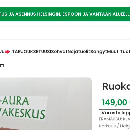
TUS JA ASENNUS HELSINGIN, ESPOON JA VANTAAN ALUEELL
vu
TARJOUKSET
UUSI
Sohvat
Nojatuolit
Sängyt
Muut Tuo
cm
Ruoka
149,00
Varasto lop
ERÄMAKSU: KL
Korkeus / Heig