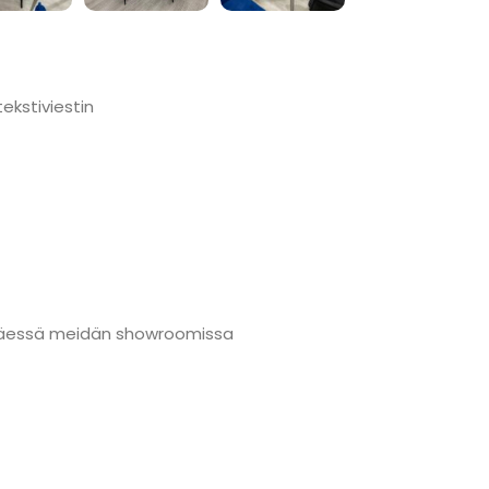
ekstiviestin
änmäessä meidän showroomissa