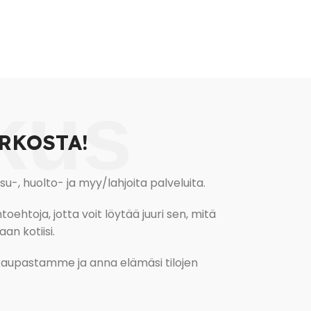
kus
RKOSTA!
, huolto- ja myy/lahjoita palveluita.
oehtoja, jotta voit löytää juuri sen, mitä
an kotiisi.
kokaupastamme ja anna elämäsi tilojen