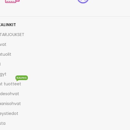
KALINKIT
TARJOUKSET
vat
tuolit
I
gyt
KAUNIS
t tuotteet
desohvat
aanisohvat
eystiedot
sta