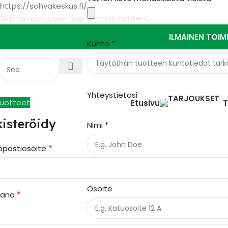
https://sohvakeskus.fi/
Skip to navigation
Skip to main content
ILMAINEN TOIM
Kunto
*
Yhteystietosi
uotteet
Etusivu
isteröidy
Nimi
*
*
öpostiosoite
Osoite
*
sana