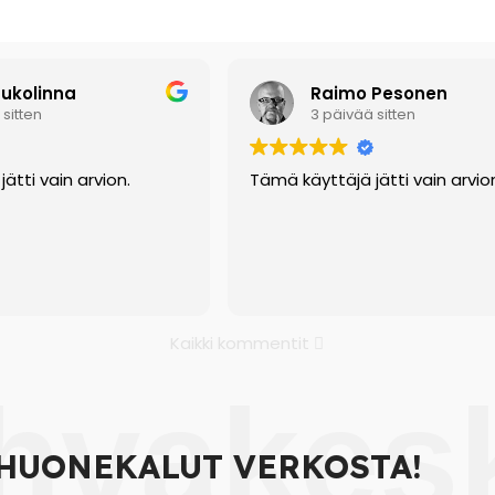
aukolinna
Raimo Pesonen
sitten
3 päivää sitten
ätti vain arvion.
Tämä käyttäjä jätti vain arvio
Kaikki kommentit
hvakes
HUONEKALUT VERKOSTA!