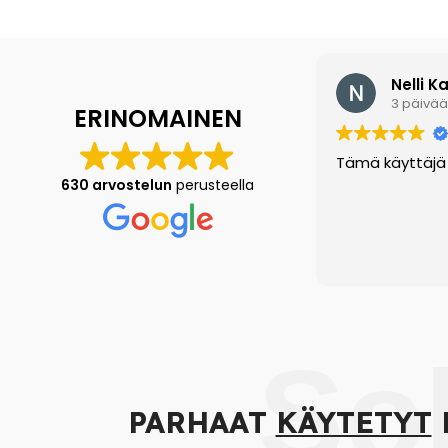
Nelli K
3 päivää 
ERINOMAINEN
Tämä käyttäjä j
630 arvostelun
perusteella
So
PARHAAT
KÄYTETYT