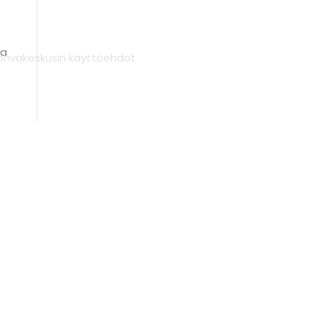
sa
ohvakeskusin käyttöehdot