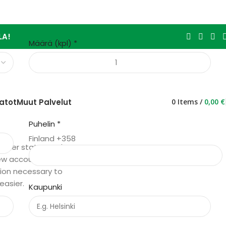
LA!
Määrä (kpl)
*
atot
Muut Palvelut
0
Items
/
0,00
€
Puhelin
*
Finland +358
 order status and
a new account set up
ation necessary to
easier.
Kaupunki