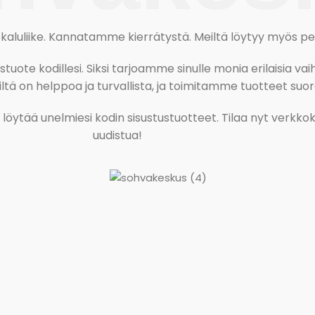
uliike. Kannatamme kierrätystä. Meiltä löytyy myös pesu-
ote kodillesi. Siksi tarjoamme sinulle monia erilaisia vaiht
tä on helppoa ja turvallista, ja toimitamme tuotteet suora
ja löytää unelmiesi kodin sisustustuotteet. Tilaa nyt verk
uudistua!