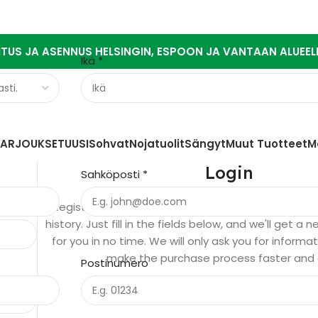
ITUS JA ASENNUS HELSINGIN, ESPOON JA VANTAAN ALUEEL
Ikä
*
TARJOUKSET
UUSI
Sohvat
Nojatuolit
Sängyt
Muut Tuotteet
M
Login
Sahköposti
*
Registering for this site allows you to access your
history. Just fill in the fields below, and we'll get 
for you in no time. We will only ask you for inform
make the purchase process faster and 
Postinumero
Kirjaudu