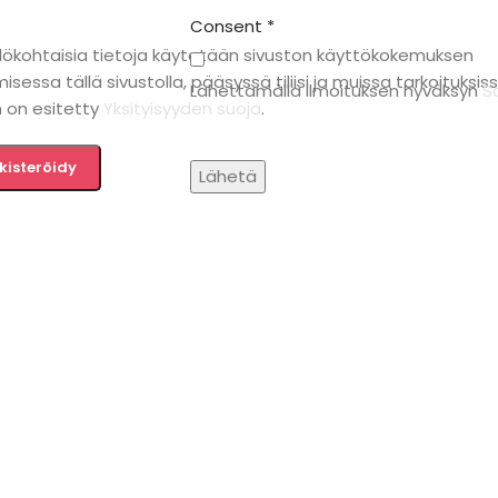
Consent
*
lökohtaisia tietoja käytetään sivuston käyttökokemuksen
isessa tällä sivustolla, pääsyssä tiliisi ja muissa tarkoituksis
Lähettämällä ilmoituksen hyväksyn
S
 on esitetty
Yksityisyyden suoja
.
kisteröidy
Lähetä