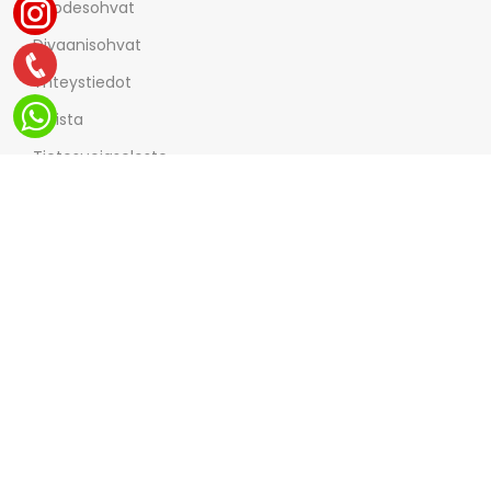
Vuodesohvat
Divaanisohvat
Yhteystiedot
Meista
Tietosuojaseloste