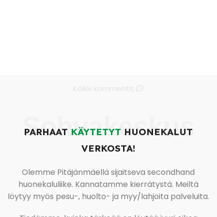
Kaikki kommentit
Sohvakeskus
PARHAAT
KÄYTETYT
HUONEKALUT
VERKOSTA!
Olemme Pitäjänmäellä sijaitseva secondhand
huonekaluliike. Kannatamme kierrätystä. Meiltä
löytyy myös pesu-, huolto- ja myy/lahjoita palveluita.