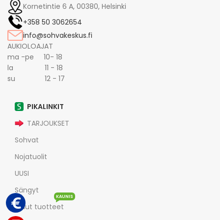
Kornetintie 6 A, 00380, Helsinki
+358 50 3062654
info@sohvakeskus.fi
AUKIOLOAJAT
ma -pe 10- 18
la 11 - 18
su 12 - 17
PIKALINKIT
TARJOUKSET
Sohvat
Nojatuolit
UUSI
Sängyt
KAUNIS
Muut tuotteet