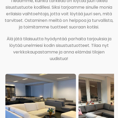
Tiedämme, kuinka tärkeää on löytää juuri oikea
sisustustuote kodillesi. Siksi tarjoamme sinulle monia
erilaisia vaihtoehtoja, jotta voit löytää juuri sen, mitä
tarvitset. Ostaminen meiltä on helppoa ja turvallista,
ja toimitamme tuotteet suoraan kotiisi.
Älä jätä tilaisuutta hyödyntää parhaita tarjouksia ja
löytää unelmiesi kodin sisustustuotteet. Tilaa nyt
verkkokaupastamme ja anna elämäsi tilojen
uudistua!