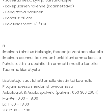
• Soveltuu selkä, kylki ja vatsanukkujille
• Kaksipuolinen rakenne (käännettävä)
• Hengittävä päällinen
• Korkeus: 20 cm
• Kovuusasteet: H3 / H4
FI
Ilmainen toimitus Helsingin, Espoon ja Vantaan alueella
Ilmainen asennus kokeneen henkilökuntamme kanssa
Puhdistettiin ja desinfioitiin ammattimaisilla koneilla
Tuemme kierrätystä
Lisätietoja saat lähettämällä viestin tai käymällä
Pitäjänmäessä meidän showroomissa
Aukioloajat & Asiakaspalvelu (puhelin: 050 306 2654)
Ma-Pe: 10.00 – 18.00
La: 11.00 – 18.00
Su: 12.00 – 17.00