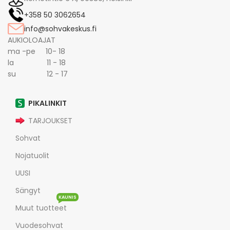
+358 50 3062654
info@sohvakeskus.fi
AUKIOLOAJAT
ma -pe 10- 18
la 11 - 18
su 12 - 17
PIKALINKIT
TARJOUKSET
Sohvat
Nojatuolit
UUSI
Sängyt
KAUNIS
Muut tuotteet
Vuodesohvat