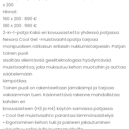
x 200
Hinnat:
160 x 200 : 890 €
180 x 200 : 990 €
2-in-1-patja Kaksi eri kovuusastetta yhdessä patjassa
Nexora Cool Gel -muistivaahtopatja tarjoaa
monipuolisen ratkaisun erilaisiin nukkumistarpeisiin. Patjan
toinen puoli
sisältää viilentävää geeliteknologiaa hyödyntävää
muistivaahtoa, joka mukautuu kehon muotoihin ja auttaa
säätelemään
lämpötilaa.
Toinen puoli on rakenteeltaan jämäkämpi ja tarjoaa
vakaamman tuen. Käännettävä rakenne mahdollistaa
kahden eri
kovuusasteen (H3 ja H4) käytön samassa patjassa.
• Cool Gel muistivaahto parantaa lämmönsäätelyä
• Ergonominen kehon tuki ja paineen jakautuminen