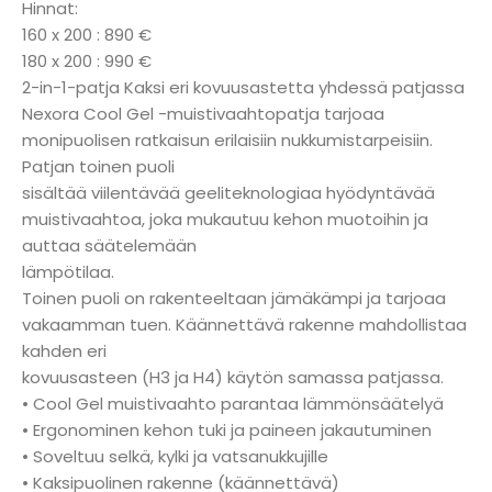
Hinnat:
160 x 200 : 890 €
180 x 200 : 990 €
2-in-1-patja Kaksi eri kovuusastetta yhdessä patjassa
Nexora Cool Gel -muistivaahtopatja tarjoaa
monipuolisen ratkaisun erilaisiin nukkumistarpeisiin.
Patjan toinen puoli
sisältää viilentävää geeliteknologiaa hyödyntävää
muistivaahtoa, joka mukautuu kehon muotoihin ja
auttaa säätelemään
lämpötilaa.
Toinen puoli on rakenteeltaan jämäkämpi ja tarjoaa
vakaamman tuen. Käännettävä rakenne mahdollistaa
kahden eri
kovuusasteen (H3 ja H4) käytön samassa patjassa.
• Cool Gel muistivaahto parantaa lämmönsäätelyä
• Ergonominen kehon tuki ja paineen jakautuminen
• Soveltuu selkä, kylki ja vatsanukkujille
• Kaksipuolinen rakenne (käännettävä)