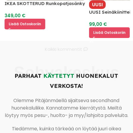
IKEA SKOTTERUD Runkopatjasänky
UUSI
200 x 160
UUSI Seinäkiinitte
349,00
€
hyllyillä
99,00
€
Lisää Ostoskoriin
Lisää Ostoskoriin
Kaikki kommentit
Sohvakeskus
PARHAAT
KÄYTETYT
HUONEKALUT
VERKOSTA!
Olemme Pitäjänmäellä sijaitseva secondhand
huonekaluliike. Kannatamme kierrätystä. Meiltä
löytyy myös pesu-, huolto- ja myy/lahjoita palveluita.
Tiedämme, kuinka tärkeää on löytää juuri oikea