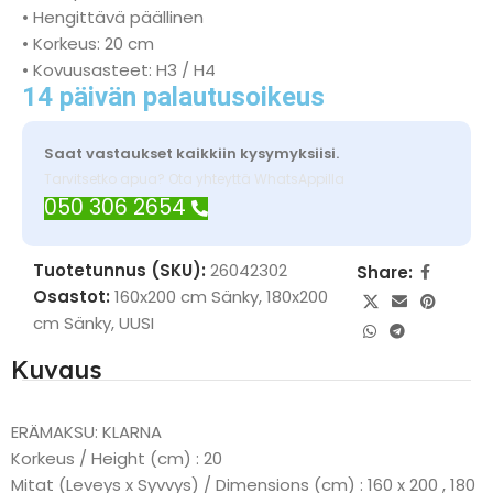
• Hengittävä päällinen
• Korkeus: 20 cm
• Kovuusasteet: H3 / H4
14 päivän palautusoikeus
Saat vastaukset kaikkiin kysymyksiisi.
Tarvitsetko apua? Ota yhteyttä WhatsAppilla
050 306 2654
Tuotetunnus (SKU):
26042302
Share:
Osastot:
160x200 cm Sänky
,
180x200
cm Sänky
,
UUSI
Kuvaus
ERÄMAKSU: KLARNA
Korkeus / Height (cm) : 20
Mitat (Leveys x Syvvys) / Dimensions (cm) : 160 x 200 , 180