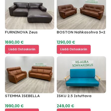
FURNINOVA Zeus
BOSTON Nahkasohva 3+2
Aitonahka Kulmasohva
1690,00
€
1290,00
€
Lisää Ostoskoriin
Lisää Ostoskoriin
STEMMA ISEBELLA
ISKU 2.5 Istuttava
Nahkasohva 3 + 2
Nahkasohva
1990,00
€
249,00
€