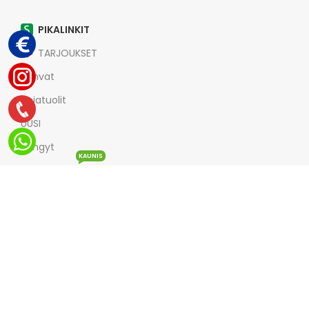
PIKALINKIT
TARJOUKSET
Sohvat
Nojatuolit
UUSI
Sängyt
KAUNIS
Muut tuotteet
Vuodesohvat
Divaanisohvat
Yhteystiedot
Meista
Tietosuojaseloste