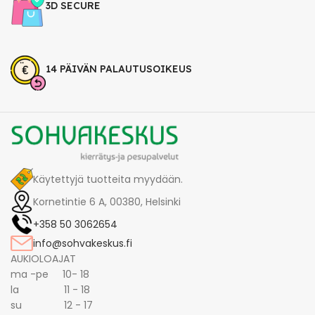
3D SECURE
14 PÄIVÄN PALAUTUSOIKEUS
Käytettyjä tuotteita myydään.
Kornetintie 6 A, 00380, Helsinki
+358 50 3062654
info@sohvakeskus.fi
AUKIOLOAJAT
ma -pe 10- 18
la 11 - 18
su 12 - 17