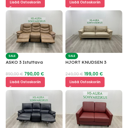
Lisää Ostoskoriin
Lisää Ostoskoriin
SALE
SALE
ASKO 3 Istuttava
HJORT KNUDSEN 3
nahkasohva mekanismilla
Istuttava Nahkasohva
790,00
€
199,00
€
890,00
€
249,00
€
Lisää Ostoskoriin
Lisää Ostoskoriin