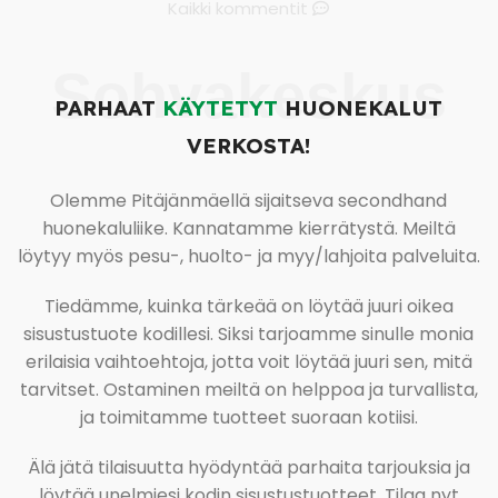
Kaikki kommentit
Sohvakeskus
PARHAAT
KÄYTETYT
HUONEKALUT
VERKOSTA!
Olemme Pitäjänmäellä sijaitseva secondhand
huonekaluliike. Kannatamme kierrätystä. Meiltä
löytyy myös pesu-, huolto- ja myy/lahjoita palveluita.
Tiedämme, kuinka tärkeää on löytää juuri oikea
sisustustuote kodillesi. Siksi tarjoamme sinulle monia
erilaisia vaihtoehtoja, jotta voit löytää juuri sen, mitä
tarvitset. Ostaminen meiltä on helppoa ja turvallista,
ja toimitamme tuotteet suoraan kotiisi.
Älä jätä tilaisuutta hyödyntää parhaita tarjouksia ja
löytää unelmiesi kodin sisustustuotteet. Tilaa nyt