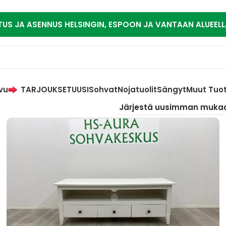
TUS JA ASENNUS HELSINGIN, ESPOON JA VANTAAN ALUEELL
vu
TARJOUKSET
UUSI
Sohvat
Nojatuolit
Sängyt
Muut Tuo