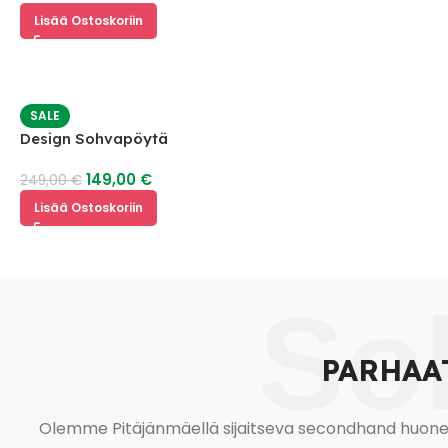
Lisää Ostoskoriin
SALE
Design Sohvapöytä
149,00
€
249,00
€
Lisää Ostoskoriin
So
PARHAA
Olemme Pitäjänmäellä sijaitseva secondhand huonekal