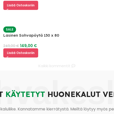
Lisää Ostoskoriin
SALE
Lasinen Sohvapöytä 130 x 80
149,00
€
249,00
€
Lisää Ostoskoriin
Kaikki kommentit
hvakes
T
KÄYTETYT
HUONEKALUT VE
uliike. Kannatamme kierrätystä. Meiltä löytyy myös pesu-