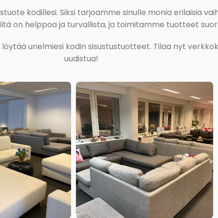
ote kodillesi. Siksi tarjoamme sinulle monia erilaisia vaiht
tä on helppoa ja turvallista, ja toimitamme tuotteet suora
ja löytää unelmiesi kodin sisustustuotteet. Tilaa nyt verk
uudistua!