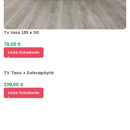
Tv taso 135 x 50
79,00
€
Lisää Ostoskoriin
TV Taso + Sohvapöytä
239,00
€
Lisää Ostoskoriin