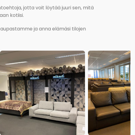
oehtoja, jotta voit löytää juuri sen, mitä
an kotiisi.
kokaupastamme ja anna elämäsi tilojen