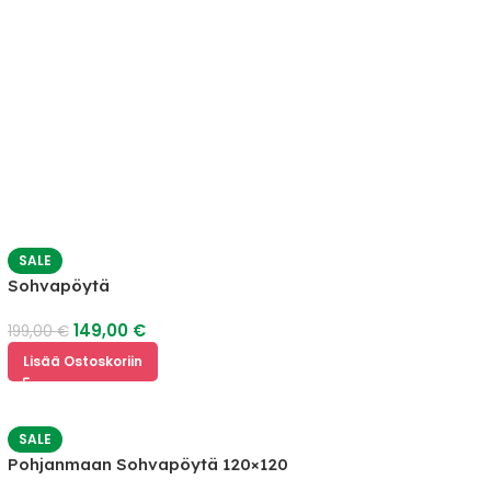
SALE
Sohvapöytä
149,00
€
199,00
€
Lisää Ostoskoriin
SALE
Pohjanmaan Sohvapöytä 120×120