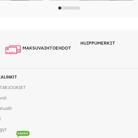
HUIPPUMERKIT
MAKSUVAIHTOEHDOT
KALINKIT
TARJOUKSET
vat
tuolit
I
gyt
KAUNIS