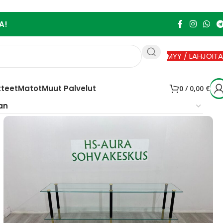
A!
MYY / LAHJOITA
tteet
Matot
Muut Palvelut
0
/
0,00
€