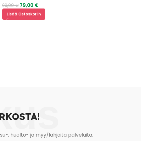
79,00
€
99,00
€
Lisää Ostoskoriin
kus
RKOSTA!
, huolto- ja myy/lahjoita palveluita.