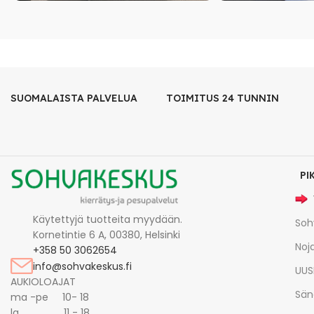
SUOMALAISTA PALVELUA
TOIMITUS 24 TUNNIN
PI
Käytettyjä tuotteita myydään.
Soh
Kornetintie 6 A, 00380, Helsinki
Noja
+358 50 3062654
info@sohvakeskus.fi
UUS
AUKIOLOAJAT
Sän
ma -pe 10- 18
la 11 - 18