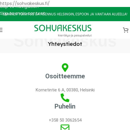
https://sohvakeskus.fi/
Skip to navigation
Skip to main content
ILMAINEN TOIMITUS JA ASENNUS HELSINGIN, ESPOON JA VANTAAN ALUEELLA!
Sohvakeskus
Yhteystiedot
Osoitteemme
Kornetintie 6 A, 00380, Helsinki
Puhelin
+358 50 3062654