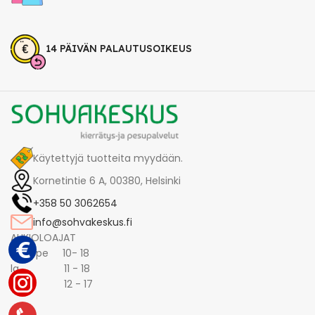
14 PÄIVÄN PALAUTUSOIKEUS
Käytettyjä tuotteita myydään.
Kornetintie 6 A, 00380, Helsinki
+358 50 3062654
info@sohvakeskus.fi
AUKIOLOAJAT
ma -pe 10- 18
la 11 - 18
su 12 - 17