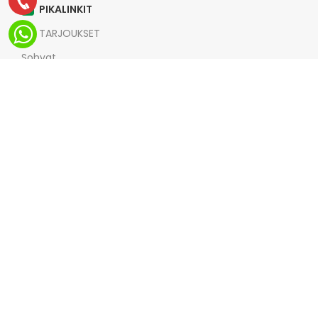
PIKALINKIT
TARJOUKSET
Sohvat
Nojatuolit
UUSI
Sängyt
KAUNIS
Muut tuotteet
Vuodesohvat
Divaanisohvat
Yhteystiedot
Meista
Tietosuojaseloste