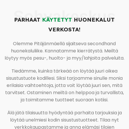
Sohvakeskus
PARHAAT
KÄYTETYT
HUONEKALUT
VERKOSTA!
Olemme Pitäjänmäellä sijaitseva secondhand
huonekaluliike. Kannatamme kierrätystä. Meiltä
löytyy myös pesu-, huolto- ja myy/lahjoita palveluita.
Tiedämme, kuinka tärkeää on löytää juuri oikea
sisustustuote kodillesi. Siksi tarjoamme sinulle monia
erilaisia vaihtoehtoja, jotta voit löytää juuri sen, mitä
tarvitset. Ostaminen meiltä on helppoa ja turvallista,
ja toimitamme tuotteet suoraan kotiisi.
Älä jätä tilaisuutta hyödyntää parhaita tarjouksia ja
löytää unelmiesi kodin sisustustuotteet. Tilaa nyt
verkkokaupastamme ja anna elämäsi tilojen