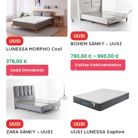
UUSI
UUSI
BOHEM SÄNKY – UUSI
LUNESSA MORPHO Cool
Gel Memory Foam
790,00
€
–
990,00
€
379,00
€
Petauspatja
Valitse Vaihtoehdoista
Lisää Ostoskoriin
UUSI
UUSI
ZARA SÄNKY – UUSI
UUSI LUNESSA Saphire