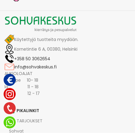
Käytettyjä tuotteita myydään.
Kornetintie 6 A, 00380, Helsinki
+358 50 3062654
info@sohvakeskus.fi
AUKIOLOAJAT
ma -pe 10- 18
la 11 - 18
su 12 - 17
PIKALINKIT
TARJOUKSET
Sohvat