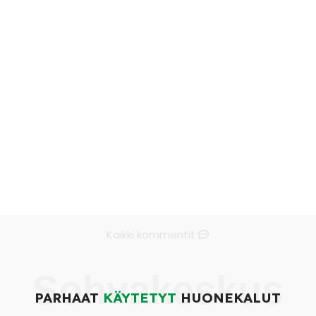
Kaikki kommentit
Sohvakeskus
PARHAAT
KÄYTETYT
HUONEKALUT