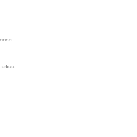
taana.
 arkea.