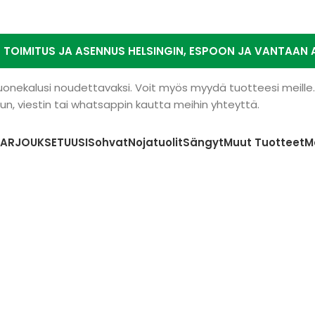
N TOIMITUS JA ASENNUS HELSINGIN, ESPOON JA VANTAAN A
 huonekalusi noudettavaksi. Voit myös myydä tuotteesi meill
n, viestin tai whatsappin kautta meihin yhteyttä.
TARJOUKSET
UUSI
Sohvat
Nojatuolit
Sängyt
Muut Tuotteet
M