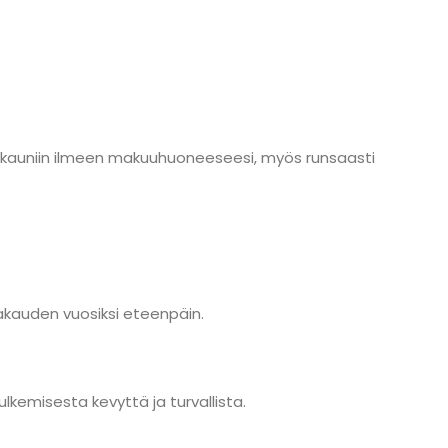
i kauniin ilmeen makuuhuoneeseesi, myös runsaasti
akauden vuosiksi eteenpäin.
kemisesta kevyttä ja turvallista.