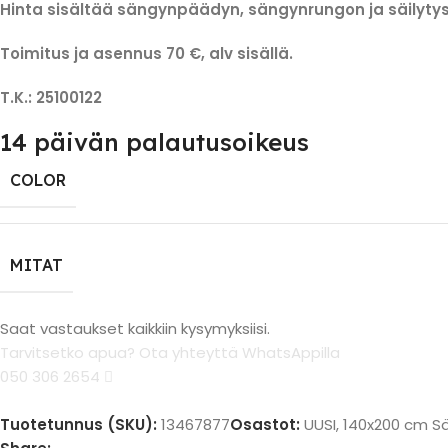
Hinta sisältää sängynpäädyn, sängynrungon ja säilytys
Toimitus ja asennus 70 €, alv sisällä.
T.K.: 25100122
14 päivän palautusoikeus
COLOR
MITAT
Saat vastaukset kaikkiin kysymyksiisi.
Tarvitsetko apua? Ota yhteyttä WhatsAppilla
050 306 2654
Tuotetunnus (SKU):
13467877
Osastot:
UUSI
,
140x200 cm S