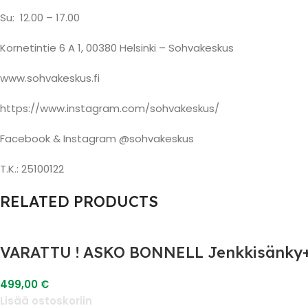
Su:
12.00 – 17.00
Kornetintie 6 A 1, 00380 Helsinki – Sohvakeskus
www.sohvakeskus.fi
https://www.instagram.com/sohvakeskus/
Facebook & Instagram @sohvakeskus
T.K.: 25100122
RELATED PRODUCTS
VARATTU ! ASKO BONNELL Jenkkisänky+
499,00
€
Lisää ostoskoriin