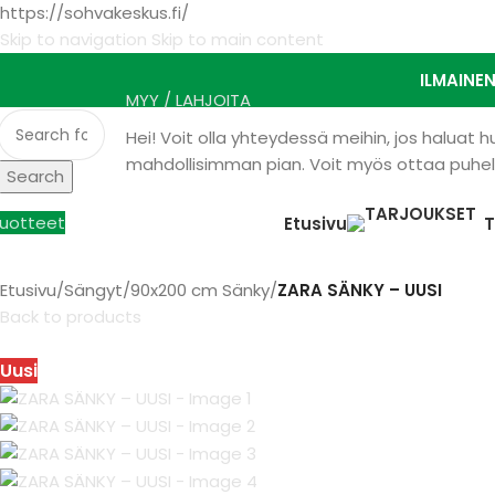
https://sohvakeskus.fi/
Skip to navigation
Skip to main content
ILMAINE
MYY / LAHJOITA
Hei! Voit olla yhteydessä meihin, jos haluat
mahdollisimman pian. Voit myös ottaa puhelu
Search
uotteet
Etusivu
Etusivu
/
Sängyt
/
90x200 cm Sänky
/
ZARA SÄNKY – UUSI
Back to products
Uusi