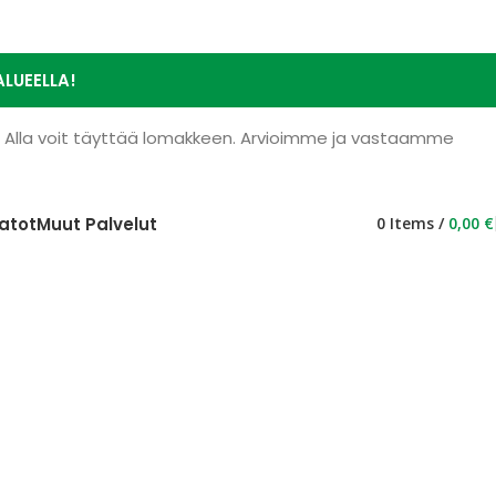
LUEELLA!
e. Alla voit täyttää lomakkeen. Arvioimme ja vastaamme
atot
Muut Palvelut
0
Items
/
0,00
€