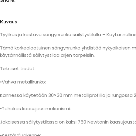
Share:
Kuvaus
Tyylikäs ja kestävä sängynrunko säilytystilalla – Käytännölline
Tämä korkealaatuinen sängynrunko yhdistää nykyaikaisen muo
käytännöllistä säilytystilaa arjen tarpeisiin.
Tekniset tiedot:
•Vahva metallirunko:
Kannessa käytetään 30×30 mm metalliprofiilia ja rungossa 2
•Tehokas kaasujousimekanismi:
Jokaisessa säilytystilassa on kaksi 750 Newtonin kaasujousta
•Kestävä rakenne: