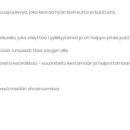
uuspuulevyä, joka kestää hyvin kosteutta ja kulutusta.
ankaalla, joka säilyttää tyylikkyytensä ja on helppo pitää puh
ävät runsaasti tilaa sängyn alle.
aavista estetiikkaa – suunniteltu kestämään ja helpottamaan
nmäessä meidän showroomissa