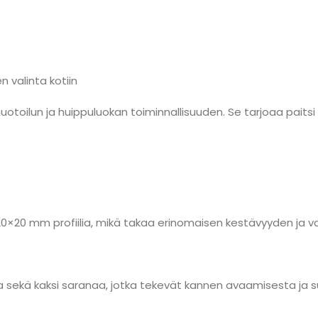
n valinta kotiin
toilun ja huippuluokan toiminnallisuuden. Se tarjoaa paits
0×20 mm profiilia, mikä takaa erinomaisen kestävyyden ja v
 sekä kaksi saranaa, jotka tekevät kannen avaamisesta ja sul