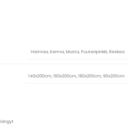
Harmaa
,
Kerma
,
Musta
,
Puuteripinkki
,
Reskea
140x200cm
,
160x200cm
,
180x200cm
,
90x200cm
Sängyt