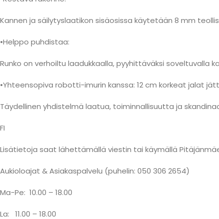
Kannen ja säilytyslaatikon sisäosissa käytetään 8 mm teollis
•Helppo puhdistaa:
Runko on verhoiltu laadukkaalla, pyyhittäväksi soveltuvalla k
•Yhteensopiva robotti-imurin kanssa: 12 cm korkeat jalat jätt
Täydellinen yhdistelmä laatua, toiminnallisuutta ja skandin
FI
Lisätietoja saat lähettämällä viestin tai käymällä Pitäjä
Aukioloajat & Asiakaspalvelu (puhelin: 050 306 2654)
Ma-Pe:
10.00 – 18.00
La:
11.00 – 18.00