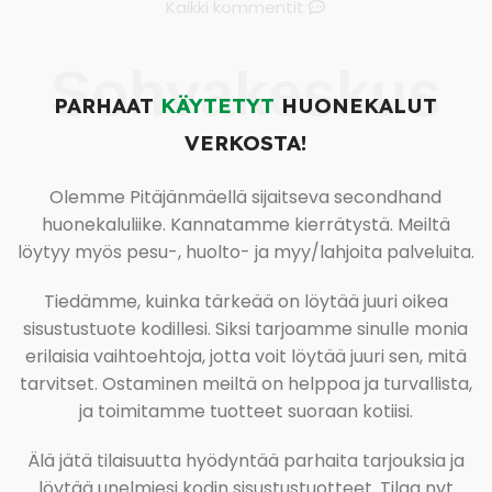
Kaikki kommentit
Sohvakeskus
PARHAAT
KÄYTETYT
HUONEKALUT
VERKOSTA!
Olemme Pitäjänmäellä sijaitseva secondhand
huonekaluliike. Kannatamme kierrätystä. Meiltä
löytyy myös pesu-, huolto- ja myy/lahjoita palveluita.
Tiedämme, kuinka tärkeää on löytää juuri oikea
sisustustuote kodillesi. Siksi tarjoamme sinulle monia
erilaisia vaihtoehtoja, jotta voit löytää juuri sen, mitä
tarvitset. Ostaminen meiltä on helppoa ja turvallista,
ja toimitamme tuotteet suoraan kotiisi.
Älä jätä tilaisuutta hyödyntää parhaita tarjouksia ja
löytää unelmiesi kodin sisustustuotteet. Tilaa nyt