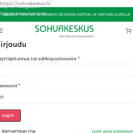
https://sohvakeskus.fi/
Skip to navigation
Skip to main content
ILMAINEN TOIMITUS JA ASENNUS HELSINGIN, ESPOON JA VANTAAN ALUEELLA!
irjaudu
*
äyttäjätunnus tai sähköpostiosoite
*
assword
Log In
Remember me
Lost your passwor