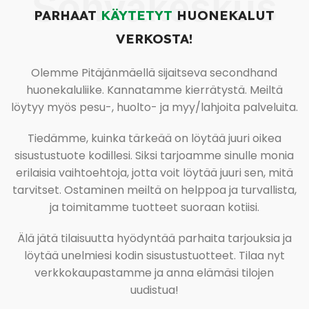
Sohvakeskus
PARHAAT
KÄYTETYT
HUONEKALUT
VERKOSTA!
Olemme Pitäjänmäellä sijaitseva secondhand
huonekaluliike. Kannatamme kierrätystä. Meiltä
löytyy myös pesu-, huolto- ja myy/lahjoita palveluita.
Tiedämme, kuinka tärkeää on löytää juuri oikea
sisustustuote kodillesi. Siksi tarjoamme sinulle monia
erilaisia vaihtoehtoja, jotta voit löytää juuri sen, mitä
tarvitset. Ostaminen meiltä on helppoa ja turvallista,
ja toimitamme tuotteet suoraan kotiisi.
Älä jätä tilaisuutta hyödyntää parhaita tarjouksia ja
löytää unelmiesi kodin sisustustuotteet. Tilaa nyt
verkkokaupastamme ja anna elämäsi tilojen
uudistua!