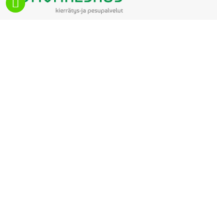
Käytettyjä tuotteita myydään.
Kornetintie 6 A, 00380, Helsinki
+358 50 3062654
info@sohvakeskus.fi
AUKIOLOAJAT
ma -pe 10- 18
la 11 - 18
su 12 - 17
PIKALINKIT
TARJOUKSET
Sohvat
Nojatuolit
UUSI