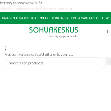
https://sohvakeskus.fi/
Skip to navigation
Skip to main content
ILMAINEN TOIMITUS JA ASENNUS HELSINGIN, ESPOON JA VANTAAN ALUEELLA!
usivu
/
Muut
/
Ruokailuryhmät
Valitun kaltaisia tuotteita ei löytynyt.