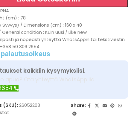
ARNA
ht (cm) : 78
x Syvvys) / Dimensions (cm) : 160 x 48
 General condition : Kuin uusi / Like new
lposti ja nopeasti yhteyttä WhatsAppin tai tekstiviestin
 +358 50 306 2654
 palautusoikeus
taukset kaikkiin kysymyksiisi.
ko apua? Ota yhteyttä WhatsAppilla
 2654
s (SKU):
26052203
Share:
astot