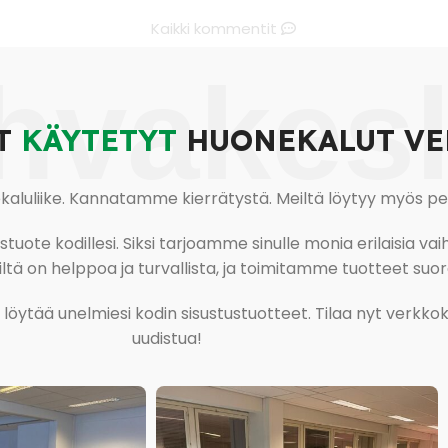
Kaikki kommentit
hvakes
T
KÄYTETYT
HUONEKALUT VE
uliike. Kannatamme kierrätystä. Meiltä löytyy myös pesu-
ote kodillesi. Siksi tarjoamme sinulle monia erilaisia vaiht
tä on helppoa ja turvallista, ja toimitamme tuotteet suora
ja löytää unelmiesi kodin sisustustuotteet. Tilaa nyt verk
uudistua!