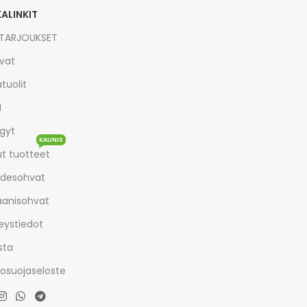
KALINKIT
TARJOUKSET
vat
tuolit
I
gyt
KAUNIS
t tuotteet
desohvat
aanisohvat
eystiedot
sta
tosuojaseloste