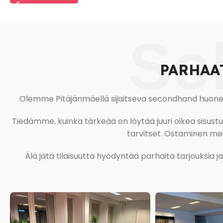
So
PARHAA
Olemme Pitäjänmäellä sijaitseva secondhand huonekal
Tiedämme, kuinka tärkeää on löytää juuri oikea sisustustu
tarvitset. Ostaminen meil
Älä jätä tilaisuutta hyödyntää parhaita tarjouksia 