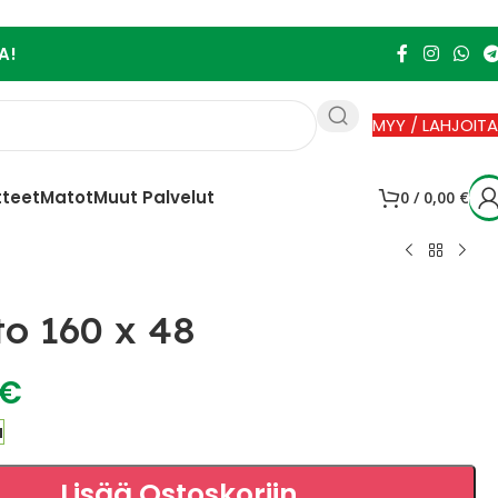
A!
MYY / LAHJOITA
tteet
Matot
Muut Palvelut
0
/
0,00
€
to 160 x 48
€
a
Lisää Ostoskoriin