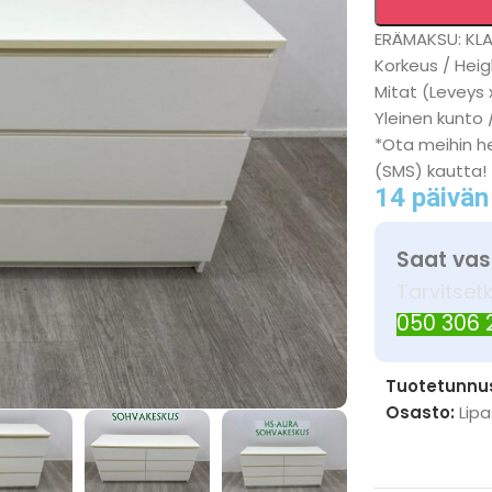
ERÄMAKSU: KL
Korkeus / Heig
Mitat (Leveys 
Yleinen kunto /
*Ota meihin he
(SMS) kautta!
14 päivän
Saat vas
Tarvitset
050 306
Tuotetunnu
Osasto:
Lip