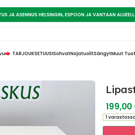
TUS JA ASENNUS HELSINGIN, ESPOON JA VANTAAN ALUEELL
vu
TARJOUKSET
UUSI
Sohvat
Nojatuolit
Sängyt
Muut Tuo
Lipas
199,00
1 varastoss