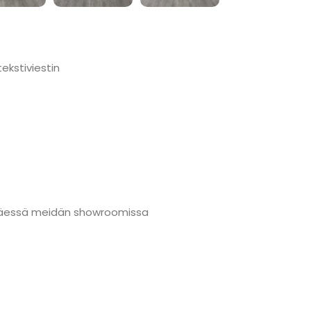
ekstiviestin
änmäessä meidän showroomissa