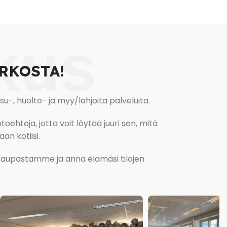
kus
RKOSTA!
, huolto- ja myy/lahjoita palveluita.
oehtoja, jotta voit löytää juuri sen, mitä
an kotiisi.
kokaupastamme ja anna elämäsi tilojen