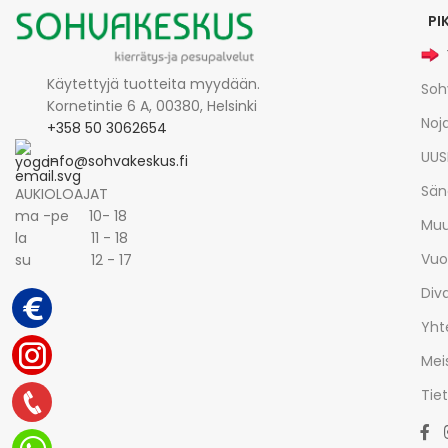
PI
Käytettyjä tuotteita myydään.
Soh
Kornetintie 6 A, 00380, Helsinki
Noja
+358 50 3062654
UUS
info@sohvakeskus.fi
Sän
AUKIOLOAJAT
ma -pe 10- 18
Muu
la 11 - 18
Vuo
su 12 - 17
Div
Yht
Mei
Tie