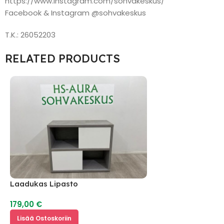
https://www.instagram.com/sohvakeskus/
Facebook & Instagram @sohvakeskus
T.K.: 26052203
RELATED PRODUCTS
Laadukas Lipasto
179,00
€
Lisää Ostoskoriin