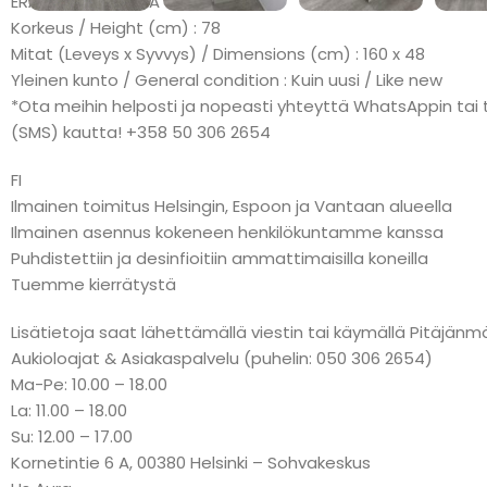
ERÄMAKSU: KLARNA
Korkeus / Height (cm) : 78
Mitat (Leveys x Syvvys) / Dimensions (cm) : 160 x 48
Yleinen kunto / General condition : Kuin uusi / Like new
*Ota meihin helposti ja nopeasti yhteyttä WhatsAppin tai t
(SMS) kautta! +358 50 306 2654
FI
Ilmainen toimitus Helsingin, Espoon ja Vantaan alueella
Ilmainen asennus kokeneen henkilökuntamme kanssa
Puhdistettiin ja desinfioitiin ammattimaisilla koneilla
Tuemme kierrätystä
Lisätietoja saat lähettämällä viestin tai käymällä Pitäj
Aukioloajat & Asiakaspalvelu (puhelin: 050 306 2654)
Ma-Pe: 10.00 – 18.00
La: 11.00 – 18.00
Su: 12.00 – 17.00
Kornetintie 6 A, 00380 Helsinki – Sohvakeskus