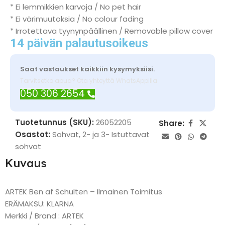
* Ei lemmikkien karvoja / No pet hair
* Ei värimuutoksia / No colour fading
* Irrotettava tyynynpäällinen / Removable pillow cover
14 päivän palautusoikeus
Saat vastaukset kaikkiin kysymyksiisi.
Tarvitsetko apua? Ota yhteyttä WhatsAppilla
050 306 2654
Tuotetunnus (SKU):
26052205
Share:
Osastot:
Sohvat
,
2- ja 3- Istuttavat
sohvat
Kuvaus
ARTEK Ben af Schulten – Ilmainen Toimitus
ERÄMAKSU: KLARNA
Merkki / Brand : ARTEK