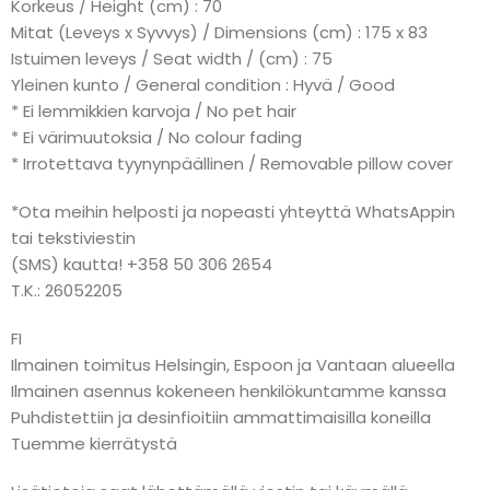
Korkeus / Height (cm) : 70
Mitat (Leveys x Syvvys) / Dimensions (cm) : 175 x 83
Istuimen leveys / Seat width / (cm) : 75
Yleinen kunto / General condition : Hyvä / Good
* Ei lemmikkien karvoja / No pet hair
* Ei värimuutoksia / No colour fading
* Irrotettava tyynynpäällinen / Removable pillow cover
*Ota meihin helposti ja nopeasti yhteyttä WhatsAppin
tai tekstiviestin
(SMS) kautta! +358 50 306 2654
T.K.: 26052205
FI
Ilmainen toimitus Helsingin, Espoon ja Vantaan alueella
Ilmainen asennus kokeneen henkilökuntamme kanssa
Puhdistettiin ja desinfioitiin ammattimaisilla koneilla
Tuemme kierrätystä