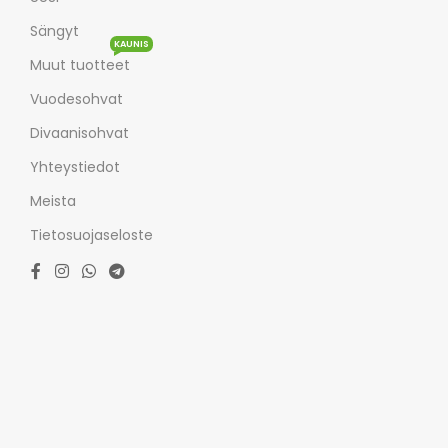
Sängyt
KAUNIS
Muut tuotteet
Vuodesohvat
Divaanisohvat
Yhteystiedot
Meista
Tietosuojaseloste