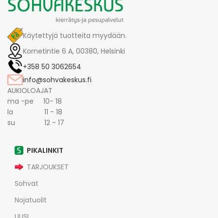
Käytettyjä tuotteita myydään.
Kornetintie 6 A, 00380, Helsinki
+358 50 3062654
info@sohvakeskus.fi
AUKIOLOAJAT
ma -pe 10- 18
la 11 - 18
su 12 - 17
PIKALINKIT
TARJOUKSET
Sohvat
Nojatuolit
UUSI