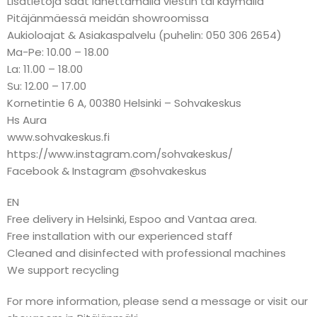
Lisätietoja saat lähettämällä viestin tai käymällä
Pitäjänmäessä meidän showroomissa
Aukioloajat & Asiakaspalvelu (puhelin: 050 306 2654)
Ma-Pe: 10.00 – 18.00
La: 11.00 – 18.00
Su: 12.00 – 17.00
Kornetintie 6 A, 00380 Helsinki – Sohvakeskus
Hs Aura
www.sohvakeskus.fi
https://www.instagram.com/sohvakeskus/
Facebook & Instagram @sohvakeskus
EN
Free delivery in Helsinki, Espoo and Vantaa area.
Free installation with our experienced staff
Cleaned and disinfected with professional machines
We support recycling
For more information, please send a message or visit our