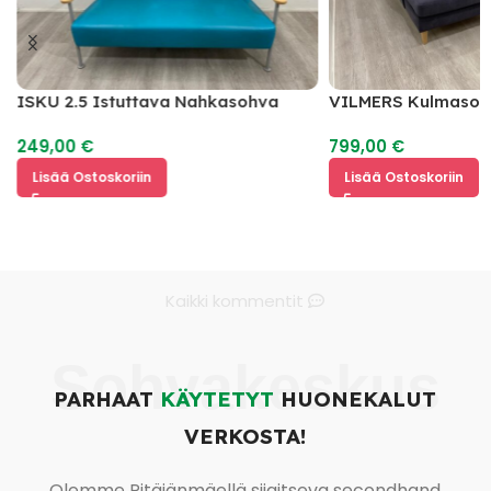
ISKU 2.5 Istuttava Nahkasohva
VILMERS Kulmasoh
249,00
€
799,00
€
Lisää Ostoskoriin
Lisää Ostoskoriin
Kaikki kommentit
Sohvakeskus
PARHAAT
KÄYTETYT
HUONEKALUT
VERKOSTA!
Olemme Pitäjänmäellä sijaitseva secondhand