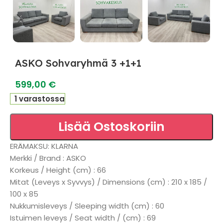
ASKO Sohvaryhmä 3 +1+1
599,00
€
1 varastossa
Lisää Ostoskoriin
ERÄMAKSU: KLARNA
Merkki / Brand : ASKO
Korkeus / Height (cm) : 66
Mitat (Leveys x Syvvys) / Dimensions (cm) : 210 x 185 /
100 x 85
Nukkumisleveys / Sleeping width (cm) : 60
Istuimen leveys / Seat width / (cm) : 69