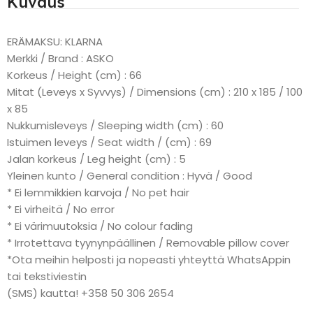
Kuvaus
ERÄMAKSU: KLARNA
Merkki / Brand : ASKO
Korkeus / Height (cm) : 66
Mitat (Leveys x Syvvys) / Dimensions (cm) : 210 x 185 / 100
x 85
Nukkumisleveys / Sleeping width (cm) : 60
Istuimen leveys / Seat width / (cm) : 69
Jalan korkeus / Leg height (cm) : 5
Yleinen kunto / General condition : Hyvä / Good
* Ei lemmikkien karvoja / No pet hair
* Ei virheitä / No error
* Ei värimuutoksia / No colour fading
* Irrotettava tyynynpäällinen / Removable pillow cover
*Ota meihin helposti ja nopeasti yhteyttä WhatsAppin
tai tekstiviestin
(SMS) kautta! +358 50 306 2654