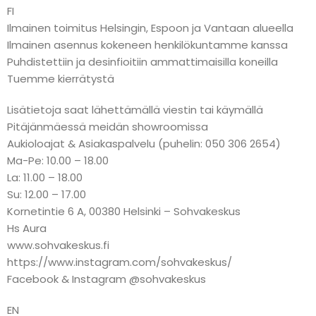
FI
Ilmainen toimitus Helsingin, Espoon ja Vantaan alueella
Ilmainen asennus kokeneen henkilökuntamme kanssa
Puhdistettiin ja desinfioitiin ammattimaisilla koneilla
Tuemme kierrätystä
Lisätietoja saat lähettämällä viestin tai käymällä
Pitäjänmäessä meidän showroomissa
Aukioloajat & Asiakaspalvelu (puhelin: 050 306 2654)
Ma-Pe: 10.00 – 18.00
La: 11.00 – 18.00
Su: 12.00 – 17.00
Kornetintie 6 A, 00380 Helsinki – Sohvakeskus
Hs Aura
www.sohvakeskus.fi
https://www.instagram.com/sohvakeskus/
Facebook & Instagram @sohvakeskus
EN