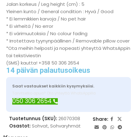
Jalan korkeus / Leg height (cm) : 5
Yleinen kunto / General condition : Hyvä / Good
* Ei lemmikkien karvoja / No pet hair
* Ei virheitä / No error
* Ei värimuutoksia / No colour fading
* Irrotettava tyynynpäällinen / Removable pillow cover
*Ota meihin helposti ja nopeasti yhteyttä WhatsAppin
tai tekstiviestin
(SMS) kautta! +358 50 306 2654
14 päivän palautusoikeus
Saat vastaukset kaikkiin kysymyksiisi.
Tarvitsetko apua? Ota yhteyttä WhatsAppilla
050 306 2654
Tuotetunnus (SKU):
26070308
Share:
Osastot:
Sohvat
,
Sohvaryhmät