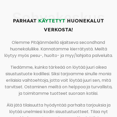
Sohvakeskus
PARHAAT
KÄYTETYT
HUONEKALUT
VERKOSTA!
Olemme Pitäjänmäellä sijaitseva secondhand
huonekaluliike. Kannatamme kierrätystä. Meiltä
löytyy myös pesu-, huolto- ja myy/lahjoita palveluita.
Tiedämme, kuinka tärkeää on löytää juuri oikea
sisustustuote kodillesi. Siksi tarjoamme sinulle monia
erilaisia vaihtoehtoja, jotta voit löytää juuri sen, mitä
tarvitset. Ostaminen meiltä on helppoa ja turvallista,
ja toimitamme tuotteet suoraan kotiisi.
Älä jätä tilaisuutta hyödyntää parhaita tarjouksia ja
löytää unelmiesi kodin sisustustuotteet. Tilaa nyt