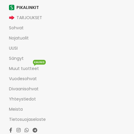
PIKALINKIT
TARJOUKSET
Sohvat
Nojatuolit
UUSI
Sängyt
KAUNIS
Muut tuotteet
Vuodesohvat
Divaanisohvat
Yhteystiedot
Meista
Tietosuojaseloste