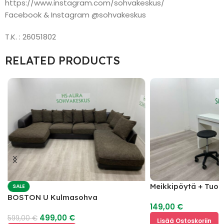
https://www.instagram.com/sohvakeskus/
Facebook & Instagram @sohvakeskus
T.K. : 26051802
RELATED PRODUCTS
Meikkipöytä + Tuoli
SALE
BOSTON U Kulmasohva
149,00
€
499,00
€
599,00
€
Lisää Ostoskoriin