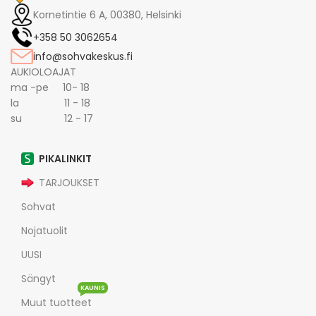
Kornetintie 6 A, 00380, Helsinki
+358 50 3062654
info@sohvakeskus.fi
AUKIOLOAJAT
ma -pe 10- 18
la 11 - 18
su 12 - 17
PIKALINKIT
TARJOUKSET
Sohvat
Nojatuolit
UUSI
Sängyt
KAUNIS
Muut tuotteet