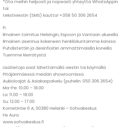
*Ota meihin helposti ja nopeasti yhteyttä WhatsAppin
tai
tekstiviestin (SMS) kautta! +358 50 306 2654
FI
Ilmainen toimitus Helsingin, Espoon ja Vantaan alueella
Ilmainen asennus kokeneen henkilökuntamme kanssa
Puhdistettiin ja desinfioitiin ammattimaisilla koneilla
Tuemme kierrätystä
Lisätietoja saat lähettämällä viestin tai käymällä
Pitäjänmäessä meidän showroomissa
Aukioloajat & Asiakaspalvelu (puhelin: 050 306 2654)
Ma-Pe: 10.00 – 18.00
La: 11.00 – 18.00
Su: 12.00 – 17.00
Kornetintie 6 A, 00380 Helsinki – Sohvakeskus
Hs Aura
www.sohvakeskus.fi