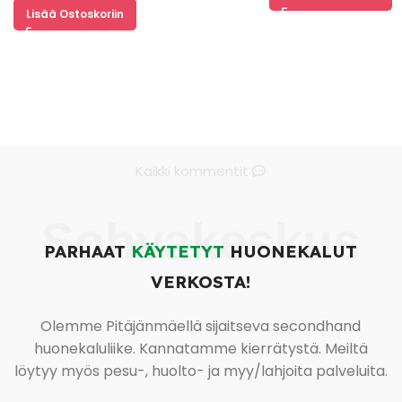
Lisää Ostoskoriin
Kaikki kommentit
Sohvakeskus
PARHAAT
KÄYTETYT
HUONEKALUT
VERKOSTA!
Olemme Pitäjänmäellä sijaitseva secondhand
huonekaluliike. Kannatamme kierrätystä. Meiltä
löytyy myös pesu-, huolto- ja myy/lahjoita palveluita.