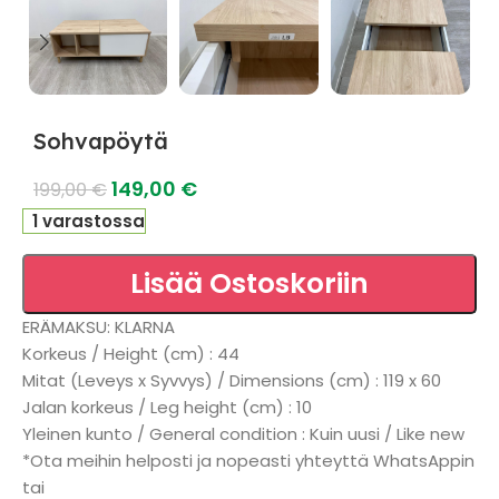
Sohvapöytä
149,00
€
199,00
€
1 varastossa
Lisää Ostoskoriin
ERÄMAKSU: KLARNA
Korkeus / Height (cm) : 44
Mitat (Leveys x Syvvys) / Dimensions (cm) : 119 x 60
Jalan korkeus / Leg height (cm) : 10
Yleinen kunto / General condition : Kuin uusi / Like new
*Ota meihin helposti ja nopeasti yhteyttä WhatsAppin
tai