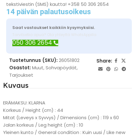
tekstiviestin (SMS) kautta! +358 50 306 2654
14 päivän palautusoikeus
Saat vastaukset kaikkiin kysymyksiisi.
Tarvitsetko apua? Ota yhteyttä WhatsAppilla
050 306 2654
Tuotetunnus (SKU):
26051802
Share:
Osastot:
Muut
,
Sohvapöydät
,
Tarjoukset
Kuvaus
ERÄMAKSU: KLARNA
Korkeus / Height (cm) : 44
Mitat (Leveys x Syvvys) / Dimensions (cm) : 119 x 60
Jalan korkeus / Leg height (cm) : 10
Yleinen kunto / General condition : Kuin uusi / Like new