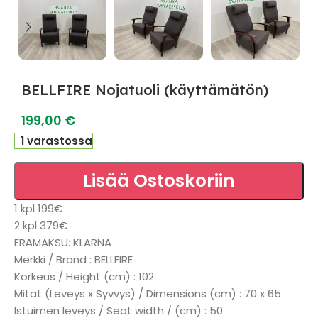
BELLFIRE Nojatuoli (käyttämätön)
199,00
€
1 varastossa
Lisää Ostoskoriin
1 kpl 199€
2 kpl 379€
ERÄMAKSU: KLARNA
Merkki / Brand : BELLFIRE
Korkeus / Height (cm) : 102
Mitat (Leveys x Syvvys) / Dimensions (cm) : 70 x 65
Istuimen leveys / Seat width / (cm) : 50