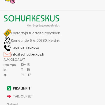
Käytettyjä tuotteita myydään.
Kornetintie 6 A, 00380, Helsinki
+358 50 3062654
info@sohvakeskus.fi
AUKIOLOAJAT
ma -pe 10- 18
la 11 - 18
su 12 - 17
PIKALINKIT
TARJOUKSET
Sohvat