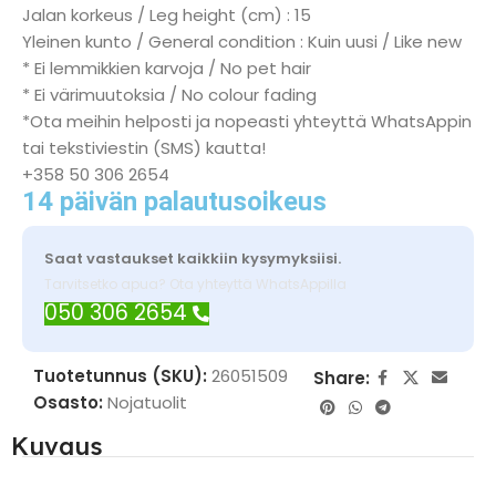
Jalan korkeus / Leg height (cm) : 15
Yleinen kunto / General condition : Kuin uusi / Like new
* Ei lemmikkien karvoja / No pet hair
* Ei värimuutoksia / No colour fading
*Ota meihin helposti ja nopeasti yhteyttä WhatsAppin
tai tekstiviestin (SMS) kautta!
+358 50 306 2654
14 päivän palautusoikeus
Saat vastaukset kaikkiin kysymyksiisi.
Tarvitsetko apua? Ota yhteyttä WhatsAppilla
050 306 2654
Tuotetunnus (SKU):
26051509
Share:
Osasto:
Nojatuolit
Kuvaus