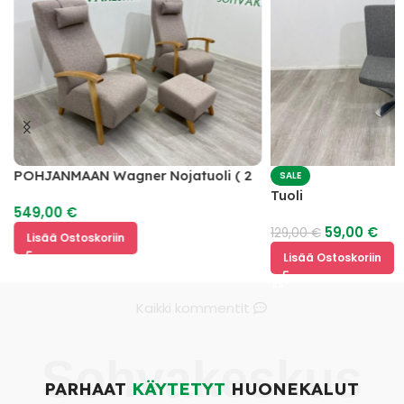
POHJANMAAN Wagner Nojatuoli ( 2
SALE
kpl ) + Rahi
Tuoli
549,00
€
59,00
€
129,00
€
Lisää Ostoskoriin
Lisää Ostoskoriin
Kaikki kommentit
Sohvakeskus
PARHAAT
KÄYTETYT
HUONEKALUT