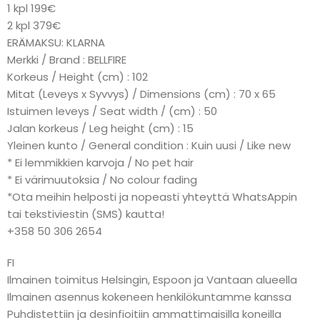
1 kpl 199€
2 kpl 379€
ERÄMAKSU: KLARNA
Merkki / Brand : BELLFIRE
Korkeus / Height (cm) : 102
Mitat (Leveys x Syvvys) / Dimensions (cm) : 70 x 65
Istuimen leveys / Seat width / (cm) : 50
Jalan korkeus / Leg height (cm) : 15
Yleinen kunto / General condition : Kuin uusi / Like new
* Ei lemmikkien karvoja / No pet hair
* Ei värimuutoksia / No colour fading
*Ota meihin helposti ja nopeasti yhteyttä WhatsAppin
tai tekstiviestin (SMS) kautta!
+358 50 306 2654
FI
Ilmainen toimitus Helsingin, Espoon ja Vantaan alueella
Ilmainen asennus kokeneen henkilökuntamme kanssa
Puhdistettiin ja desinfioitiin ammattimaisilla koneilla