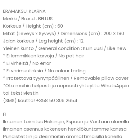
ERÄMAKSU: KLARNA
Merkki / Brand : BELLUS
Korkeus / Height (cm) : 60
Mitat (Leveys x Syvvys) / Dimensions (cm) : 200 X 180
Jalan korkeus / Leg height (cm) : 12
Yleinen kunto / General condition : Kuin uusi / Like new
* Ei lemmikkien karvoja / No pet hair
* Ei virheitä / No error
* Ei värimuutoksia / No colour fading
* Irrotettava tyynynpäällinen / Removable pillow cover
*Ota meihin helposti ja nopeasti yhteyttä WhatsAppin
tai tekstiviestin
(SMS) kautta! +358 50 306 2654
FI
Ilmainen toimitus Helsingin, Espoon ja Vantaan alueella
Ilmainen asennus kokeneen henkilökuntamme kanssa
Puhdistettiin ja desinfioitiin ammattimaisilla koneilla