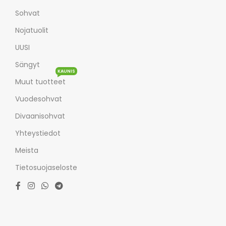
Sohvat
Nojatuolit
UUSI
Sängyt
KAUNIS
Muut tuotteet
Vuodesohvat
Divaanisohvat
Yhteystiedot
Meista
Tietosuojaseloste