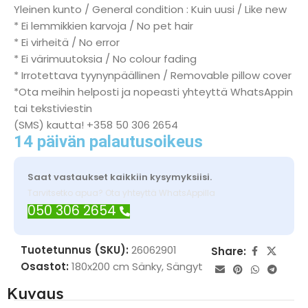
Yleinen kunto / General condition : Kuin uusi / Like new
* Ei lemmikkien karvoja / No pet hair
* Ei virheitä / No error
* Ei värimuutoksia / No colour fading
* Irrotettava tyynynpäällinen / Removable pillow cover
*Ota meihin helposti ja nopeasti yhteyttä WhatsAppin
tai tekstiviestin
(SMS) kautta! +358 50 306 2654
14 päivän palautusoikeus
Saat vastaukset kaikkiin kysymyksiisi.
Tarvitsetko apua? Ota yhteyttä WhatsAppilla
050 306 2654
Tuotetunnus (SKU):
26062901
Share:
Osastot:
180x200 cm Sänky
,
Sängyt
Kuvaus