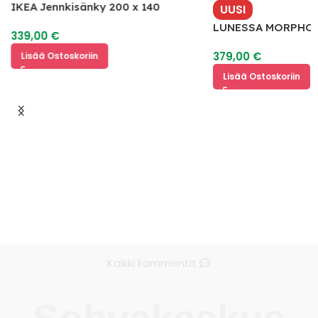
IKEA Jennkisänky 200 x 140
UUSI
LUNESSA MORPHO C
339,00
€
Foam Petauspatja
379,00
€
Lisää Ostoskoriin
Lisää Ostoskoriin
Kaikki kommentit