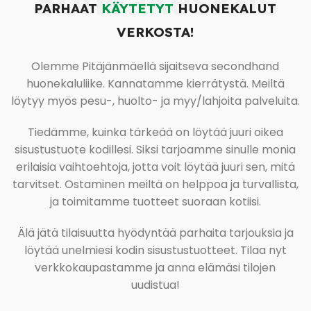
Sohvakeskus
PARHAAT
KÄYTETYT
HUONEKALUT
VERKOSTA!
Olemme Pitäjänmäellä sijaitseva secondhand
huonekaluliike. Kannatamme kierrätystä. Meiltä
löytyy myös pesu-, huolto- ja myy/lahjoita palveluita.
Tiedämme, kuinka tärkeää on löytää juuri oikea
sisustustuote kodillesi. Siksi tarjoamme sinulle monia
erilaisia vaihtoehtoja, jotta voit löytää juuri sen, mitä
tarvitset. Ostaminen meiltä on helppoa ja turvallista,
ja toimitamme tuotteet suoraan kotiisi.
Älä jätä tilaisuutta hyödyntää parhaita tarjouksia ja
löytää unelmiesi kodin sisustustuotteet. Tilaa nyt
verkkokaupastamme ja anna elämäsi tilojen
uudistua!