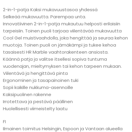
2-in-1-patja Kaksi mukavuustasoa yhdessä
Selkeää mukavuutta. Parempaa unta.
Innovatiivinen 2-in-1-patja mukautuu helposti erilaisiin
tarpeisiin. Toinen puoli tarjoaa viilentävää mukavuutta
Cool Gel muistivaahdolla, joka hengittää ja seuraa kehon
muotoja. Toinen puoli on jämäkämpi ja tukee kehoa
tasaisesti HR Marble vaahtorakenteen ansiosta.
Käännä patja ja valitse itsellesi sopiva tuntuma
vuodenajan, mieltymyksen tai kehon tarpeen mukaan.
Viilentävä ja hengittävä pinta
Ergonominen ja tasapainoinen tuki
Sopii kaikille nukkuma-asennoille
Kaksipuolinen rakenne
Irrotettava ja pestävä päällinen
Huolellisesti viimeistelty laatu
FI
Ilmainen toimitus Helsingin, Espoon ja Vantaan alueella