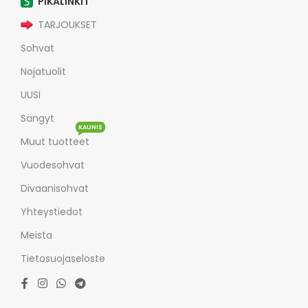
PIKALINKIT
TARJOUKSET
Sohvat
Nojatuolit
UUSI
Sängyt
KAUNIS
Muut tuotteet
Vuodesohvat
Divaanisohvat
Yhteystiedot
Meista
Tietosuojaseloste