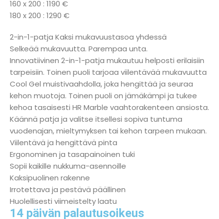
160 x 200 : 1190 €
180 x 200 : 1290 €
2-in-1-patja Kaksi mukavuustasoa yhdessä
Selkeää mukavuutta. Parempaa unta.
Innovatiivinen 2-in-1-patja mukautuu helposti erilaisiin
tarpeisiin. Toinen puoli tarjoaa viilentävää mukavuutta
Cool Gel muistivaahdolla, joka hengittää ja seuraa
kehon muotoja. Toinen puoli on jämäkämpi ja tukee
kehoa tasaisesti HR Marble vaahtorakenteen ansiosta.
Käännä patja ja valitse itsellesi sopiva tuntuma
vuodenajan, mieltymyksen tai kehon tarpeen mukaan.
Viilentävä ja hengittävä pinta
Ergonominen ja tasapainoinen tuki
Sopii kaikille nukkuma-asennoille
Kaksipuolinen rakenne
Irrotettava ja pestävä päällinen
Huolellisesti viimeistelty laatu
14 päivän palautusoikeus