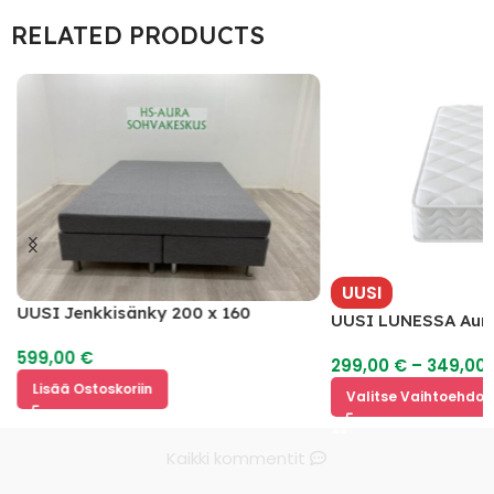
RELATED PRODUCTS
UUSI
UUSI Jenkkisänky 200 x 160
UUSI LUNESSA Aura
599,00
€
299,00
€
–
349,00
Lisää Ostoskoriin
Valitse Vaihtoehdoi
Kaikki kommentit