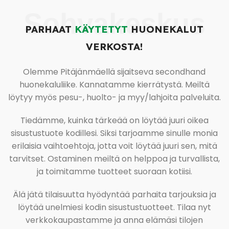
Sohvakeskus
PARHAAT
KÄYTETYT
HUONEKALUT
VERKOSTA!
Olemme Pitäjänmäellä sijaitseva secondhand
huonekaluliike. Kannatamme kierrätystä. Meiltä
löytyy myös pesu-, huolto- ja myy/lahjoita palveluita.
Tiedämme, kuinka tärkeää on löytää juuri oikea
sisustustuote kodillesi. Siksi tarjoamme sinulle monia
erilaisia vaihtoehtoja, jotta voit löytää juuri sen, mitä
tarvitset. Ostaminen meiltä on helppoa ja turvallista,
ja toimitamme tuotteet suoraan kotiisi.
Älä jätä tilaisuutta hyödyntää parhaita tarjouksia ja
löytää unelmiesi kodin sisustustuotteet. Tilaa nyt
verkkokaupastamme ja anna elämäsi tilojen