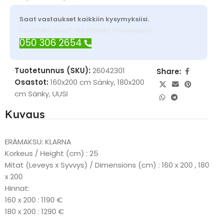
Saat vastaukset kaikkiin kysymyksiisi.
Tarvitsetko apua? Ota yhteyttä WhatsAppilla
050 306 2654
Tuotetunnus (SKU):
26042301
Share:
Osastot:
160x200 cm Sänky
,
180x200
cm Sänky
,
UUSI
Kuvaus
ERÄMAKSU: KLARNA
Korkeus / Height (cm) : 25
Mitat (Leveys x Syvvys) / Dimensions (cm) : 160 x 200 , 180
x 200
Hinnat:
160 x 200 : 1190 €
180 x 200 : 1290 €