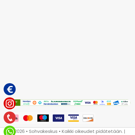
© 2026 • Sohvakeskus • Kaikki oikeudet pidätetään. |