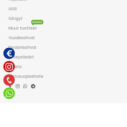
UUSI
Sängyt
KAUNIS
Muut tuotteet
Vuodesohvat
Divaanisohvat
Yhteystiedot
Meista
Tietosuojaseloste