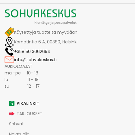
Käytettyjä tuotteita myydään.
Kornetintie 6 A, 00380, Helsinki
+358 50 3062654
info@sohvakeskus.fi
AUKIOLOAJAT
ma -pe 10- 18
la 11 - 18
su 12 - 17
PIKALINKIT
TARJOUKSET
Sohvat
Nojatuolit