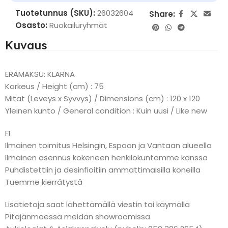
Tuotetunnus (SKU):
26032604
Share:
Osasto:
Ruokailuryhmät
Kuvaus
ERÄMAKSU: KLARNA
Korkeus / Height (cm) : 75
Mitat (Leveys x Syvvys) / Dimensions (cm) : 120 x 120
Yleinen kunto / General condition : Kuin uusi / Like new
FI
Ilmainen toimitus Helsingin, Espoon ja Vantaan alueella
Ilmainen asennus kokeneen henkilökuntamme kanssa
Puhdistettiin ja desinfioitiin ammattimaisilla koneilla
Tuemme kierrätystä
Lisätietoja saat lähettämällä viestin tai käymällä
Pitäjänmäessä meidän showroomissa