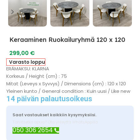
Keraaminen Ruokailuryhmä 120 x 120
299,00
€
Varasto loppu
ERÄMAKSU: KLARNA
Korkeus / Height (cm) : 75
Mitat (Leveys x Syvvys) / Dimensions (cm) : 120 x 120
Yleinen kunto / General condition : Kuin uusi / Like new
14 päivän palautusoikeus
Saat vastaukset kaikkiin kysymyksiisi.
Tarvitsetko apua? Ota yhteyttä WhatsAppilla
050 306 2654