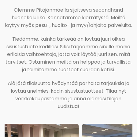
Olemme Pitäjänmäellä sijaitseva secondhand
huonekaluliike. Kannatamme kierrätystä. Meiltä
löytyy myös pesu-, huolto- ja myy/lahjoita palveluita.
Tiedämme, kuinka tärkeää on löytää juuri oikea
sisustustuote kodillesi. Siksi tarjoamme sinulle monia
erilaisia vaihtoehtoja, jotta voit löytää juuri sen, mitä
tarvitset. Ostaminen meiltä on helppoa ja turvallista,
ja toimitamme tuotteet suoraan kotiisi.
Älä jätä tilaisuutta hyödyntää parhaita tarjouksia ja
löytää unelmiesi kodin sisustustuotteet. Tilaa nyt
verkkokaupastamme ja anna elämäsi tilojen
uudistua!