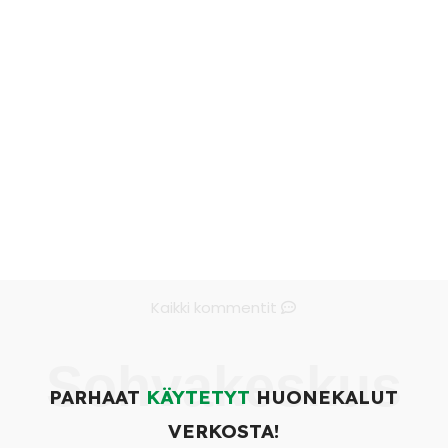
Kaikki kommentit
Sohvakeskus
PARHAAT
KÄYTETYT
HUONEKALUT
VERKOSTA!