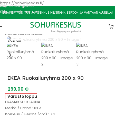
https://sohvakeskus.fi/
Skip to navigation
Skip to main content
ILMAINEN TOIMITUS JA ASENNUS HELSINGIN, ESPOON JA VANTAAN ALUEELLA!
Etusivu
/
Muut
/
Ruokailuryhmät
SOLD OUT
IKEA Ruokailuryhmä 200 x 90
299,00
€
Varasto loppu
ERÄMAKSU: KLARNA
Merkki / Brand : IKEA
Korkeus / Height (cm) : 74