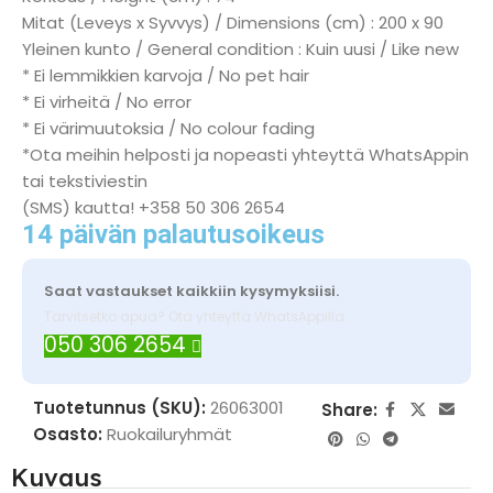
Mitat (Leveys x Syvvys) / Dimensions (cm) : 200 x 90
Yleinen kunto / General condition : Kuin uusi / Like new
* Ei lemmikkien karvoja / No pet hair
* Ei virheitä / No error
* Ei värimuutoksia / No colour fading
*Ota meihin helposti ja nopeasti yhteyttä WhatsAppin
tai tekstiviestin
(SMS) kautta! +358 50 306 2654
14 päivän palautusoikeus
Saat vastaukset kaikkiin kysymyksiisi.
Tarvitsetko apua? Ota yhteyttä WhatsAppilla
050 306 2654
Tuotetunnus (SKU):
26063001
Share:
Osasto:
Ruokailuryhmät
Kuvaus