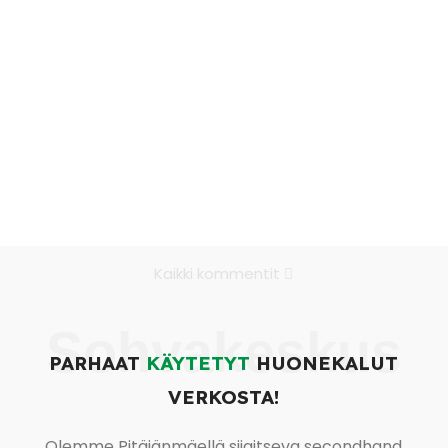
Kaikki kommentit
Sohvakeskus
PARHAAT
KÄYTETYT
HUONEKALUT
VERKOSTA!
Olemme Pitäjänmäellä sijaitseva secondhand