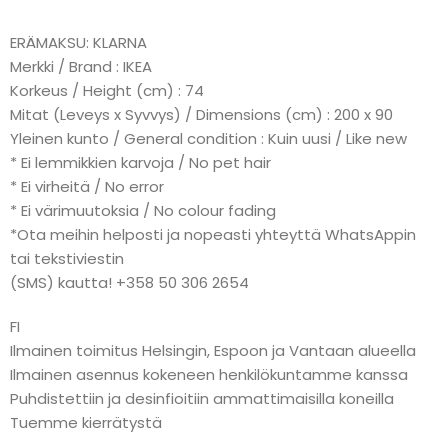
ERÄMAKSU: KLARNA
Merkki / Brand : IKEA
Korkeus / Height (cm) : 74
Mitat (Leveys x Syvvys) / Dimensions (cm) : 200 x 90
Yleinen kunto / General condition : Kuin uusi / Like new
* Ei lemmikkien karvoja / No pet hair
* Ei virheitä / No error
* Ei värimuutoksia / No colour fading
*Ota meihin helposti ja nopeasti yhteyttä WhatsAppin
tai tekstiviestin
(SMS) kautta! +358 50 306 2654
FI
Ilmainen toimitus Helsingin, Espoon ja Vantaan alueella
Ilmainen asennus kokeneen henkilökuntamme kanssa
Puhdistettiin ja desinfioitiin ammattimaisilla koneilla
Tuemme kierrätystä