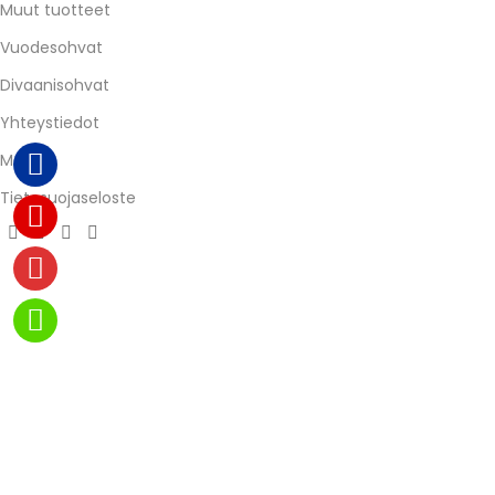
Muut tuotteet
Vuodesohvat
Divaanisohvat
Yhteystiedot
Meista
Tietosuojaseloste