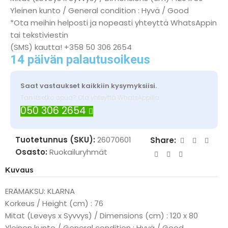
Yleinen kunto / General condition : Hyvä / Good
*Ota meihin helposti ja nopeasti yhteyttä WhatsAppin
tai tekstiviestin
(SMS) kautta! +358 50 306 2654
14 päivän palautusoikeus
Saat vastaukset kaikkiin kysymyksiisi.
Tarvitsetko apua? Ota yhteyttä WhatsAppilla
050 306 2654
Tuotetunnus (SKU):
26070601
Share:
Osasto:
Ruokailuryhmät
Kuvaus
ERÄMAKSU: KLARNA
Korkeus / Height (cm) : 76
Mitat (Leveys x Syvvys) / Dimensions (cm) : 120 x 80
Yleinen kunto / General condition : Hyvä / Good