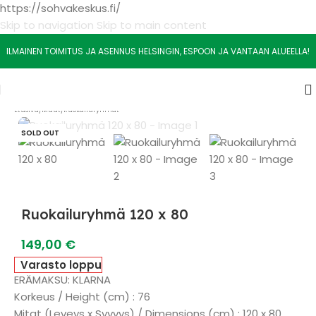
https://sohvakeskus.fi/
Skip to navigation
Skip to main content
ILMAINEN TOIMITUS JA ASENNUS HELSINGIN, ESPOON JA VANTAAN ALUEELLA!
Etusivu
/
Muut
/
Ruokailuryhmät
SOLD OUT
Ruokailuryhmä 120 x 80
149,00
€
Varasto loppu
ERÄMAKSU: KLARNA
Korkeus / Height (cm) : 76
Mitat (Leveys x Syvvys) / Dimensions (cm) : 120 x 80