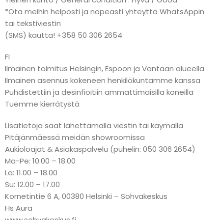
*Ota meihin helposti ja nopeasti yhteyttä WhatsAppin
tai tekstiviestin
(SMS) kautta! +358 50 306 2654
FI
Ilmainen toimitus Helsingin, Espoon ja Vantaan alueella
Ilmainen asennus kokeneen henkilökuntamme kanssa
Puhdistettiin ja desinfioitiin ammattimaisilla koneilla
Tuemme kierrätystä
Lisätietoja saat lähettämällä viestin tai käymällä
Pitäjänmäessä meidän showroomissa
Aukioloajat & Asiakaspalvelu (puhelin: 050 306 2654)
Ma-Pe: 10.00 – 18.00
La: 11.00 – 18.00
Su: 12.00 – 17.00
Kornetintie 6 A, 00380 Helsinki – Sohvakeskus
Hs Aura
www.sohvakeskus.fi