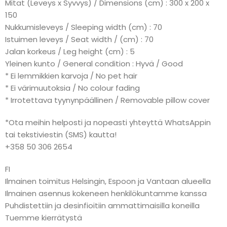
Mitat (Leveys x Syvvys) / Dimensions (cm) : 300 x 200 x
150
Nukkumisleveys / Sleeping width (cm) : 70
Istuimen leveys / Seat width / (cm) : 70
Jalan korkeus / Leg height (cm) : 5
Yleinen kunto / General condition : Hyvä / Good
* Ei lemmikkien karvoja / No pet hair
* Ei värimuutoksia / No colour fading
* Irrotettava tyynynpäällinen / Removable pillow cover
*Ota meihin helposti ja nopeasti yhteyttä WhatsAppin
tai tekstiviestin (SMS) kautta!
+358 50 306 2654
FI
Ilmainen toimitus Helsingin, Espoon ja Vantaan alueella
Ilmainen asennus kokeneen henkilökuntamme kanssa
Puhdistettiin ja desinfioitiin ammattimaisilla koneilla
Tuemme kierrätystä