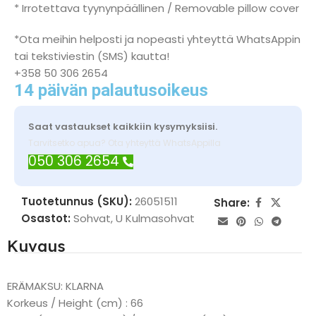
* Irrotettava tyynynpäällinen / Removable pillow cover
*Ota meihin helposti ja nopeasti yhteyttä WhatsAppin
tai tekstiviestin (SMS) kautta!
+358 50 306 2654
14 päivän palautusoikeus
Saat vastaukset kaikkiin kysymyksiisi.
Tarvitsetko apua? Ota yhteyttä WhatsAppilla
050 306 2654
Tuotetunnus (SKU):
26051511
Share:
Osastot:
Sohvat
,
U Kulmasohvat
Kuvaus
ERÄMAKSU: KLARNA
Korkeus / Height (cm) : 66