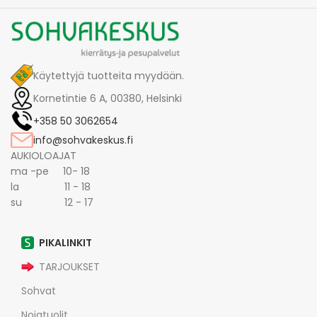
Käytettyjä tuotteita myydään.
Kornetintie 6 A, 00380, Helsinki
+358 50 3062654
info@sohvakeskus.fi
AUKIOLOAJAT
ma -pe 10- 18
la 11 - 18
su 12 - 17
PIKALINKIT
TARJOUKSET
Sohvat
Nojatuolit