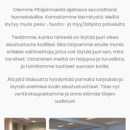
Olemme Pitäjänmäellä sijaitseva secondhand
huonekaluliike. Kannatamme kierrätystä. Meiltä
löytyy myös pesu-, huolto- ja myy/lahjoita palveluita.
Tiedämme, kuinka tärkeää on löytää juuri oikea
sisustustuote kodillesi. Siksi tarjoamme sinulle monia
erilaisia vaihtoehtoja, jotta voit löytää juuri sen, mitä
tarvitset. Ostaminen meiltä on helppoa ja turvallista,
ja toimitamme tuotteet suoraan kotiisi.
Älä jätä tilaisuutta hyödyntää parhaita tarjouksia ja
löytää unelmiesi kodin sisustustuotteet. Tilaa nyt
verkkokaupastamme ja anna elämäsi tilojen
uudistua!