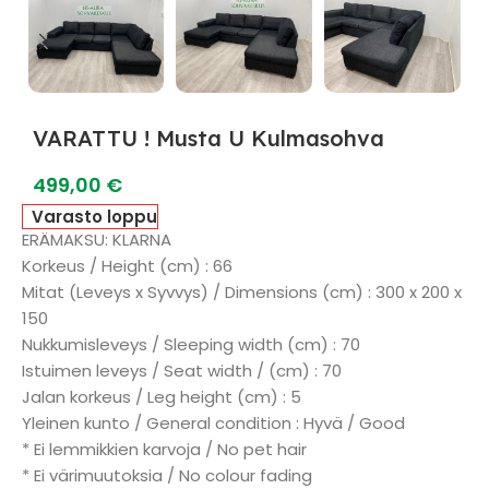
VARATTU ! Musta U Kulmasohva
499,00
€
Varasto loppu
ERÄMAKSU: KLARNA
Korkeus / Height (cm) : 66
Mitat (Leveys x Syvvys) / Dimensions (cm) : 300 x 200 x
150
Nukkumisleveys / Sleeping width (cm) : 70
Istuimen leveys / Seat width / (cm) : 70
Jalan korkeus / Leg height (cm) : 5
Yleinen kunto / General condition : Hyvä / Good
* Ei lemmikkien karvoja / No pet hair
* Ei värimuutoksia / No colour fading