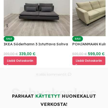
SALE
SALE
IKEA Söderhamn 3 Istuttava Sohva
POHJANMAAN Kulm
339,00
€
599,00
€
399,00
€
699,00
€
Lisää Ostoskoriin
Lisää Ostoskoriin
Kaikki kommentit
Sohvakeskus
PARHAAT
KÄYTETYT
HUONEKALUT
VERKOSTA!