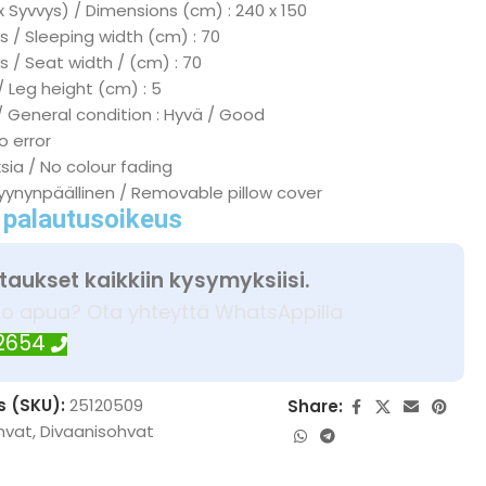
x Syvvys) / Dimensions (cm) : 240 x 150
 / Sleeping width (cm) : 70
s / Seat width / (cm) : 70
/ Leg height (cm) : 5
/ General condition : Hyvä / Good
No error
ksia / No colour fading
tyynynpäällinen / Removable pillow cover
 palautusoikeus
taukset kaikkiin kysymyksiisi.
ko apua? Ota yhteyttä WhatsAppilla
 2654
s (SKU):
25120509
Share:
hvat
,
Divaanisohvat