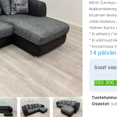
Mitat (Leveys 
Nukkumisleveys
Istuimen levey
Jalan korkeus 
Yleinen kunto 
* Ei virheitä / 
* Ei värimuuto
* Irrotettava 
14 päivän
Saat vas
Tarvitset
050 306
Tuotetunnu
Osastot:
So