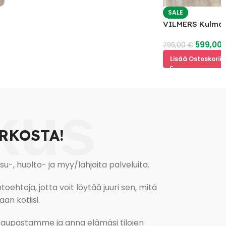
SALE
VILMERS Kulmaso
599,00
€
799,00
€
Lisää Ostoskoriin
kus
RKOSTA!
, huolto- ja myy/lahjoita palveluita.
oehtoja, jotta voit löytää juuri sen, mitä
an kotiisi.
kokaupastamme ja anna elämäsi tilojen