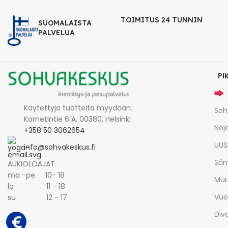
TOIMITUS 24 TUNNIN
SUOMALAISTA
PALVELUA
PI
Käytettyjä tuotteita myydään.
Soh
Kornetintie 6 A, 00380, Helsinki
Noja
+358 50 3062654
UUS
info@sohvakeskus.fi
Sän
AUKIOLOAJAT
ma -pe 10- 18
Muu
la 11 - 18
Vuo
su 12 - 17
Div