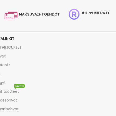
HUIPPUMERKIT
MAKSUVAIHTOEHDOT
KALINKIT
TARJOUKSET
vat
tuolit
I
gyt
KAUNIS
t tuotteet
desohvat
aanisohvat