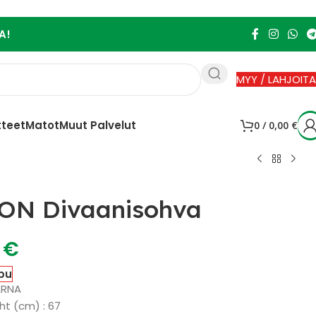
A!
MYY / LAHJOITA
tteet
Matot
Muut Palvelut
0
/
0,00
€
ON Divaanisohva
0
€
pu
ARNA
ht (cm) : 67