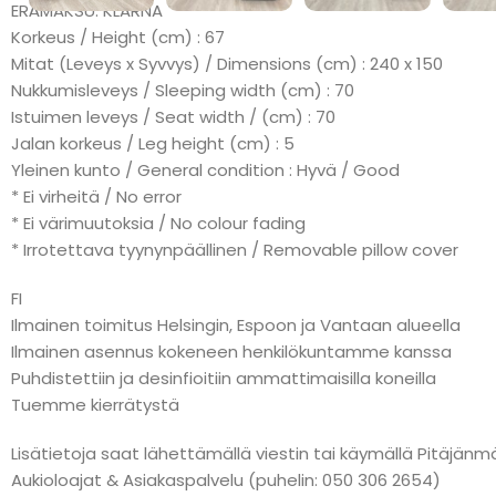
ERÄMAKSU: KLARNA
Korkeus / Height (cm) : 67
Mitat (Leveys x Syvvys) / Dimensions (cm) : 240 x 150
Nukkumisleveys / Sleeping width (cm) : 70
Istuimen leveys / Seat width / (cm) : 70
Jalan korkeus / Leg height (cm) : 5
Yleinen kunto / General condition : Hyvä / Good
* Ei virheitä / No error
* Ei värimuutoksia / No colour fading
* Irrotettava tyynynpäällinen / Removable pillow cover
FI
Ilmainen toimitus Helsingin, Espoon ja Vantaan alueella
Ilmainen asennus kokeneen henkilökuntamme kanssa
Puhdistettiin ja desinfioitiin ammattimaisilla koneilla
Tuemme kierrätystä
Lisätietoja saat lähettämällä viestin tai käymällä Pitäj
Aukioloajat & Asiakaspalvelu (puhelin: 050 306 2654)