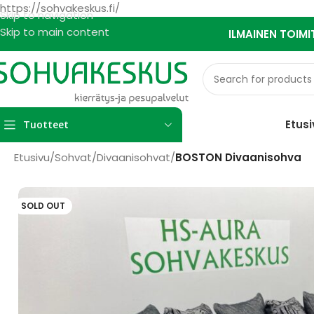
https://sohvakeskus.fi/
Skip to navigation
Skip to main content
ILMAINEN TOIMI
Etusi
Tuotteet
Etusivu
/
Sohvat
/
Divaanisohvat
/
BOSTON Divaanisohva
SOLD OUT