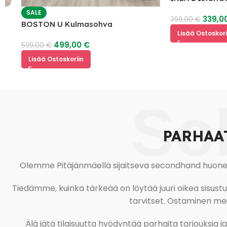
SALE
339,00
€
399,00
€
BOSTON U Kulmasohva
Lisää Ostoskoriin
499,00
€
599,00
€
Lisää Ostoskoriin
So
PARHAA
Olemme Pitäjänmäellä sijaitseva secondhand huonekal
Tiedämme, kuinka tärkeää on löytää juuri oikea sisustustu
tarvitset. Ostaminen meil
Älä jätä tilaisuutta hyödyntää parhaita tarjouksia 