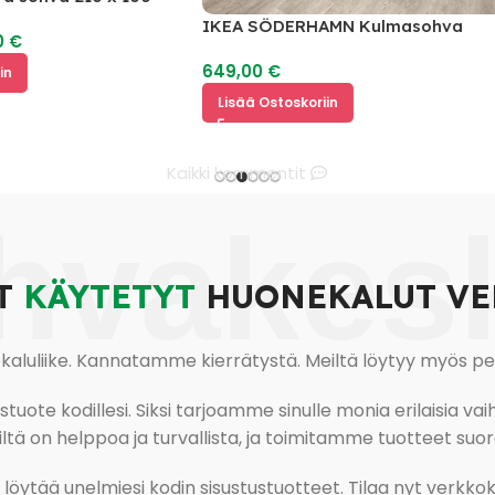
IKEA SÖDERHAMN Kulmasohva
649,00
€
Lisää Ostoskoriin
Kaikki kommentit
hvakes
T
KÄYTETYT
HUONEKALUT VE
uliike. Kannatamme kierrätystä. Meiltä löytyy myös pesu-
ote kodillesi. Siksi tarjoamme sinulle monia erilaisia vaiht
tä on helppoa ja turvallista, ja toimitamme tuotteet suora
ja löytää unelmiesi kodin sisustustuotteet. Tilaa nyt verk