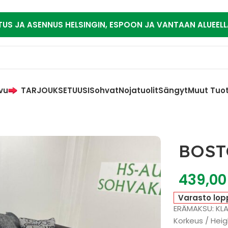
TUS JA ASENNUS HELSINGIN, ESPOON JA VANTAAN ALUEELL
vu
TARJOUKSET
UUSI
Sohvat
Nojatuolit
Sängyt
Muut Tuo
BOST
439,0
Varasto lop
ERÄMAKSU: KL
Korkeus / Heig