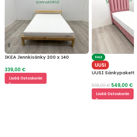
IKEA Jennkisänky 200 x 140
SALE
UUSI
339,00
€
UUSI Sänkypaketti 
Lisää Ostoskoriin
549,00
€
598,00
€
Lisää Ostoskoriin