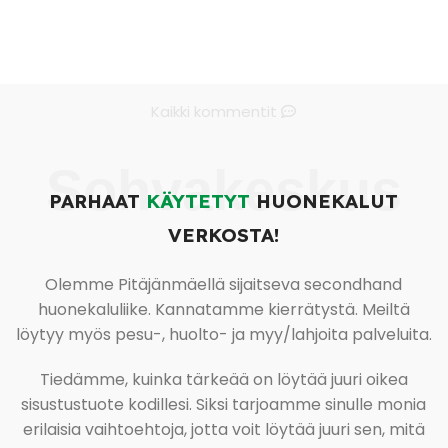
Kaikki kommentit
Sohvakeskus
PARHAAT
KÄYTETYT
HUONEKALUT
VERKOSTA!
Olemme Pitäjänmäellä sijaitseva secondhand
huonekaluliike. Kannatamme kierrätystä. Meiltä
löytyy myös pesu-, huolto- ja myy/lahjoita palveluita.
Tiedämme, kuinka tärkeää on löytää juuri oikea
sisustustuote kodillesi. Siksi tarjoamme sinulle monia
erilaisia vaihtoehtoja, jotta voit löytää juuri sen, mitä