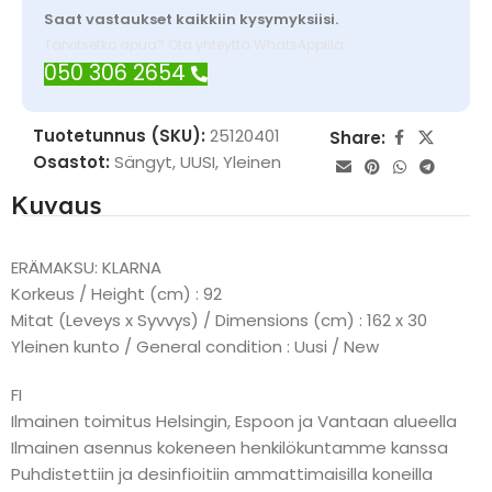
Saat vastaukset kaikkiin kysymyksiisi.
Tarvitsetko apua? Ota yhteyttä WhatsAppilla
050 306 2654
Tuotetunnus (SKU):
25120401
Share:
Osastot:
Sängyt
,
UUSI
,
Yleinen
Kuvaus
ERÄMAKSU: KLARNA
Korkeus / Height (cm) : 92
Mitat (Leveys x Syvvys) / Dimensions (cm) : 162 x 30
Yleinen kunto / General condition : Uusi / New
FI
Ilmainen toimitus Helsingin, Espoon ja Vantaan alueella
Ilmainen asennus kokeneen henkilökuntamme kanssa
Puhdistettiin ja desinfioitiin ammattimaisilla koneilla