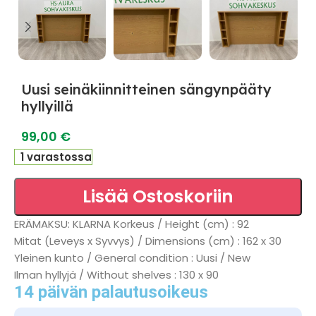
Uusi seinäkiinnitteinen sängynpääty
hyllyillä
99,00
€
1 varastossa
Lisää Ostoskoriin
ERÄMAKSU: KLARNA Korkeus / Height (cm) : 92
Mitat (Leveys x Syvvys) / Dimensions (cm) : 162 x 30
Yleinen kunto / General condition : Uusi / New
Ilman hyllyjä / Without shelves : 130 x 90
14 päivän palautusoikeus