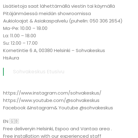
Lisätietoja saat lähettämällä viestin tai käymällä
Pitäjänmäessä meidän showroomissa
Aukioloajat & Asiakaspalvelu (puhelin: 050 306 2654)
Ma-Pe: 10.00 – 18.00
La: 11.00 – 18.00
Su: 12.00 – 17.00
Kornetintie 6 A, 00380 Helsinki – Sohvakeskus
HsAura
Sohvakeskus Etusivu
https://www.instagram.com/sohvakeskus/
https://www.youtube.com/@sohvakeskus
Facebook &Instagram& Youtube @sohvakeskus
EN 🇬🇧
Free deliveryin Helsinki, Espoo and Vantaa area .
Free installation with our experienced staff