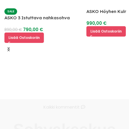
ASKO Höyhen Kulm
SALE
ASKO 3 Istuttava nahkasohva
990,00
€
mekanismilla
790,00
€
890,00
€
Lisää Ostoskoriin
Lisää Ostoskoriin
Kaikki kommentit