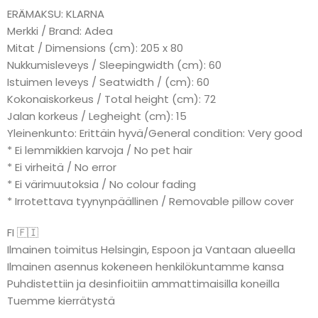
ERÄMAKSU: KLARNA
Merkki / Brand: Adea
Mitat / Dimensions (cm): 205 x 80
Nukkumisleveys / Sleepingwidth (cm): 60
Istuimen leveys / Seatwidth / (cm): 60
Kokonaiskorkeus / Total height (cm): 72
Jalan korkeus / Legheight (cm): 15
Yleinenkunto: Erittäin hyvä/General condition: Very good
* Ei lemmikkien karvoja / No pet hair
* Ei virheitä / No error
* Ei värimuutoksia / No colour fading
* Irrotettava tyynynpäällinen / Removable pillow cover
FI 🇫🇮
Ilmainen toimitus Helsingin, Espoon ja Vantaan alueella
Ilmainen asennus kokeneen henkilökuntamme kansa
Puhdistettiin ja desinfioitiin ammattimaisilla koneilla
Tuemme kierrätystä