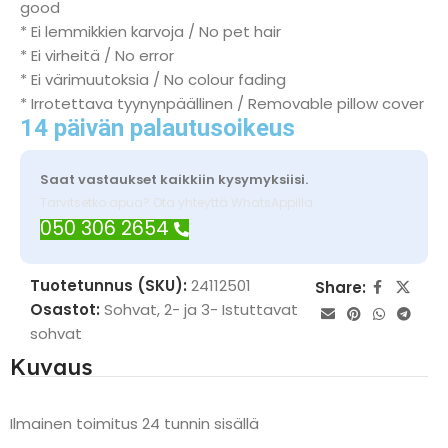
good
* Ei lemmikkien karvoja / No pet hair
* Ei virheitä / No error
* Ei värimuutoksia / No colour fading
* Irrotettava tyynynpäällinen / Removable pillow cover
14 päivän palautusoikeus
Saat vastaukset kaikkiin kysymyksiisi.
Tarvitsetko apua? Ota yhteyttä WhatsAppilla
050 306 2654
Tuotetunnus (SKU):
24112501
Share:
Osastot:
Sohvat
,
2- ja 3- Istuttavat
sohvat
Kuvaus
Ilmainen toimitus 24 tunnin sisällä