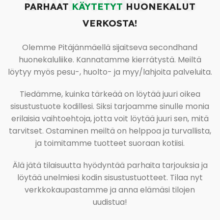
Sohvakeskus
PARHAAT
KÄYTETYT
HUONEKALUT
VERKOSTA!
Olemme Pitäjänmäellä sijaitseva secondhand
huonekaluliike. Kannatamme kierrätystä. Meiltä
löytyy myös pesu-, huolto- ja myy/lahjoita palveluita.
Tiedämme, kuinka tärkeää on löytää juuri oikea
sisustustuote kodillesi. Siksi tarjoamme sinulle monia
erilaisia vaihtoehtoja, jotta voit löytää juuri sen, mitä
tarvitset. Ostaminen meiltä on helppoa ja turvallista,
ja toimitamme tuotteet suoraan kotiisi.
Älä jätä tilaisuutta hyödyntää parhaita tarjouksia ja
löytää unelmiesi kodin sisustustuotteet. Tilaa nyt
verkkokaupastamme ja anna elämäsi tilojen
uudistua!