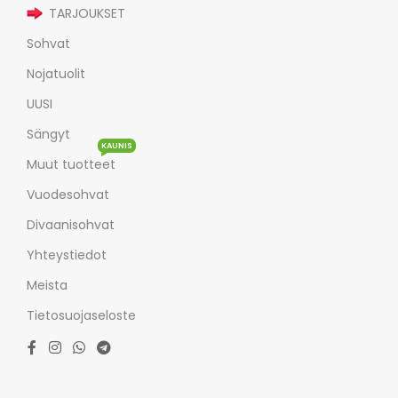
TARJOUKSET
Sohvat
Nojatuolit
UUSI
Sängyt
KAUNIS
Muut tuotteet
Vuodesohvat
Divaanisohvat
Yhteystiedot
Meista
Tietosuojaseloste