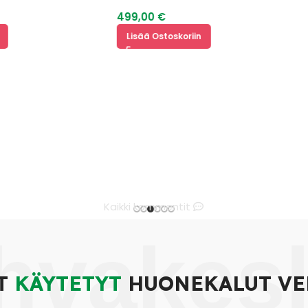
Sohva
499,00
€
Lisää Ostoskoriin
Kaikki kommentit
hvakes
T
KÄYTETYT
HUONEKALUT VE