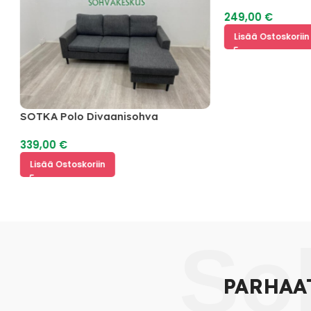
249,00
€
Lisää Ostoskoriin
SOTKA Polo Divaanisohva
339,00
€
Lisää Ostoskoriin
So
PARHAA