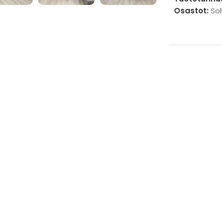
Osastot:
So