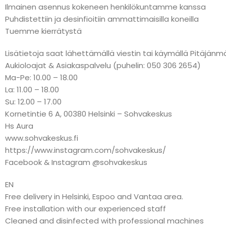
Ilmainen asennus kokeneen henkilökuntamme kanssa
Puhdistettiin ja desinfioitiin ammattimaisilla koneilla
Tuemme kierrätystä
Lisätietoja saat lähettämällä viestin tai käymällä Pitäj
Aukioloajat & Asiakaspalvelu (puhelin: 050 306 2654)
Ma-Pe: 10.00 – 18.00
La: 11.00 – 18.00
Su: 12.00 – 17.00
Kornetintie 6 A, 00380 Helsinki – Sohvakeskus
Hs Aura
www.sohvakeskus.fi
https://www.instagram.com/sohvakeskus/
Facebook & Instagram @sohvakeskus
EN
Free delivery in Helsinki, Espoo and Vantaa area.
Free installation with our experienced staff
Cleaned and disinfected with professional machines