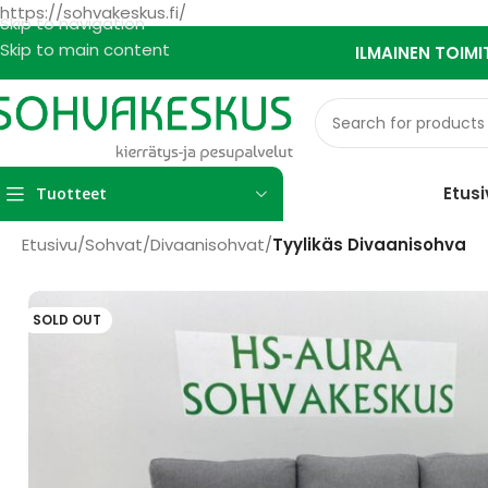
https://sohvakeskus.fi/
Skip to navigation
Skip to main content
ILMAINEN TOIMI
Etusi
Tuotteet
Etusivu
/
Sohvat
/
Divaanisohvat
/
Tyylikäs Divaanisohva
SOLD OUT