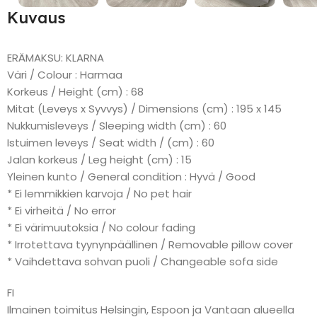
Kuvaus
ERÄMAKSU: KLARNA
Väri / Colour : Harmaa
Korkeus / Height (cm) : 68
Mitat (Leveys x Syvvys) / Dimensions (cm) : 195 x 145
Nukkumisleveys / Sleeping width (cm) : 60
Istuimen leveys / Seat width / (cm) : 60
Jalan korkeus / Leg height (cm) : 15
Yleinen kunto / General condition : Hyvä / Good
* Ei lemmikkien karvoja / No pet hair
* Ei virheitä / No error
* Ei värimuutoksia / No colour fading
* Irrotettava tyynynpäällinen / Removable pillow cover
* Vaihdettava sohvan puoli / Changeable sofa side
FI
Ilmainen toimitus Helsingin, Espoon ja Vantaan alueella