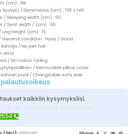
ht (cm) : 68
x Syvvys) / Dimensions (cm) : 195 x 145
 / Sleeping width (cm) : 60
s / Seat width / (cm) : 60
/ Leg height (cm) : 15
/ General condition : Hyvä / Good
 karvoja / No pet hair
No error
ksia / No colour fading
tyynynpäällinen / Removable pillow cover
 sohvan puoli / Changeable sofa side
 palautusoikeus
taukset kaikkiin kysymyksiisi.
ko apua? Ota yhteyttä WhatsAppilla
 2654
s (SKU):
26011401
Share: