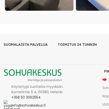
SUOMALAISTA PALVELUA
TOIMITUS 24 TUNNIN
PI
Käytettyjä tuotteita myydään.
Soh
Kornetintie 6 A, 00380, Helsinki
Noja
+358 50 3062654
UUS
info@sohvakeskus.fi