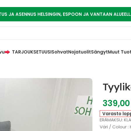
TUS JA ASENNUS HELSINGIN, ESPOON JA VANTAAN ALUEELL
vu
TARJOUKSET
UUSI
Sohvat
Nojatuolit
Sängyt
Muut Tuo
Tyyli
339,0
Varasto lop
ERÄMAKSU: KL
Väri / Colour 