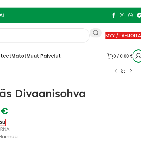
A!
MYY / LAHJOITA
tteet
Matot
Muut Palvelut
0
/
0,00
€
käs Divaanisohva
0
€
pu
ARNA
: Harmaa