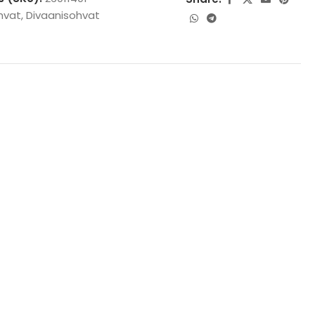
hvat
,
Divaanisohvat