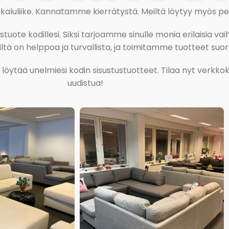
uliike. Kannatamme kierrätystä. Meiltä löytyy myös pesu-
ote kodillesi. Siksi tarjoamme sinulle monia erilaisia vaiht
tä on helppoa ja turvallista, ja toimitamme tuotteet suora
ja löytää unelmiesi kodin sisustustuotteet. Tilaa nyt verk
uudistua!