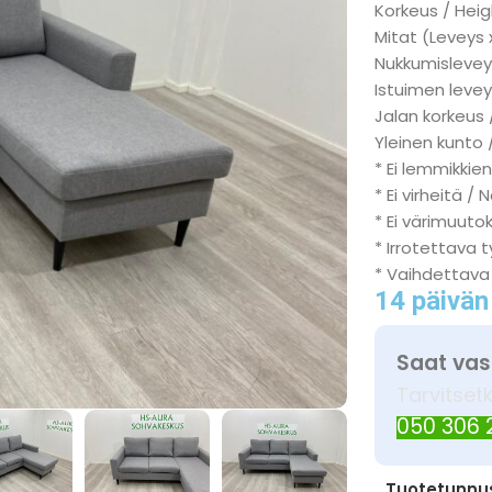
Korkeus / Heig
Mitat (Leveys 
Nukkumisleveys
Istuimen levey
Jalan korkeus 
Yleinen kunto 
* Ei lemmikkien
* Ei virheitä / 
* Ei värimuuto
* Irrotettava 
* Vaihdettava
14 päivän
Saat vas
Tarvitset
050 306
Tuotetunnu