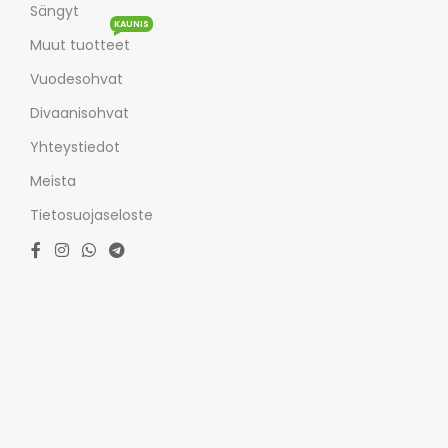
Sängyt
KAUNIS
Muut tuotteet
Vuodesohvat
Divaanisohvat
Yhteystiedot
Meista
Tietosuojaseloste