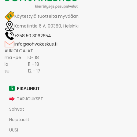
Käytettyjä tuotteita myydään.
Kornetintie 6 A, 00380, Helsinki
+358 50 3062654
info@sohvakeskus.fi
AUKIOLOAJAT
ma -pe 10- 18
la 11 - 18
su 12 - 17
PIKALINKIT
TARJOUKSET
Sohvat
Nojatuolit
UUSI