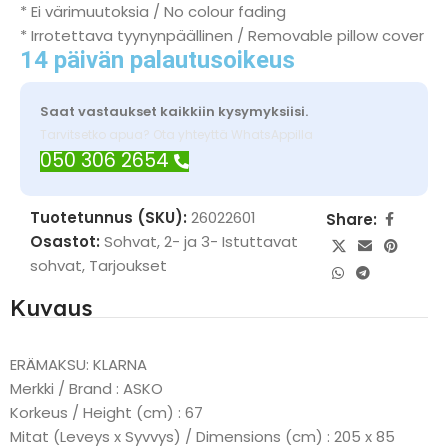
* Ei värimuutoksia / No colour fading
* Irrotettava tyynynpäällinen / Removable pillow cover
14 päivän palautusoikeus
Saat vastaukset kaikkiin kysymyksiisi.
Tarvitsetko apua? Ota yhteyttä WhatsAppilla
050 306 2654
Tuotetunnus (SKU):
26022601
Share:
Osastot:
Sohvat
,
2- ja 3- Istuttavat
sohvat
,
Tarjoukset
Kuvaus
ERÄMAKSU: KLARNA
Merkki / Brand : ASKO
Korkeus / Height (cm) : 67
Mitat (Leveys x Syvvys) / Dimensions (cm) : 205 x 85