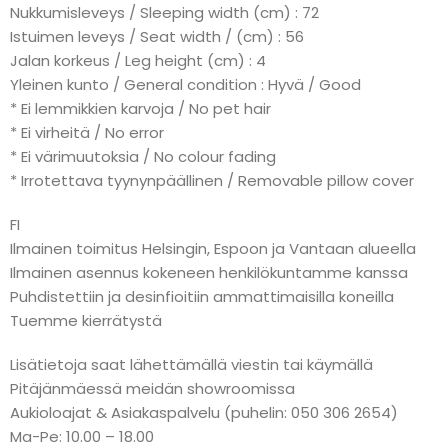
Nukkumisleveys / Sleeping width (cm) : 72
Istuimen leveys / Seat width / (cm) : 56
Jalan korkeus / Leg height (cm) : 4
Yleinen kunto / General condition : Hyvä / Good
* Ei lemmikkien karvoja / No pet hair
* Ei virheitä / No error
* Ei värimuutoksia / No colour fading
* Irrotettava tyynynpäällinen / Removable pillow cover
FI
Ilmainen toimitus Helsingin, Espoon ja Vantaan alueella
Ilmainen asennus kokeneen henkilökuntamme kanssa
Puhdistettiin ja desinfioitiin ammattimaisilla koneilla
Tuemme kierrätystä
Lisätietoja saat lähettämällä viestin tai käymällä
Pitäjänmäessä meidän showroomissa
Aukioloajat & Asiakaspalvelu (puhelin: 050 306 2654)
Ma-Pe: 10.00 – 18.00