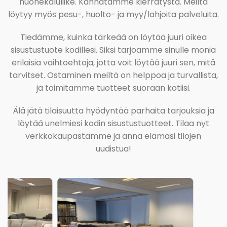
huonekaluliike. Kannatamme kierrätystä. Meiltä
löytyy myös pesu-, huolto- ja myy/lahjoita palveluita.
Tiedämme, kuinka tärkeää on löytää juuri oikea
sisustustuote kodillesi. Siksi tarjoamme sinulle monia
erilaisia vaihtoehtoja, jotta voit löytää juuri sen, mitä
tarvitset. Ostaminen meiltä on helppoa ja turvallista,
ja toimitamme tuotteet suoraan kotiisi.
Älä jätä tilaisuutta hyödyntää parhaita tarjouksia ja
löytää unelmiesi kodin sisustustuotteet. Tilaa nyt
verkkokaupastamme ja anna elämäsi tilojen
uudistua!