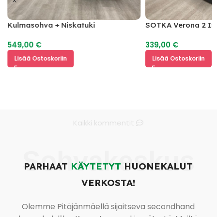
Kulmasohva + Niskatuki
SOTKA Verona 2 Is
Vuodesohva
549,00
€
339,00
€
Lisää Ostoskoriin
Lisää Ostoskoriin
Kaikki kommentit
Sohvakeskus
PARHAAT
KÄYTETYT
HUONEKALUT
VERKOSTA!
Olemme Pitäjänmäellä sijaitseva secondhand