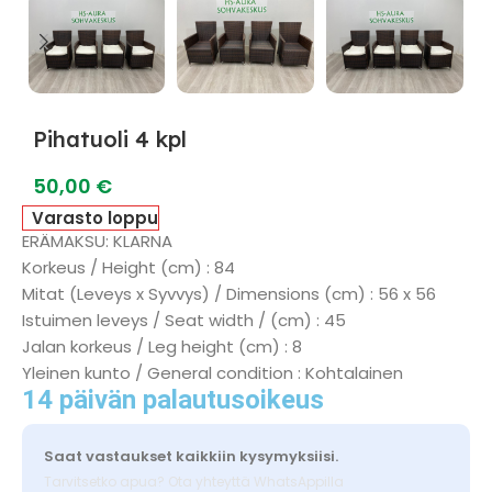
Pihatuoli 4 kpl
50,00
€
Varasto loppu
ERÄMAKSU: KLARNA
Korkeus / Height (cm) : 84
Mitat (Leveys x Syvvys) / Dimensions (cm) : 56 x 56
Istuimen leveys / Seat width / (cm) : 45
Jalan korkeus / Leg height (cm) : 8
Yleinen kunto / General condition : Kohtalainen
14 päivän palautusoikeus
Saat vastaukset kaikkiin kysymyksiisi.
Tarvitsetko apua? Ota yhteyttä WhatsAppilla