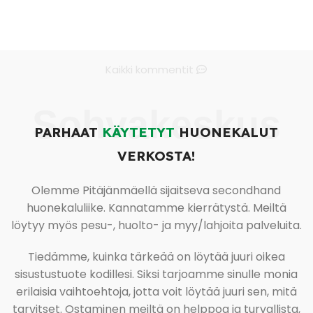
Kaikki kommentit
Sohvakeskus
PARHAAT
KÄYTETYT
HUONEKALUT
VERKOSTA!
Olemme Pitäjänmäellä sijaitseva secondhand
huonekaluliike. Kannatamme kierrätystä. Meiltä
löytyy myös pesu-, huolto- ja myy/lahjoita palveluita.
Tiedämme, kuinka tärkeää on löytää juuri oikea
sisustustuote kodillesi. Siksi tarjoamme sinulle monia
erilaisia vaihtoehtoja, jotta voit löytää juuri sen, mitä
tarvitset. Ostaminen meiltä on helppoa ja turvallista,