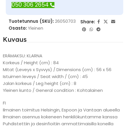
050 306 2654
Tuotetunnus (SKU):
26050703
Share:
Osasto:
Yleinen
Kuvaus
ERÄMAKSU: KLARNA
Korkeus / Height (cm) : 84
Mitat (Leveys x Syvvys) / Dimensions (cm) : 56 x 56
Istuimen leveys / Seat width / (cm) : 45
Jalan korkeus / Leg height (cm) : 8
Yleinen kunto / General condition : Kohtalainen
FI
Ilmainen toimitus Helsingin, Espoon ja Vantaan alueella
Ilmainen asennus kokeneen henkilökuntamme kanssa
Puhdistettiin ja desinfioitiin ammattimaisilla koneilla