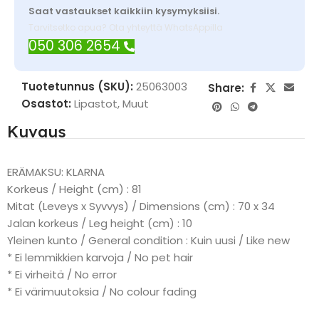
Saat vastaukset kaikkiin kysymyksiisi.
Tarvitsetko apua? Ota yhteyttä WhatsAppilla
050 306 2654
Tuotetunnus (SKU):
25063003
Share:
Osastot:
Lipastot
,
Muut
Kuvaus
ERÄMAKSU: KLARNA
Korkeus / Height (cm) : 81
Mitat (Leveys x Syvvys) / Dimensions (cm) : 70 x 34
Jalan korkeus / Leg height (cm) : 10
Yleinen kunto / General condition : Kuin uusi / Like new
* Ei lemmikkien karvoja / No pet hair
* Ei virheitä / No error
* Ei värimuutoksia / No colour fading