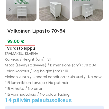
Valkoinen Lipasto 70×34
99,00
€
Varasto loppu
ERÄMAKSU: KLARNA
Korkeus / Height (cm) : 81
Mitat (Leveys x Syvvys) / Dimensions (cm) : 70 x 34
Jalan korkeus / Leg height (cm) : 10
Yleinen kunto / General condition : Kuin uusi / Like new
* Ei lemmikkien karvoja / No pet hair
* Ei virheitä / No error
* Ei värimuutoksia / No colour fading
14 päivän palautusoikeus