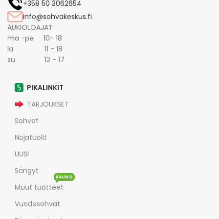
+358 50 3062654
info@sohvakeskus.fi
AUKIOLOAJAT
ma -pe 10- 18
la 11 - 18
su 12 - 17
PIKALINKIT
TARJOUKSET
Sohvat
Nojatuolit
UUSI
Sängyt
KAUNIS
Muut tuotteet
Vuodesohvat