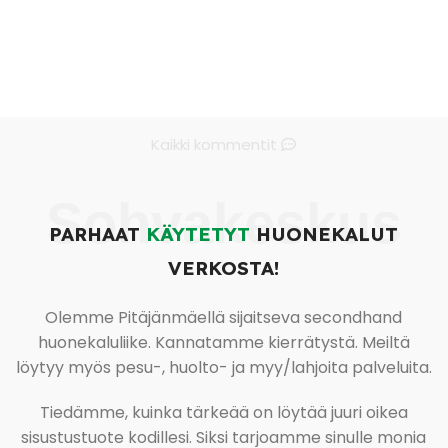
Kaikki kommentit
Sohvakeskus
PARHAAT
KÄYTETYT
HUONEKALUT
VERKOSTA!
Olemme Pitäjänmäellä sijaitseva secondhand
huonekaluliike. Kannatamme kierrätystä. Meiltä
löytyy myös pesu-, huolto- ja myy/lahjoita palveluita.
Tiedämme, kuinka tärkeää on löytää juuri oikea
sisustustuote kodillesi. Siksi tarjoamme sinulle monia