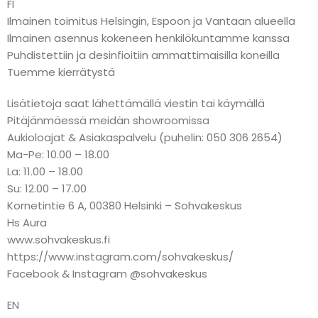
FI
Ilmainen toimitus Helsingin, Espoon ja Vantaan alueella
Ilmainen asennus kokeneen henkilökuntamme kanssa
Puhdistettiin ja desinfioitiin ammattimaisilla koneilla
Tuemme kierrätystä
Lisätietoja saat lähettämällä viestin tai käymällä
Pitäjänmäessä meidän showroomissa
Aukioloajat & Asiakaspalvelu (puhelin: 050 306 2654)
Ma-Pe: 10.00 – 18.00
La: 11.00 – 18.00
Su: 12.00 – 17.00
Kornetintie 6 A, 00380 Helsinki – Sohvakeskus
Hs Aura
www.sohvakeskus.fi
https://www.instagram.com/sohvakeskus/
Facebook & Instagram @sohvakeskus
EN