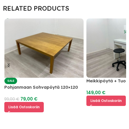
RELATED PRODUCTS
Meikkipöytä + Tuoli
SALE
Pohjanmaan Sohvapöytä 120×120
149,00
€
79,00
€
99,00
€
Lisää Ostoskoriin
Lisää Ostoskoriin