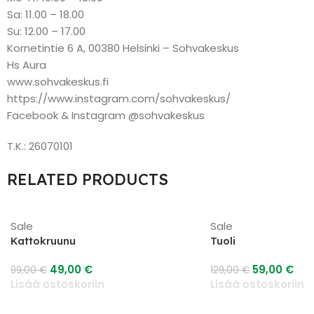
Sa: 11.00 – 18.00
Su: 12.00 – 17.00
Kornetintie 6 A, 00380 Helsinki – Sohvakeskus
Hs Aura
www.sohvakeskus.fi
https://www.instagram.com/sohvakeskus/
Facebook & Instagram @sohvakeskus
T.K.: 26070101
RELATED PRODUCTS
Sale
Sale
Kattokruunu
Tuoli
49,00
€
59,00
€
99,00
€
129,00
€
Lisää ostoskoriin
Lisää ostoskoriin