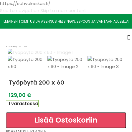
https://sohvakeskus.fi/
Skip to navigation
Skip to main content
ILMAINEN TOIMITUS JA ASENNUS HELSINGIN, ESPOON JA VANTAAN ALUEELLA!
Etusivu
/
Yleinen
Työpöytä 200 x 60
129,00
€
1 varastossa
Lisää Ostoskoriin
ERÄMAKSU: KLARNA