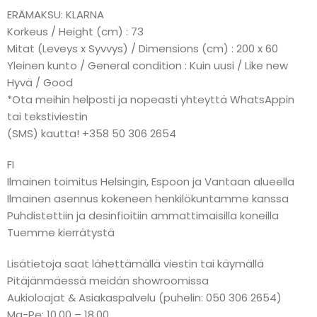
ERÄMAKSU: KLARNA
Korkeus / Height (cm) : 73
Mitat (Leveys x Syvvys) / Dimensions (cm) : 200 x 60
Yleinen kunto / General condition : Kuin uusi / Like new
Hyvä / Good
*Ota meihin helposti ja nopeasti yhteyttä WhatsAppin
tai tekstiviestin
(SMS) kautta! +358 50 306 2654
FI
Ilmainen toimitus Helsingin, Espoon ja Vantaan alueella
Ilmainen asennus kokeneen henkilökuntamme kanssa
Puhdistettiin ja desinfioitiin ammattimaisilla koneilla
Tuemme kierrätystä
Lisätietoja saat lähettämällä viestin tai käymällä
Pitäjänmäessä meidän showroomissa
Aukioloajat & Asiakaspalvelu (puhelin: 050 306 2654)
Ma-Pe: 10.00 – 18.00