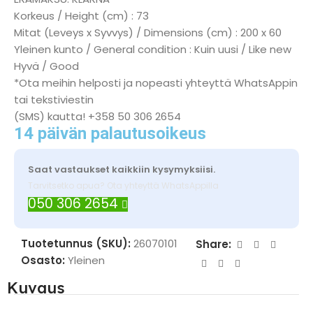
Korkeus / Height (cm) : 73
Mitat (Leveys x Syvvys) / Dimensions (cm) : 200 x 60
Yleinen kunto / General condition : Kuin uusi / Like new
Hyvä / Good
*Ota meihin helposti ja nopeasti yhteyttä WhatsAppin
tai tekstiviestin
(SMS) kautta! +358 50 306 2654
14 päivän palautusoikeus
Saat vastaukset kaikkiin kysymyksiisi.
Tarvitsetko apua? Ota yhteyttä WhatsAppilla
050 306 2654
Tuotetunnus (SKU):
26070101
Share:
Osasto:
Yleinen
Kuvaus