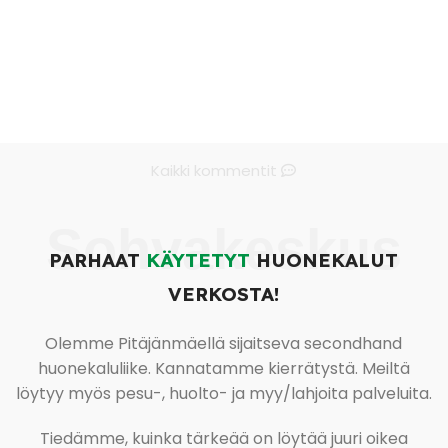
Kaikki kommentit
Sohvakeskus
PARHAAT
KÄYTETYT
HUONEKALUT
VERKOSTA!
Olemme Pitäjänmäellä sijaitseva secondhand
huonekaluliike. Kannatamme kierrätystä. Meiltä
löytyy myös pesu-, huolto- ja myy/lahjoita palveluita.
Tiedämme, kuinka tärkeää on löytää juuri oikea