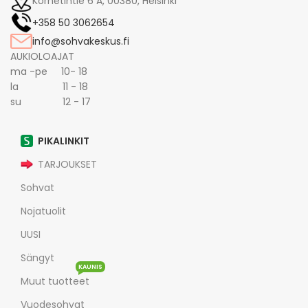
Kornetintie 6 A, 00380, Helsinki
+358 50 3062654
info@sohvakeskus.fi
AUKIOLOAJAT
ma -pe 10- 18
la 11 - 18
su 12 - 17
PIKALINKIT
TARJOUKSET
Sohvat
Nojatuolit
UUSI
Sängyt
KAUNIS
Muut tuotteet
Vuodesohvat