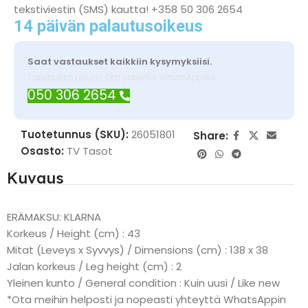
tekstiviestin (SMS) kautta! +358 50 306 2654
14 päivän palautusoikeus
Saat vastaukset kaikkiin kysymyksiisi.
Tarvitsetko apua? Ota yhteyttä WhatsAppilla
050 306 2654
Tuotetunnus (SKU):
26051801
Share:
Osasto:
TV Tasot
Kuvaus
ERÄMAKSU: KLARNA
Korkeus / Height (cm) : 43
Mitat (Leveys x Syvvys) / Dimensions (cm) : 138 x 38
Jalan korkeus / Leg height (cm) : 2
Yleinen kunto / General condition : Kuin uusi / Like new
*Ota meihin helposti ja nopeasti yhteyttä WhatsAppin