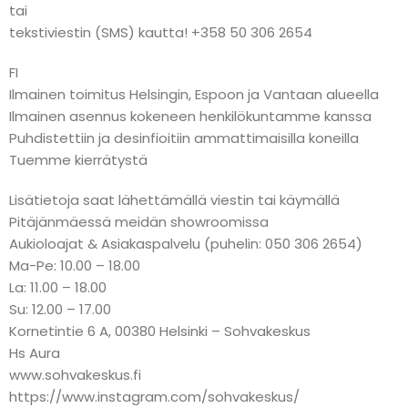
tai
tekstiviestin (SMS) kautta! +358 50 306 2654
FI
Ilmainen toimitus Helsingin, Espoon ja Vantaan alueella
Ilmainen asennus kokeneen henkilökuntamme kanssa
Puhdistettiin ja desinfioitiin ammattimaisilla koneilla
Tuemme kierrätystä
Lisätietoja saat lähettämällä viestin tai käymällä
Pitäjänmäessä meidän showroomissa
Aukioloajat & Asiakaspalvelu (puhelin: 050 306 2654)
Ma-Pe: 10.00 – 18.00
La: 11.00 – 18.00
Su: 12.00 – 17.00
Kornetintie 6 A, 00380 Helsinki – Sohvakeskus
Hs Aura
www.sohvakeskus.fi
https://www.instagram.com/sohvakeskus/