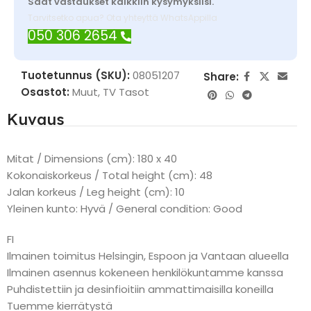
Saat vastaukset kaikkiin kysymyksiisi.
Tarvitsetko apua? Ota yhteyttä WhatsAppilla
050 306 2654
Tuotetunnus (SKU):
08051207
Share:
Osastot:
Muut
,
TV Tasot
Kuvaus
Mitat / Dimensions (cm): 180 x 40
Kokonaiskorkeus / Total height (cm): 48
Jalan korkeus / Leg height (cm): 10
Yleinen kunto: Hyvä / General condition: Good
FI
Ilmainen toimitus Helsingin, Espoon ja Vantaan alueella
Ilmainen asennus kokeneen henkilökuntamme kanssa
Puhdistettiin ja desinfioitiin ammattimaisilla koneilla
Tuemme kierrätystä