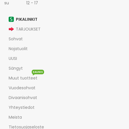
su 12 - 17
PIKALINKIT
TARJOUKSET
Sohvat
Nojatuolit
UUSI
Sängyt
KAUNIS
Muut tuotteet
Vuodesohvat
Divaanisohvat
Yhteystiedot
Meista
Tietosuojaseloste