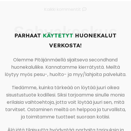
Kaikki kommentit
Sohvakeskus
PARHAAT
KÄYTETYT
HUONEKALUT
VERKOSTA!
Olemme Pitäjänmäellä sijaitseva secondhand
huonekaluliike. Kannatamme kierrätystä. Meiltä
löytyy myös pesu-, huolto- ja myy/lahjoita palveluita.
Tiedämme, kuinka tärkeää on löytää juuri oikea
sisustustuote kodillesi. Siksi tarjoamme sinulle monia
erilaisia vaihtoehtoja, jotta voit löytää juuri sen, mitä
tarvitset. Ostaminen meiltä on helppoa ja turvallista,
ja toimitamme tuotteet suoraan kotiisi.
Älä jätä tilaisuutta hyödyntää parhaita tarjouksia ja