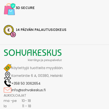
3D SECURE
14 PÄIVÄN PALAUTUSOIKEUS
Käytettyjä tuotteita myydään.
Kornetintie 6 A, 00380, Helsinki
+358 50 3062654
info@sohvakeskus.fi
AUKIOLOAJAT
ma -pe 10- 18
la 11 - 18