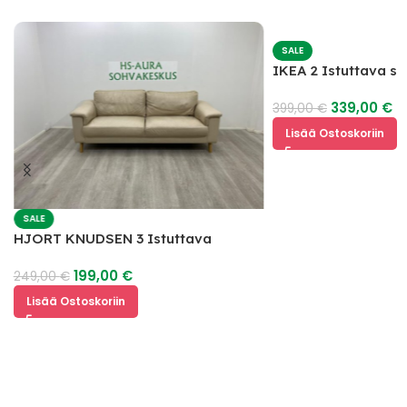
SALE
IKEA 2 Istuttava s
339,00
€
399,00
€
Lisää Ostoskoriin
SALE
HJORT KNUDSEN 3 Istuttava
Nahkasohva
199,00
€
249,00
€
Lisää Ostoskoriin