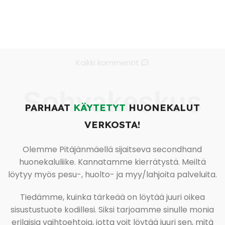
Kaikki kommentit
Sohvakeskus
PARHAAT
KÄYTETYT
HUONEKALUT
VERKOSTA!
Olemme Pitäjänmäellä sijaitseva secondhand
huonekaluliike. Kannatamme kierrätystä. Meiltä
löytyy myös pesu-, huolto- ja myy/lahjoita palveluita.
Tiedämme, kuinka tärkeää on löytää juuri oikea
sisustustuote kodillesi. Siksi tarjoamme sinulle monia
erilaisia vaihtoehtoja, jotta voit löytää juuri sen, mitä