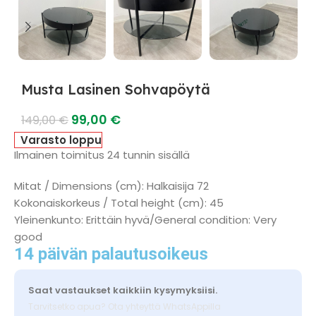
Musta Lasinen Sohvapöytä
99,00
€
149,00
€
Varasto loppu
Ilmainen toimitus 24 tunnin sisällä
Mitat / Dimensions (cm): Halkaisija 72
Kokonaiskorkeus / Total height (cm): 45
Yleinenkunto: Erittäin hyvä/General condition: Very
good
14 päivän palautusoikeus
Saat vastaukset kaikkiin kysymyksiisi.
Tarvitsetko apua? Ota yhteyttä WhatsAppilla