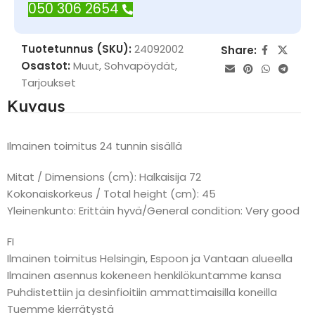
050 306 2654
Tuotetunnus (SKU):
24092002
Share:
Osastot:
Muut
,
Sohvapöydät
,
Tarjoukset
Kuvaus
Ilmainen toimitus 24 tunnin sisällä
Mitat / Dimensions (cm): Halkaisija 72
Kokonaiskorkeus / Total height (cm): 45
Yleinenkunto: Erittäin hyvä/General condition: Very good
FI
Ilmainen toimitus Helsingin, Espoon ja Vantaan alueella
Ilmainen asennus kokeneen henkilökuntamme kansa
Puhdistettiin ja desinfioitiin ammattimaisilla koneilla
Tuemme kierrätystä