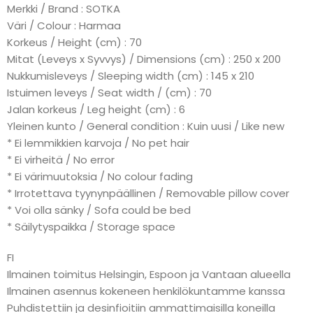
Merkki / Brand : SOTKA
Väri / Colour : Harmaa
Korkeus / Height (cm) : 70
Mitat (Leveys x Syvvys) / Dimensions (cm) : 250 x 200
Nukkumisleveys / Sleeping width (cm) : 145 x 210
Istuimen leveys / Seat width / (cm) : 70
Jalan korkeus / Leg height (cm) : 6
Yleinen kunto / General condition : Kuin uusi / Like new
* Ei lemmikkien karvoja / No pet hair
* Ei virheitä / No error
* Ei värimuutoksia / No colour fading
* Irrotettava tyynynpäällinen / Removable pillow cover
* Voi olla sänky / Sofa could be bed
* Säilytyspaikka / Storage space
FI
Ilmainen toimitus Helsingin, Espoon ja Vantaan alueella
Ilmainen asennus kokeneen henkilökuntamme kanssa
Puhdistettiin ja desinfioitiin ammattimaisilla koneilla