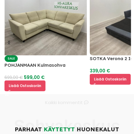
SOTKA Verona 2 Is
SALE
Vuodesohva
POHJANMAAN Kulmasohva
339,00
€
599,00
€
699,00
€
Lisää Ostoskoriin
Lisää Ostoskoriin
Kaikki kommentit
Sohvakeskus
PARHAAT
KÄYTETYT
HUONEKALUT