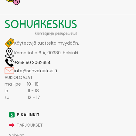
Käytettyjä tuotteita myydään.
Kornetintie 6 A, 00380, Helsinki
+358 50 3062654
info@sohvakeskus.fi
AUKIOLOAJAT
ma -pe 10- 18
la 11 - 18
su 12 - 17
PIKALINKIT
TARJOUKSET
Sohvat