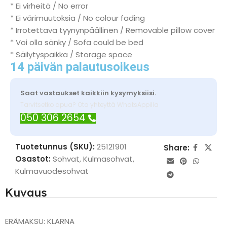
* Ei virheitä / No error
* Ei värimuutoksia / No colour fading
* Irrotettava tyynynpäällinen / Removable pillow cover
* Voi olla sänky / Sofa could be bed
* Säilytyspaikka / Storage space
14 päivän palautusoikeus
Saat vastaukset kaikkiin kysymyksiisi.
Tarvitsetko apua? Ota yhteyttä WhatsAppilla
050 306 2654
Tuotetunnus (SKU):
25121901
Share:
Osastot:
Sohvat
,
Kulmasohvat
,
Kulmavuodesohvat
Kuvaus
ERÄMAKSU: KLARNA