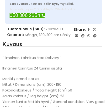
Saat vastaukset kaikkiin kysymyksiisi.
Tarvitsetko apua? Ota yhteyttä WhatsAppilla
050 306 2654
Tuotetunnus (SKU):
24020403
Share:
Osastot:
Sängyt
,
180x200 cm Sänky
Kuvaus
” Ilmainen Toimitus Free Delivery ”
Ilmainen toimitus 24 tunnin sisällä
Merkki / Brand: Sotka
Mitat / Dimensions (cm): 200×180
Kokonaiskorkeus / Total height (cm):50
Jalan korkeus / Leg height (cm): 23
Yleinen kunto: Erittäin hyvä / General condition: Very good