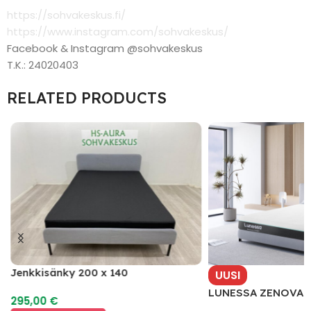
https://sohvakeskus.fi/
https://www.instagram.com/sohvakeskus/
Facebook & Instagram @sohvakeskus
T.K.: 24020403
RELATED PRODUCTS
Jenkkisänky 200 x 140
UUSI
LUNESSA ZENOVA Pa
295,00
€
Memory Foam