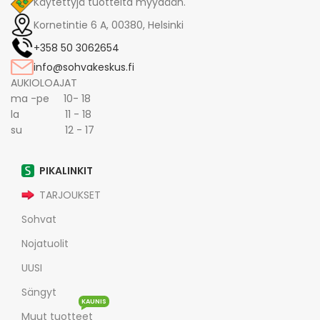
Käytettyjä tuotteita myydään.
Kornetintie 6 A, 00380, Helsinki
+358 50 3062654
info@sohvakeskus.fi
AUKIOLOAJAT
ma -pe 10- 18
la 11 - 18
su 12 - 17
PIKALINKIT
TARJOUKSET
Sohvat
Nojatuolit
UUSI
Sängyt
KAUNIS
Muut tuotteet