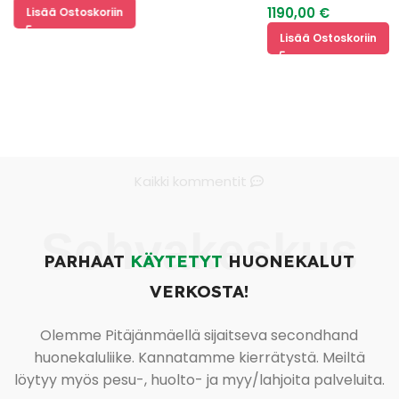
1190,00
€
Lisää Ostoskoriin
Lisää Ostoskoriin
Kaikki kommentit
Sohvakeskus
PARHAAT
KÄYTETYT
HUONEKALUT
VERKOSTA!
Olemme Pitäjänmäellä sijaitseva secondhand
huonekaluliike. Kannatamme kierrätystä. Meiltä
löytyy myös pesu-, huolto- ja myy/lahjoita palveluita.