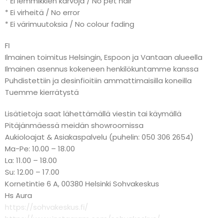
* Ei lemmikkien karvoja / No pet hair
* Ei virheitä / No error
* Ei värimuutoksia / No colour fading
FI
Ilmainen toimitus Helsingin, Espoon ja Vantaan alueella
Ilmainen asennus kokeneen henkilökuntamme kanssa
Puhdistettiin ja desinfioitiin ammattimaisilla koneilla
Tuemme kierrätystä
Lisätietoja saat lähettämällä viestin tai käymällä
Pitäjänmäessä meidän showroomissa
Aukioloajat & Asiakaspalvelu (puhelin: 050 306 2654)
Ma-Pe: 10.00 – 18.00
La: 11.00 – 18.00
Su: 12.00 – 17.00
Kornetintie 6 A, 00380 Helsinki Sohvakeskus
Hs Aura
https://sohvakeskus.fi/