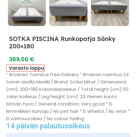
SOTKA PISCINA Runkopatja Sänky
200×180
369,00
€
Varasto loppu
” Ilmainen Toimitus Free Delivery ” Ilmainen toimitus 24
tunnin sisällä Merkki / Brand: Sotka Mitat / Dimensions
(cm): 200×180 Kokonaiskorkeus / Total height (cm):50
Jalan korkeus / Leg height (cm): 23 Yleinen kunto:
Erittäin hyvä / General condition: Very good * Ei
lemmikkien karvoja / No pet hair * Ei virheitä / No error *
Ei värimuutoksia / No colour fading
14 päivän palautusoikeus