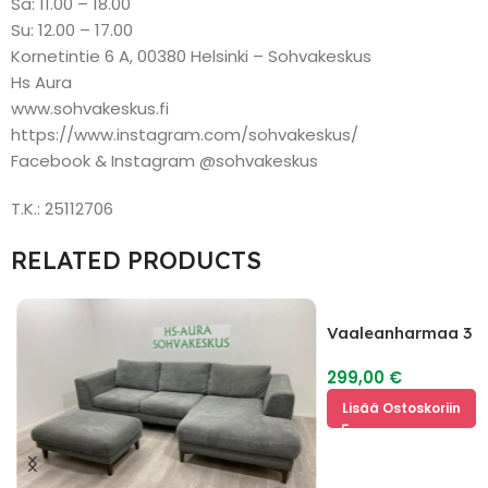
Sa: 11.00 – 18.00
Su: 12.00 – 17.00
Kornetintie 6 A, 00380 Helsinki – Sohvakeskus
Hs Aura
www.sohvakeskus.fi
https://www.instagram.com/sohvakeskus/
Facebook & Instagram @sohvakeskus
T.K.: 25112706
RELATED PRODUCTS
Vaaleanharmaa 3 I
299,00
€
Lisää Ostoskoriin