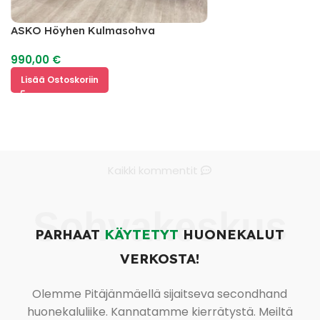
ASKO Höyhen Kulmasohva
990,00
€
Lisää Ostoskoriin
Kaikki kommentit
Sohvakeskus
PARHAAT
KÄYTETYT
HUONEKALUT
VERKOSTA!
Olemme Pitäjänmäellä sijaitseva secondhand
huonekaluliike. Kannatamme kierrätystä. Meiltä