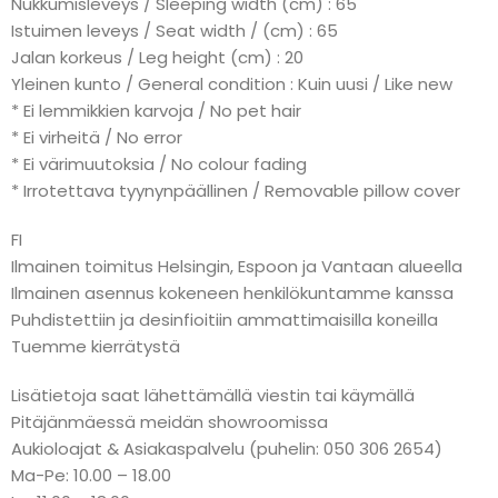
Nukkumisleveys / Sleeping width (cm) : 65
Istuimen leveys / Seat width / (cm) : 65
Jalan korkeus / Leg height (cm) : 20
Yleinen kunto / General condition : Kuin uusi / Like new
* Ei lemmikkien karvoja / No pet hair
* Ei virheitä / No error
* Ei värimuutoksia / No colour fading
* Irrotettava tyynynpäällinen / Removable pillow cover
FI
Ilmainen toimitus Helsingin, Espoon ja Vantaan alueella
Ilmainen asennus kokeneen henkilökuntamme kanssa
Puhdistettiin ja desinfioitiin ammattimaisilla koneilla
Tuemme kierrätystä
Lisätietoja saat lähettämällä viestin tai käymällä
Pitäjänmäessä meidän showroomissa
Aukioloajat & Asiakaspalvelu (puhelin: 050 306 2654)
Ma-Pe: 10.00 – 18.00