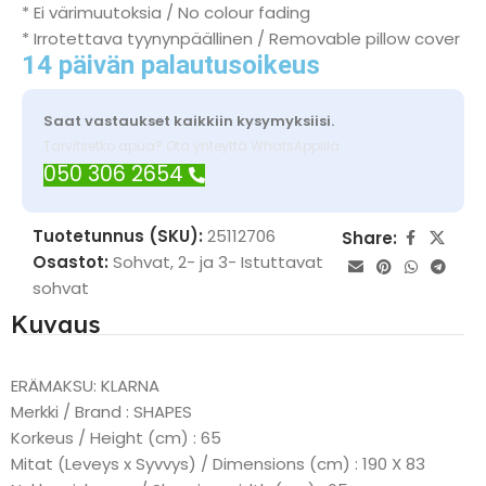
* Ei värimuutoksia / No colour fading
* Irrotettava tyynynpäällinen / Removable pillow cover
14 päivän palautusoikeus
Saat vastaukset kaikkiin kysymyksiisi.
Tarvitsetko apua? Ota yhteyttä WhatsAppilla
050 306 2654
Tuotetunnus (SKU):
25112706
Share:
Osastot:
Sohvat
,
2- ja 3- Istuttavat
sohvat
Kuvaus
ERÄMAKSU: KLARNA
Merkki / Brand : SHAPES
Korkeus / Height (cm) : 65
Mitat (Leveys x Syvvys) / Dimensions (cm) : 190 X 83