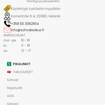
Käytettyjä tuotteita myydään.
Kornetintie 6 A, 00380, Helsinki
+358 50 3062654
info@sohvakeskus.fi
AUKIOLOAJAT
ma -pe 10- 18
la 11 - 18
su 12 - 17
PIKALINKIT
TARJOUKSET
Sohvat
Nojatuolit
UUSI
Sängyt