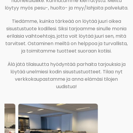
huonekaluliike. Kannatamme kierrätystä. Meiltä
löytyy myös pesu-, huolto- ja myy/lahjoita palveluita.
Tiedämme, kuinka tärkeää on löytää juuri oikea
sisustustuote kodillesi. Siksi tarjoamme sinulle monia
erilaisia vaihtoehtoja, jotta voit löytää juuri sen, mitä
tarvitset. Ostaminen meiltä on helppoa ja turvallista,
ja toimitamme tuotteet suoraan kotiisi.
Älä jätä tilaisuutta hyödyntää parhaita tarjouksia ja
löytää unelmiesi kodin sisustustuotteet. Tilaa nyt
verkkokaupastamme ja anna elämäsi tilojen
uudistua!