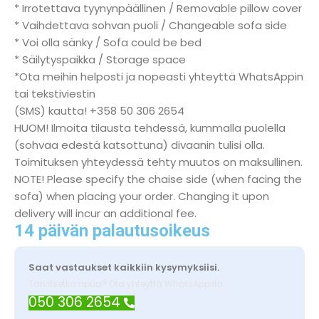
* Irrotettava tyynynpäällinen / Removable pillow cover
* Vaihdettava sohvan puoli / Changeable sofa side
* Voi olla sänky / Sofa could be bed
* Säilytyspaikka / Storage space
*Ota meihin helposti ja nopeasti yhteyttä WhatsAppin
tai tekstiviestin
(SMS) kautta! +358 50 306 2654
HUOM! Ilmoita tilausta tehdessä, kummalla puolella
(sohvaa edestä katsottuna) divaanin tulisi olla.
Toimituksen yhteydessä tehty muutos on maksullinen.
NOTE! Please specify the chaise side (when facing the
sofa) when placing your order. Changing it upon
delivery will incur an additional fee.
14 päivän palautusoikeus
Saat vastaukset kaikkiin kysymyksiisi.
Tarvitsetko apua? Ota yhteyttä WhatsAppilla
050 306 2654