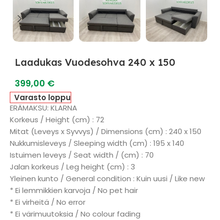
Laadukas Vuodesohva 240 x 150
399,00
€
Varasto loppu
ERÄMAKSU: KLARNA
Korkeus / Height (cm) : 72
Mitat (Leveys x Syvvys) / Dimensions (cm) : 240 x 150
Nukkumisleveys / Sleeping width (cm) : 195 x 140
Istuimen leveys / Seat width / (cm) : 70
Jalan korkeus / Leg height (cm) : 3
Yleinen kunto / General condition : Kuin uusi / Like new
* Ei lemmikkien karvoja / No pet hair
* Ei virheitä / No error
* Ei värimuutoksia / No colour fading