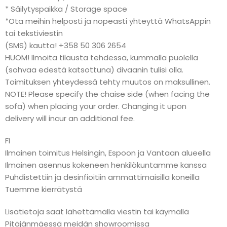
* Säilytyspaikka / Storage space
*Ota meihin helposti ja nopeasti yhteyttä WhatsAppin
tai tekstiviestin
(SMS) kautta! +358 50 306 2654
HUOM! Ilmoita tilausta tehdessä, kummalla puolella
(sohvaa edestä katsottuna) divaanin tulisi olla.
Toimituksen yhteydessä tehty muutos on maksullinen.
NOTE! Please specify the chaise side (when facing the
sofa) when placing your order. Changing it upon
delivery will incur an additional fee.
FI
Ilmainen toimitus Helsingin, Espoon ja Vantaan alueella
Ilmainen asennus kokeneen henkilökuntamme kanssa
Puhdistettiin ja desinfioitiin ammattimaisilla koneilla
Tuemme kierrätystä
Lisätietoja saat lähettämällä viestin tai käymällä
Pitäjänmäessä meidän showroomissa