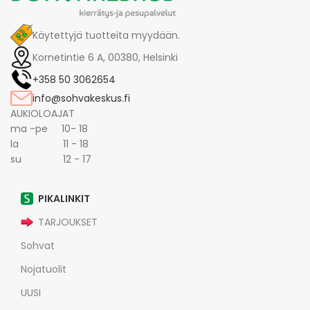
Käytettyjä tuotteita myydään.
Kornetintie 6 A, 00380, Helsinki
+358 50 3062654
info@sohvakeskus.fi
AUKIOLOAJAT
ma -pe 10- 18
la 11 - 18
su 12 - 17
PIKALINKIT
TARJOUKSET
Sohvat
Nojatuolit
UUSI