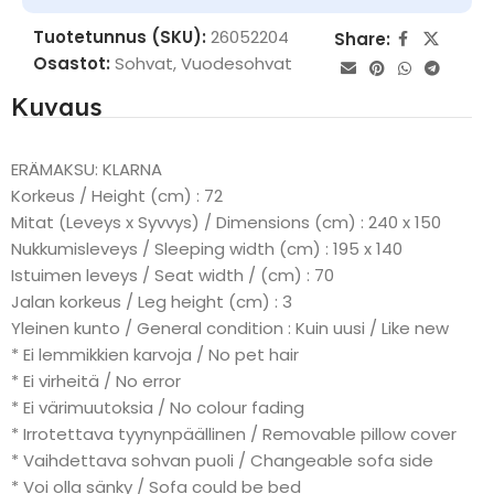
Tuotetunnus (SKU):
26052204
Share:
Osastot:
Sohvat
,
Vuodesohvat
Kuvaus
ERÄMAKSU: KLARNA
Korkeus / Height (cm) : 72
Mitat (Leveys x Syvvys) / Dimensions (cm) : 240 x 150
Nukkumisleveys / Sleeping width (cm) : 195 x 140
Istuimen leveys / Seat width / (cm) : 70
Jalan korkeus / Leg height (cm) : 3
Yleinen kunto / General condition : Kuin uusi / Like new
* Ei lemmikkien karvoja / No pet hair
* Ei virheitä / No error
* Ei värimuutoksia / No colour fading
* Irrotettava tyynynpäällinen / Removable pillow cover
* Vaihdettava sohvan puoli / Changeable sofa side
* Voi olla sänky / Sofa could be bed