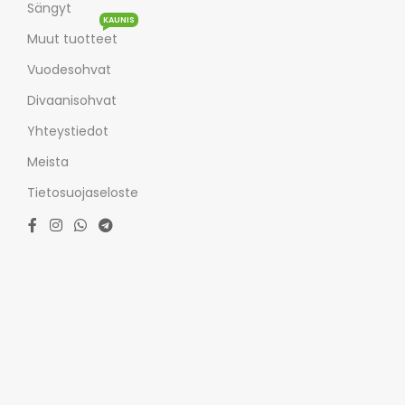
Sängyt
KAUNIS
Muut tuotteet
Vuodesohvat
Divaanisohvat
Yhteystiedot
Meista
Tietosuojaseloste