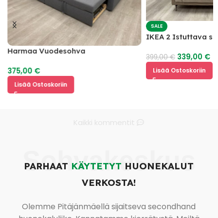
SALE
IKEA 2 Istuttava s
Harmaa Vuodesohva
339,00
€
399,00
€
375,00
€
Lisää Ostoskoriin
Lisää Ostoskoriin
Kaikki kommentit
Sohvakeskus
PARHAAT
KÄYTETYT
HUONEKALUT
VERKOSTA!
Olemme Pitäjänmäellä sijaitseva secondhand