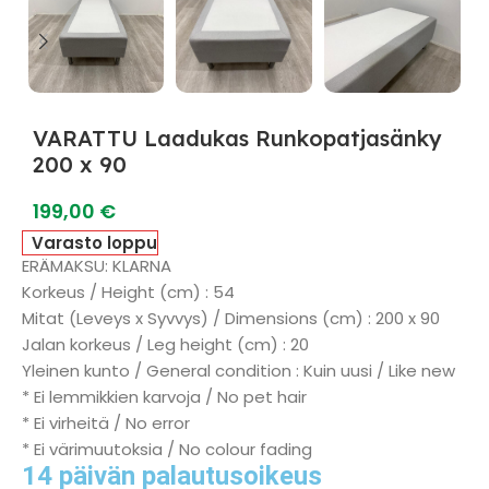
VARATTU Laadukas Runkopatjasänky
200 x 90
199,00
€
Varasto loppu
ERÄMAKSU: KLARNA
Korkeus / Height (cm) : 54
Mitat (Leveys x Syvvys) / Dimensions (cm) : 200 x 90
Jalan korkeus / Leg height (cm) : 20
Yleinen kunto / General condition : Kuin uusi / Like new
* Ei lemmikkien karvoja / No pet hair
* Ei virheitä / No error
* Ei värimuutoksia / No colour fading
14 päivän palautusoikeus