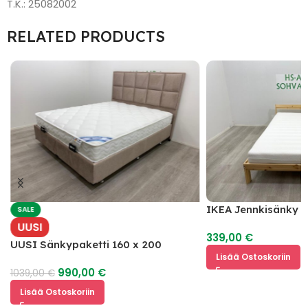
T.K.: 25082002
RELATED PRODUCTS
IKEA Jennkisänky 2
SALE
UUSI
339,00
€
UUSI Sänkypaketti 160 x 200
Lisää Ostoskoriin
990,00
€
1039,00
€
Lisää Ostoskoriin