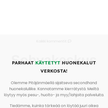
Kaikki kommentit
Sohvakeskus
PARHAAT
KÄYTETYT
HUONEKALUT
VERKOSTA!
Olemme Pitäjänmäellä sijaitseva secondhand
huonekaluliike. Kannatamme kierrätystä. Meiltä
löytyy myös pesu-, huolto- ja myy/lahjoita palveluita.
Tiedämme, kuinka tärkeää on löytää juuri oikea