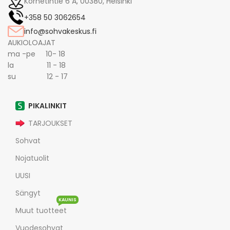
Kornetintie 6 A, 00380, Helsinki
+358 50 3062654
info@sohvakeskus.fi
AUKIOLOAJAT
ma -pe 10- 18
la 11 - 18
su 12 - 17
PIKALINKIT
TARJOUKSET
Sohvat
Nojatuolit
UUSI
Sängyt
KAUNIS
Muut tuotteet
Vuodesohvat