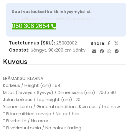
Saat vastaukset kaikkiin kysymyksiisi.
Tarvitsetko apua? Ota yhteyttä WhatsAppilla
050 306 2654
Tuotetunnus (SKU):
25082002
Share:
Osastot:
Sängyt
,
90x200 cm Sänky
Kuvaus
ERÄMAKSU: KLARNA
Korkeus / Height (cm) : 54
Mitat (Leveys x Syvvys) / Dimensions (cm) : 200 x 90
Jalan korkeus / Leg height (cm) : 20
Yleinen kunto / General condition : Kuin uusi / Like new
* Ei lemmikkien karvoja / No pet hair
* Ei virheitä / No error
* Ei värimuutoksia / No colour fading