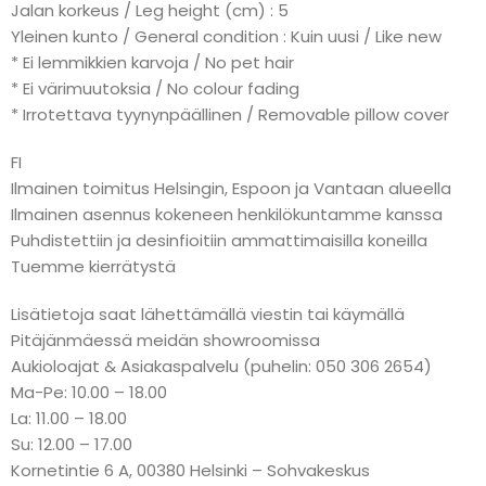
Jalan korkeus / Leg height (cm) : 5
Yleinen kunto / General condition : Kuin uusi / Like new
* Ei lemmikkien karvoja / No pet hair
* Ei värimuutoksia / No colour fading
* Irrotettava tyynynpäällinen / Removable pillow cover
FI
Ilmainen toimitus Helsingin, Espoon ja Vantaan alueella
Ilmainen asennus kokeneen henkilökuntamme kanssa
Puhdistettiin ja desinfioitiin ammattimaisilla koneilla
Tuemme kierrätystä
Lisätietoja saat lähettämällä viestin tai käymällä
Pitäjänmäessä meidän showroomissa
Aukioloajat & Asiakaspalvelu (puhelin: 050 306 2654)
Ma-Pe: 10.00 – 18.00
La: 11.00 – 18.00
Su: 12.00 – 17.00
Kornetintie 6 A, 00380 Helsinki – Sohvakeskus