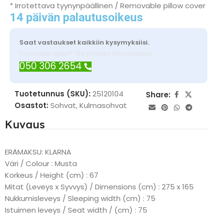
* Irrotettava tyynynpäällinen / Removable pillow cover
14 päivän palautusoikeus
Saat vastaukset kaikkiin kysymyksiisi.
Tarvitsetko apua? Ota yhteyttä WhatsAppilla
050 306 2654
Tuotetunnus (SKU):
25120104
Share:
Osastot:
Sohvat
,
Kulmasohvat
Kuvaus
ERÄMAKSU: KLARNA
Väri / Colour : Musta
Korkeus / Height (cm) : 67
Mitat (Leveys x Syvvys) / Dimensions (cm) : 275 x 165
Nukkumisleveys / Sleeping width (cm) : 75
Istuimen leveys / Seat width / (cm) : 75