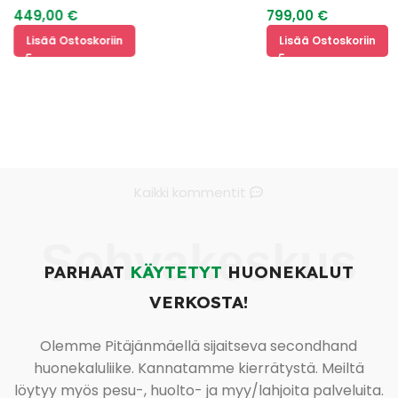
449,00
€
799,00
€
Lisää Ostoskoriin
Lisää Ostoskoriin
Kaikki kommentit
Sohvakeskus
PARHAAT
KÄYTETYT
HUONEKALUT
VERKOSTA!
Olemme Pitäjänmäellä sijaitseva secondhand
huonekaluliike. Kannatamme kierrätystä. Meiltä
löytyy myös pesu-, huolto- ja myy/lahjoita palveluita.