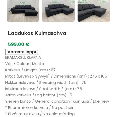
Laadukas Kulmasohva
599,00
€
Varasto loppu
ERÄMAKSU: KLARNA
Väri / Colour : Musta
Korkeus / Height (cm) : 67
Mitat (Leveys x Syvvys) / Dimensions (cm) : 275 x 165
Nukkumisleveys / Sleeping width (cm) : 75
Istuimen leveys / Seat width / (cm) : 75
Jalan korkeus / Leg height (cm) : 5
Yleinen kunto / General condition : Kuin uusi / Like new
* Ei lemmikkien karvoja / No pet hair
* Ei värimuutoksia / No colour fading