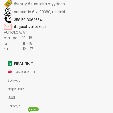
Käytettyjä tuotteita myydään.
Kornetintie 6 A, 00380, Helsinki
+358 50 3062654
info@sohvakeskus.fi
AUKIOLOAJAT
ma -pe 10- 18
la 11 - 18
su 12 - 17
PIKALINKIT
TARJOUKSET
Sohvat
Nojatuolit
UUSI
Sängyt
KAUNIS