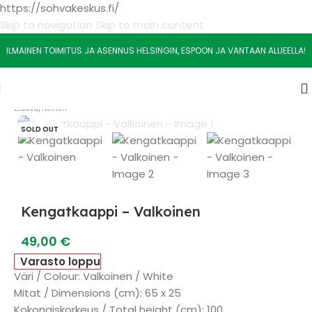
https://sohvakeskus.fi/
Skip to navigation
Skip to main content
ILMAINEN TOIMITUS JA ASENNUS HELSINGIN, ESPOON JA VANTAAN ALUEELLA!
Etusivu
/
Yleinen
SOLD OUT
Kengatkaappi – Valkoinen
49,00
€
Varasto loppu
Väri / Colour: Valkoinen / White
Mitat / Dimensions (cm): 65 x 25
Kokonaiskorkeus / Total height (cm): 100