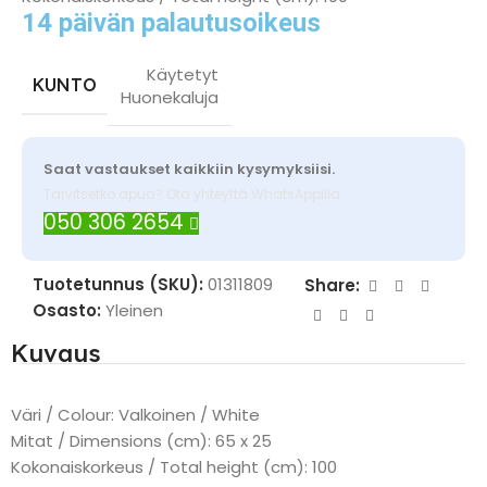
14 päivän palautusoikeus
Käytetyt
KUNTO
Huonekaluja
Saat vastaukset kaikkiin kysymyksiisi.
Tarvitsetko apua? Ota yhteyttä WhatsAppilla
050 306 2654
Tuotetunnus (SKU):
01311809
Share:
Osasto:
Yleinen
Kuvaus
Väri / Colour: Valkoinen / White
Mitat / Dimensions (cm): 65 x 25
Kokonaiskorkeus / Total height (cm): 100