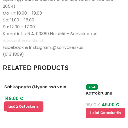
2654)
Mo-Fr: 10.00 – 19.00
Sa: 11.00 – 18.00
Su: 12.00 – 17.00
Kornetintie 6 A, 00380 Helsinki – Sohvakeskus
www.sohvakeskus.fi
Facebook & Instagram @sohvakeskus
(01311809)
RELATED PRODUCTS
Sähköpöytä (Myynnissä vain
SALE
sähköpöytä)
Kattokruunu
149,00
€
49,00
€
99,00
€
Lisää Ostoskoriin
Lisää Ostoskoriin