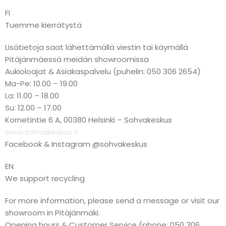
FI
Tuemme kierrätystä
Lisätietoja saat lähettämällä viestin tai käymällä
Pitäjänmäessä meidän showroomissa
Aukioloajat & Asiakaspalvelu (puhelin: 050 306 2654)
Ma-Pe: 10.00 – 19.00
La: 11.00 – 18.00
Su: 12.00 – 17.00
Kornetintie 6 A, 00380 Helsinki – Sohvakeskus
www.sohvakeskus.fi
Facebook & Instagram @sohvakeskus
EN
We support recycling
For more information, please send a message or visit our
showroom in Pitäjänmäki.
Opening hours & Customer Service (phone: 050 306