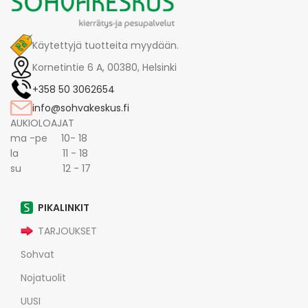
Käytettyjä tuotteita myydään.
Kornetintie 6 A, 00380, Helsinki
+358 50 3062654
info@sohvakeskus.fi
AUKIOLOAJAT
ma -pe 10- 18
la 11 - 18
su 12 - 17
PIKALINKIT
TARJOUKSET
Sohvat
Nojatuolit
UUSI