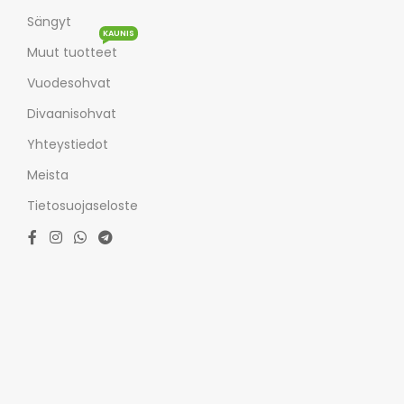
Sängyt
KAUNIS
Muut tuotteet
Vuodesohvat
Divaanisohvat
Yhteystiedot
Meista
Tietosuojaseloste