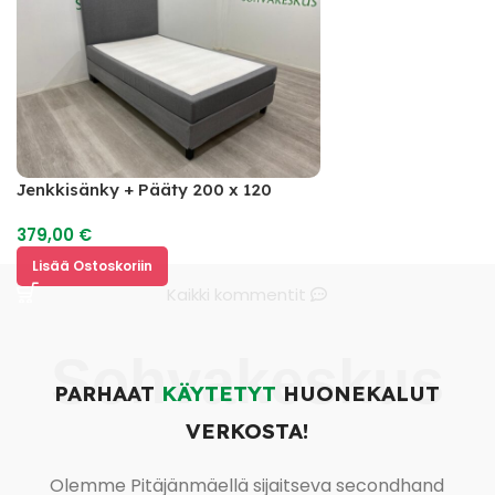
Jenkkisänky + Pääty 200 x 120
379,00
€
Lisää Ostoskoriin
Kaikki kommentit
Sohvakeskus
PARHAAT
KÄYTETYT
HUONEKALUT
VERKOSTA!
Olemme Pitäjänmäellä sijaitseva secondhand