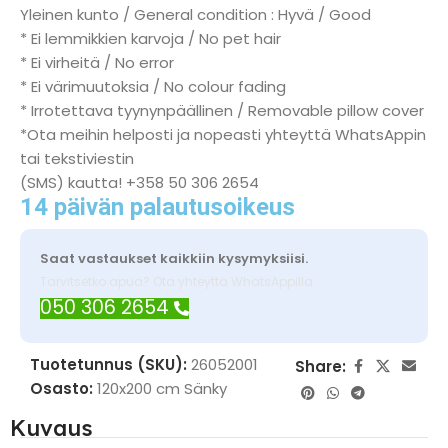
Yleinen kunto / General condition : Hyvä / Good
* Ei lemmikkien karvoja / No pet hair
* Ei virheitä / No error
* Ei värimuutoksia / No colour fading
* Irrotettava tyynynpäällinen / Removable pillow cover
*Ota meihin helposti ja nopeasti yhteyttä WhatsAppin
tai tekstiviestin
(SMS) kautta! +358 50 306 2654
14 päivän palautusoikeus
Saat vastaukset kaikkiin kysymyksiisi.
Tarvitsetko apua? Ota yhteyttä WhatsAppilla
050 306 2654
Tuotetunnus (SKU):
26052001
Share:
Osasto:
120x200 cm Sänky
Kuvaus