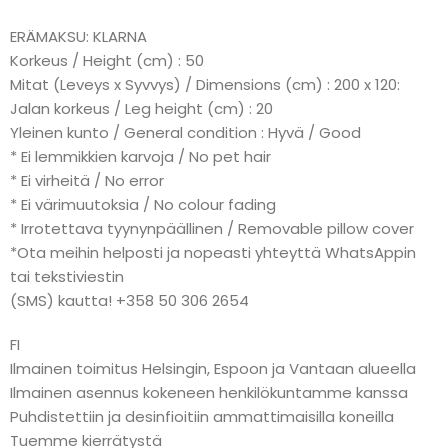
ERÄMAKSU: KLARNA
Korkeus / Height (cm) : 50
Mitat (Leveys x Syvvys) / Dimensions (cm) : 200 x 120:
Jalan korkeus / Leg height (cm) : 20
Yleinen kunto / General condition : Hyvä / Good
* Ei lemmikkien karvoja / No pet hair
* Ei virheitä / No error
* Ei värimuutoksia / No colour fading
* Irrotettava tyynynpäällinen / Removable pillow cover
*Ota meihin helposti ja nopeasti yhteyttä WhatsAppin
tai tekstiviestin
(SMS) kautta! +358 50 306 2654
FI
Ilmainen toimitus Helsingin, Espoon ja Vantaan alueella
Ilmainen asennus kokeneen henkilökuntamme kanssa
Puhdistettiin ja desinfioitiin ammattimaisilla koneilla
Tuemme kierrätystä