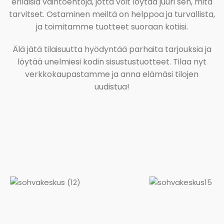
erilaisia vaihtoehtoja, jotta voit löytää juuri sen, mitä
tarvitset. Ostaminen meiltä on helppoa ja turvallista,
ja toimitamme tuotteet suoraan kotiisi.
Älä jätä tilaisuutta hyödyntää parhaita tarjouksia ja
löytää unelmiesi kodin sisustustuotteet. Tilaa nyt
verkkokaupastamme ja anna elämäsi tilojen
uudistua!