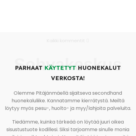
Kaikki kommentit
Sohvakeskus
PARHAAT
KÄYTETYT
HUONEKALUT
VERKOSTA!
Olemme Pitäjänmäellä sijaitseva secondhand
huonekaluliike. Kannatamme kierrätystä. Meiltä
löytyy myös pesu-, huolto- ja myy/lahjoita palveluita.
Tiedämme, kuinka tärkeää on löytää juuri oikea
sisustustuote kodillesi. Siksi tarjoamme sinulle monia