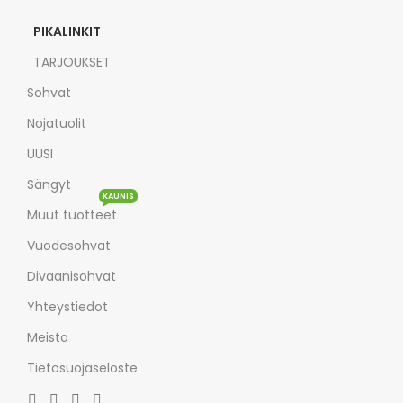
PIKALINKIT
TARJOUKSET
Sohvat
Nojatuolit
UUSI
Sängyt
KAUNIS
Muut tuotteet
Vuodesohvat
Divaanisohvat
Yhteystiedot
Meista
Tietosuojaseloste