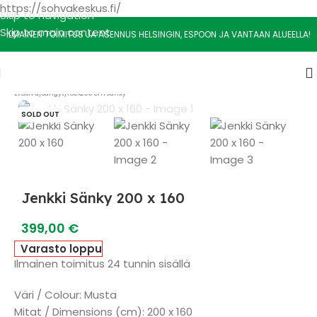
https://sohvakeskus.fi/
Skip to navigation
Skip to main content
ILMAINEN TOIMITUS JA ASENNUS HELSINGIN, ESPOON JA VANTAAN ALUEELLA!
Etusivu
/
Sängyt
/
160x200 cm Sänky
SOLD OUT
Jenkki Sänky 200 x 160
399,00
€
Varasto loppu
Ilmainen toimitus 24 tunnin sisällä
Väri / Colour: Musta
Mitat / Dimensions (cm): 200 x 160