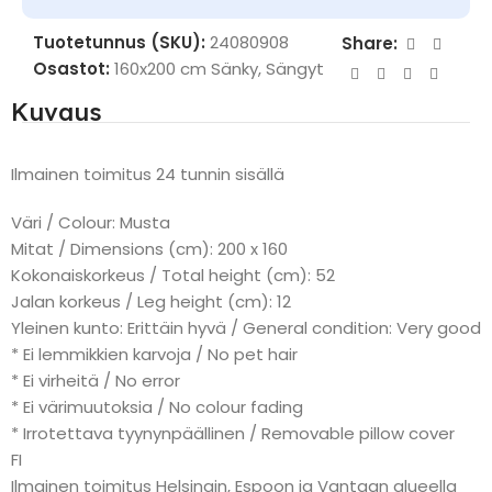
Tuotetunnus (SKU):
24080908
Share:
Osastot:
160x200 cm Sänky
,
Sängyt
Kuvaus
Ilmainen toimitus 24 tunnin sisällä
Väri / Colour: Musta
Mitat / Dimensions (cm): 200 x 160
Kokonaiskorkeus / Total height (cm): 52
Jalan korkeus / Leg height (cm): 12
Yleinen kunto: Erittäin hyvä / General condition: Very good
* Ei lemmikkien karvoja / No pet hair
* Ei virheitä / No error
* Ei värimuutoksia / No colour fading
* Irrotettava tyynynpäällinen / Removable pillow cover
FI
Ilmainen toimitus Helsingin, Espoon ja Vantaan alueella