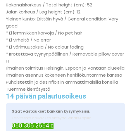
Kokonaiskorkeus / Total height (cm): 52
Jalan korkeus / Leg height (cm): 12
Yleinen kunto: Erittäin hyvä / General condition: Very
good
* Ei lemmikkien karvoja / No pet hair
* Ei virheitä / No error
* Ei värimuutoksia / No colour fading
* Irrotettava tyynynpäällinen / Removable pillow cover
FI
Ilmainen toimitus Helsingin, Espoon ja Vantaan alueella
Ilmainen asennus kokeneen henkilökuntamme kanssa
Puhdistettiin ja desinfioitiin ammattimaisilla koneilla
Tuemme kierrätystä
14 päivän palautusoikeus
Saat vastaukset kaikkiin kysymyksiisi.
Tarvitsetko apua? Ota yhteyttä WhatsAppilla
050 306 2654