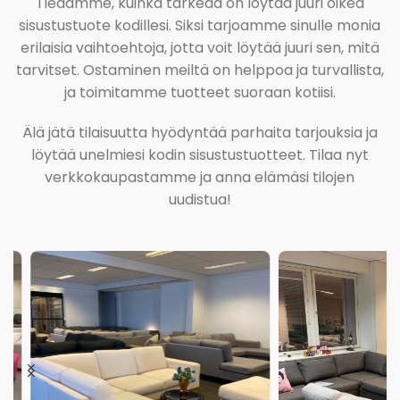
Tiedämme, kuinka tärkeää on löytää juuri oikea
sisustustuote kodillesi. Siksi tarjoamme sinulle monia
erilaisia vaihtoehtoja, jotta voit löytää juuri sen, mitä
tarvitset. Ostaminen meiltä on helppoa ja turvallista,
ja toimitamme tuotteet suoraan kotiisi.
Älä jätä tilaisuutta hyödyntää parhaita tarjouksia ja
löytää unelmiesi kodin sisustustuotteet. Tilaa nyt
verkkokaupastamme ja anna elämäsi tilojen
uudistua!