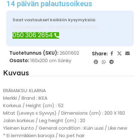
14 päivän palautusoikeus
Saat vastaukset kaikkiin kysymyksiisi.
Tarvitsetko apua? Ota yhteyttä WhatsAppilla
050 306 2654
Tuotetunnus (SKU):
26011602
Share:
Osasto:
160x200 cm Sänky
Kuvaus
ERÄMAKSU: KLARNA
Merkki / Brand : IKEA
Korkeus / Height (cm) : 52
Mitat (Leveys x Syvvys) / Dimensions (cm) : 200 X 160
Jalan korkeus / Leg height (cm) : 20
Yleinen kunto / General condition : Kuin uusi / Like new
* Ei lemmikkien karvoja / No pet hair