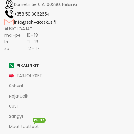
Kornetintie 6 A, 00380, Helsinki
+358 50 3062654
info@sohvakeskus.fi
AUKIOLOAJAT
ma -pe 10- 18
la 11 - 18
su 12 - 17
PIKALINKIT
TARJOUKSET
Sohvat
Nojatuolit
UUSI
Sängyt
KAUNIS
Muut tuotteet