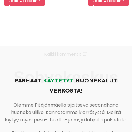
Lisää Ostoskoriin
Lisää Ostoskoriin
Kaikki kommentit
Sohvakeskus
PARHAAT
KÄYTETYT
HUONEKALUT
VERKOSTA!
Olemme Pitäjänmäellä sijaitseva secondhand
huonekaluliike. Kannatamme kierrätystä. Meiltä
löytyy myös pesu-, huolto- ja myy/lahjoita palveluita.