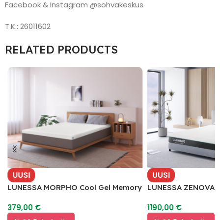
Facebook & Instagram @sohvakeskus
T.K.: 26011602
RELATED PRODUCTS
UUSI
UUSI
LUNESSA MORPHO Cool Gel Memory
LUNESSA ZENOVA Pa
Foam Petauspatja
Memory Foam
379,00
€
1190,00
€