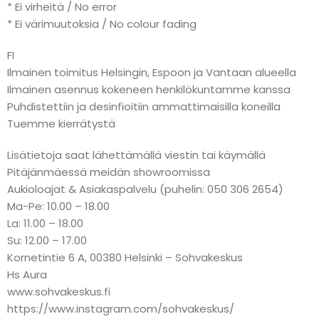
* Ei virheitä / No error
* Ei värimuutoksia / No colour fading
FI
Ilmainen toimitus Helsingin, Espoon ja Vantaan alueella
Ilmainen asennus kokeneen henkilökuntamme kanssa
Puhdistettiin ja desinfioitiin ammattimaisilla koneilla
Tuemme kierrätystä
Lisätietoja saat lähettämällä viestin tai käymällä
Pitäjänmäessä meidän showroomissa
Aukioloajat & Asiakaspalvelu (puhelin: 050 306 2654)
Ma-Pe: 10.00 – 18.00
La: 11.00 – 18.00
Su: 12.00 – 17.00
Kornetintie 6 A, 00380 Helsinki – Sohvakeskus
Hs Aura
www.sohvakeskus.fi
https://www.instagram.com/sohvakeskus/