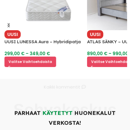
UUSI
UUSI
UUSI LUNESSA Aura – Hybridipatja
ATLAS SÄNKY – UU
y
299,00
€
–
349,00
€
890,00
€
–
990,00
Valitse Vaihtoehdoista
Valitse Vaihtoehdoi
Kaikki kommentit
Sohvakeskus
PARHAAT
KÄYTETYT
HUONEKALUT
VERKOSTA!