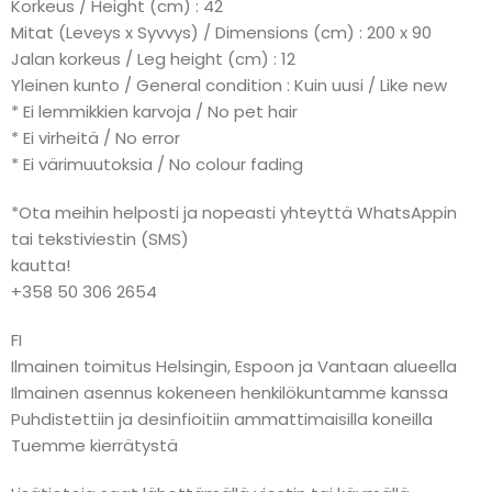
Korkeus / Height (cm) : 42
Mitat (Leveys x Syvvys) / Dimensions (cm) : 200 x 90
Jalan korkeus / Leg height (cm) : 12
Yleinen kunto / General condition : Kuin uusi / Like new
* Ei lemmikkien karvoja / No pet hair
* Ei virheitä / No error
* Ei värimuutoksia / No colour fading
*Ota meihin helposti ja nopeasti yhteyttä WhatsAppin
tai tekstiviestin (SMS)
kautta!
+358 50 306 2654
FI
Ilmainen toimitus Helsingin, Espoon ja Vantaan alueella
Ilmainen asennus kokeneen henkilökuntamme kanssa
Puhdistettiin ja desinfioitiin ammattimaisilla koneilla
Tuemme kierrätystä