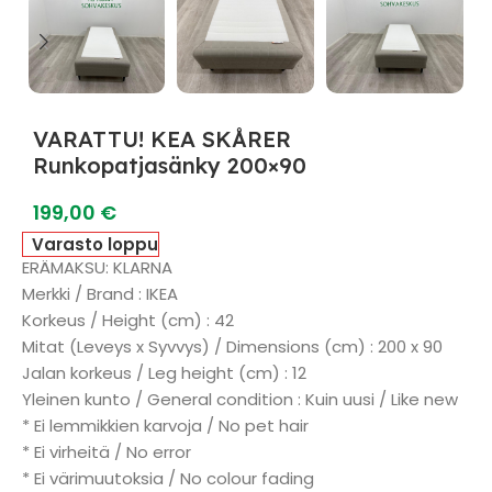
VARATTU! KEA SKÅRER
Runkopatjasänky 200×90
199,00
€
Varasto loppu
ERÄMAKSU: KLARNA
Merkki / Brand : IKEA
Korkeus / Height (cm) : 42
Mitat (Leveys x Syvvys) / Dimensions (cm) : 200 x 90
Jalan korkeus / Leg height (cm) : 12
Yleinen kunto / General condition : Kuin uusi / Like new
* Ei lemmikkien karvoja / No pet hair
* Ei virheitä / No error
* Ei värimuutoksia / No colour fading