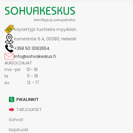
Käytettyjä tuotteita myydään.
Kornetintie 6 A, 00380, Helsinki
+358 50 3062654
info@sohvakeskus.fi
AUKIOLOAJAT
ma -pe 10- 18
la 11 - 18
su 12 - 17
PIKALINKIT
TARJOUKSET
Sohvat
Nojatuolit