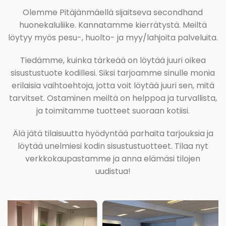
Olemme Pitäjänmäellä sijaitseva secondhand
huonekaluliike. Kannatamme kierrätystä. Meiltä
löytyy myös pesu-, huolto- ja myy/lahjoita palveluita.
Tiedämme, kuinka tärkeää on löytää juuri oikea
sisustustuote kodillesi. Siksi tarjoamme sinulle monia
erilaisia vaihtoehtoja, jotta voit löytää juuri sen, mitä
tarvitset. Ostaminen meiltä on helppoa ja turvallista,
ja toimitamme tuotteet suoraan kotiisi.
Älä jätä tilaisuutta hyödyntää parhaita tarjouksia ja
löytää unelmiesi kodin sisustustuotteet. Tilaa nyt
verkkokaupastamme ja anna elämäsi tilojen
uudistua!