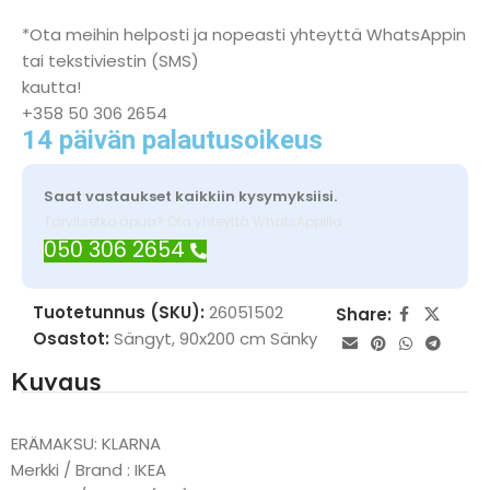
*Ota meihin helposti ja nopeasti yhteyttä WhatsAppin
tai tekstiviestin (SMS)
kautta!
+358 50 306 2654
14 päivän palautusoikeus
Saat vastaukset kaikkiin kysymyksiisi.
Tarvitsetko apua? Ota yhteyttä WhatsAppilla
050 306 2654
Tuotetunnus (SKU):
26051502
Share:
Osastot:
Sängyt
,
90x200 cm Sänky
Kuvaus
ERÄMAKSU: KLARNA
Merkki / Brand : IKEA