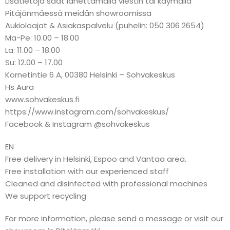
Lisätietoja saat lähettämällä viestin tai käymällä
Pitäjänmäessä meidän showroomissa
Aukioloajat & Asiakaspalvelu (puhelin: 050 306 2654)
Ma-Pe: 10.00 – 18.00
La: 11.00 – 18.00
Su: 12.00 – 17.00
Kornetintie 6 A, 00380 Helsinki – Sohvakeskus
Hs Aura
www.sohvakeskus.fi
https://www.instagram.com/sohvakeskus/
Facebook & Instagram @sohvakeskus
EN
Free delivery in Helsinki, Espoo and Vantaa area.
Free installation with our experienced staff
Cleaned and disinfected with professional machines
We support recycling
For more information, please send a message or visit our