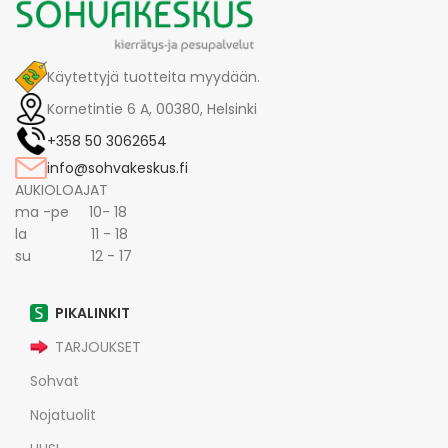
Käytettyjä tuotteita myydään.
Kornetintie 6 A, 00380, Helsinki
+358 50 3062654
info@sohvakeskus.fi
AUKIOLOAJAT
ma -pe 10- 18
la 11 - 18
su 12 - 17
PIKALINKIT
TARJOUKSET
Sohvat
Nojatuolit