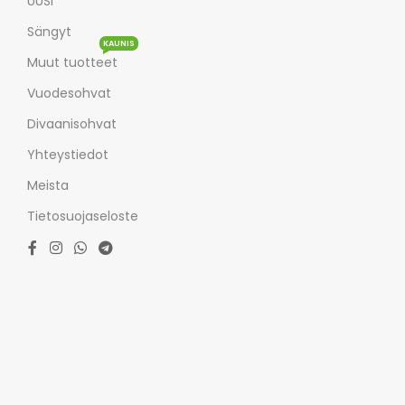
UUSI
Sängyt
KAUNIS
Muut tuotteet
Vuodesohvat
Divaanisohvat
Yhteystiedot
Meista
Tietosuojaseloste