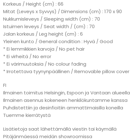
Korkeus / Height (cm) : 66
Mitat (Leveys x Syvvys) / Dimensions (cm) : 170 x 90
Nukkumisleveys / Sleeping width (cm) : 70
Istuimen leveys / Seat width / (cm) : 70
Jalan korkeus / Leg height (cm) : 6
Yleinen kunto / General condition : Hyvä / Good
* Ei lemmikkien karvoja / No pet hair
* Ei virheitä / No error
* Ei värimuutoksia / No colour fading
* Irrotettava tyynynpäällinen / Removable pillow cover
FI
Ilmainen toimitus Helsingin, Espoon ja Vantaan alueella
Ilmainen asennus kokeneen henkilökuntamme kanssa
Puhdistettiin ja desinfioitiin ammattimaisilla koneilla
Tuemme kierrätystä
Lisätietoja saat lähettämällä viestin tai käymällä
Pitäjänmäessä meidän showroomissa