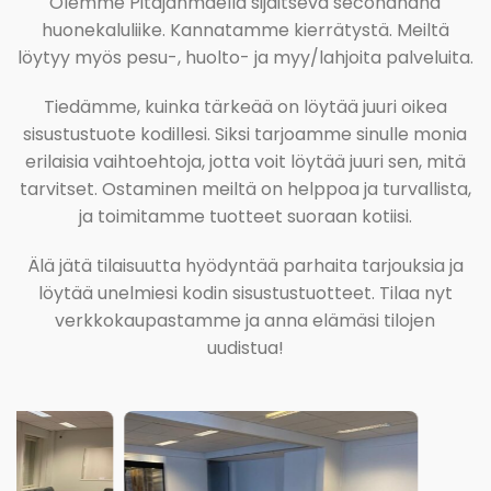
Olemme Pitäjänmäellä sijaitseva secondhand
huonekaluliike. Kannatamme kierrätystä. Meiltä
löytyy myös pesu-, huolto- ja myy/lahjoita palveluita.
Tiedämme, kuinka tärkeää on löytää juuri oikea
sisustustuote kodillesi. Siksi tarjoamme sinulle monia
erilaisia vaihtoehtoja, jotta voit löytää juuri sen, mitä
tarvitset. Ostaminen meiltä on helppoa ja turvallista,
ja toimitamme tuotteet suoraan kotiisi.
Älä jätä tilaisuutta hyödyntää parhaita tarjouksia ja
löytää unelmiesi kodin sisustustuotteet. Tilaa nyt
verkkokaupastamme ja anna elämäsi tilojen
uudistua!