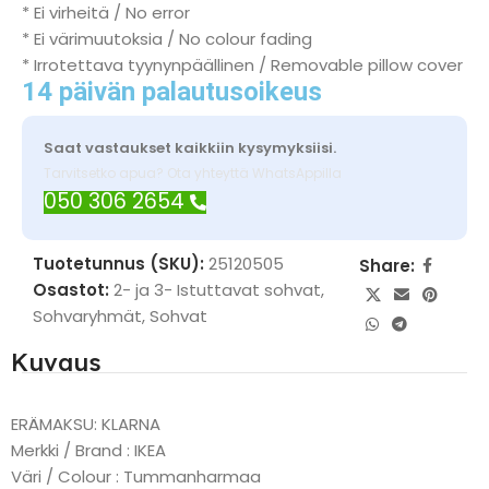
* Ei virheitä / No error
* Ei värimuutoksia / No colour fading
* Irrotettava tyynynpäällinen / Removable pillow cover
14 päivän palautusoikeus
Saat vastaukset kaikkiin kysymyksiisi.
Tarvitsetko apua? Ota yhteyttä WhatsAppilla
050 306 2654
Tuotetunnus (SKU):
25120505
Share:
Osastot:
2- ja 3- Istuttavat sohvat
,
Sohvaryhmät
,
Sohvat
Kuvaus
ERÄMAKSU: KLARNA
Merkki / Brand : IKEA
Väri / Colour : Tummanharmaa