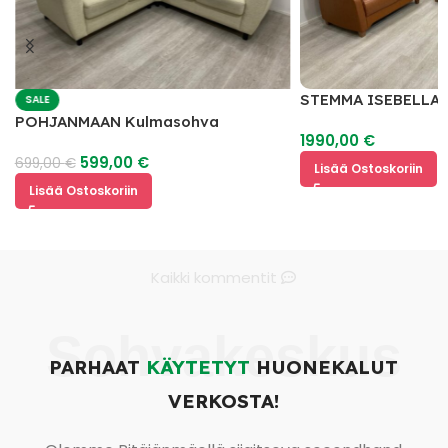
STEMMA ISEBELLA 
SALE
2
POHJANMAAN Kulmasohva
1990,00
€
599,00
€
699,00
€
Lisää Ostoskoriin
Lisää Ostoskoriin
Kaikki kommentit
Sohvakeskus
PARHAAT
KÄYTETYT
HUONEKALUT
VERKOSTA!