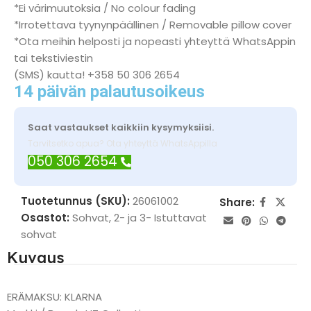
*Ei värimuutoksia / No colour fading
*Irrotettava tyynynpäällinen / Removable pillow cover
*Ota meihin helposti ja nopeasti yhteyttä WhatsAppin
tai tekstiviestin
(SMS) kautta! +358 50 306 2654
14 päivän palautusoikeus
Saat vastaukset kaikkiin kysymyksiisi.
Tarvitsetko apua? Ota yhteyttä WhatsAppilla
050 306 2654
Tuotetunnus (SKU):
26061002
Share:
Osastot:
Sohvat
,
2- ja 3- Istuttavat
sohvat
Kuvaus
ERÄMAKSU: KLARNA