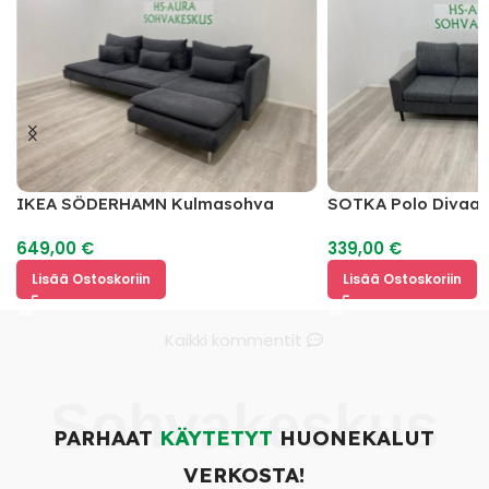
IKEA SÖDERHAMN Kulmasohva
SOTKA Polo Divaan
649,00
€
339,00
€
Lisää Ostoskoriin
Lisää Ostoskoriin
Kaikki kommentit
Sohvakeskus
PARHAAT
KÄYTETYT
HUONEKALUT
VERKOSTA!