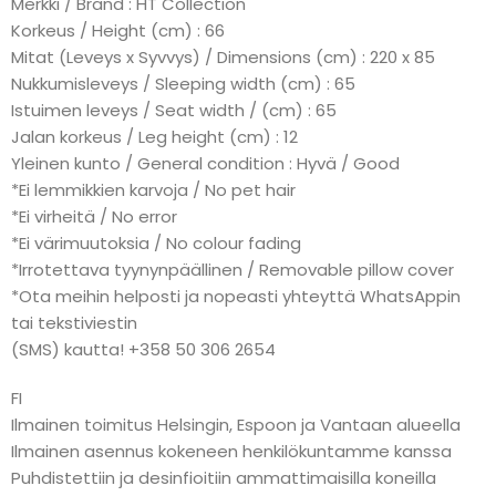
Merkki / Brand : HT Collection
Korkeus / Height (cm) : 66
Mitat (Leveys x Syvvys) / Dimensions (cm) : 220 x 85
Nukkumisleveys / Sleeping width (cm) : 65
Istuimen leveys / Seat width / (cm) : 65
Jalan korkeus / Leg height (cm) : 12
Yleinen kunto / General condition : Hyvä / Good
*Ei lemmikkien karvoja / No pet hair
*Ei virheitä / No error
*Ei värimuutoksia / No colour fading
*Irrotettava tyynynpäällinen / Removable pillow cover
*Ota meihin helposti ja nopeasti yhteyttä WhatsAppin
tai tekstiviestin
(SMS) kautta! +358 50 306 2654
FI
Ilmainen toimitus Helsingin, Espoon ja Vantaan alueella
Ilmainen asennus kokeneen henkilökuntamme kanssa
Puhdistettiin ja desinfioitiin ammattimaisilla koneilla