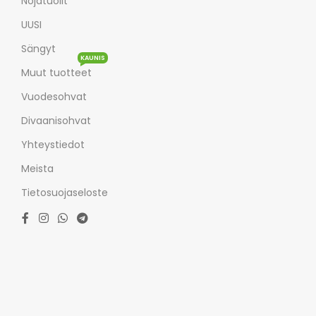
Nojatuolit
UUSI
Sängyt
KAUNIS
Muut tuotteet
Vuodesohvat
Divaanisohvat
Yhteystiedot
Meista
Tietosuojaseloste