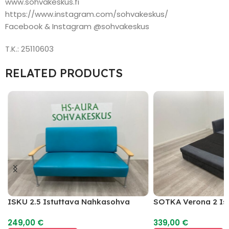
www.sohvakeskus.fi
https://www.instagram.com/sohvakeskus/
Facebook & Instagram @sohvakeskus
T.K.: 25110603
RELATED PRODUCTS
ISKU 2.5 Istuttava Nahkasohva
SOTKA Verona 2 Is
Vuodesohva
249,00
€
339,00
€