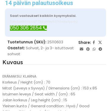
14 päivän palautusoikeus
Saat vastaukset kaikkiin kysymyksiisi.
Tarvitsetko apua? Ota yhteyttä WhatsAppilla
050 306 2654
Tuotetunnus (SKU):
25110603
Share:
Osastot:
Sohvat
,
2- ja 3- Istuttavat
sohvat
Kuvaus
ERÄMAKSU: KLARNA
Korkeus / Height (cm) : 70
Mitat (Leveys x Syvvys) / Dimensions (cm) : 153 x 85
Istuimen leveys / Seat width / (cm) : 65
Jalan korkeus / Leg height (cm) : 15
Yleinen kunto / General condition : Hyvä / Good