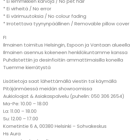
* Ei lemmikkien karvoja / No pet hair
* Ei virheitä / No error
* Ei värimuutoksia / No colour fading
* Irrotettava tyynynpäällinen / Removable pillow cover
FI
Ilmainen toimitus Helsingin, Espoon ja Vantaan alueella
Ilmainen asennus kokeneen henkilökuntamme kanssa
Puhdistettiin ja desinfioitiin ammattimaisilla koneilla
Tuemme kierrätystä
Lisätietoja saat lähettämällä viestin tai käymällä
Pitäjänmäessä meidän showroomissa
Aukioloajat & Asiakaspalvelu (puhelin: 050 306 2654)
Ma-Pe: 10.00 – 18.00
La: 11.00 – 18.00
Su: 12.00 – 17.00
Kornetintie 6 A, 00380 Helsinki – Sohvakeskus
Hs Aura