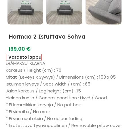
Harmaa 2 Istuttava Sohva
199,00
€
Varasto loppu
ERÄMAKSU: KLARNA
Korkeus / Height (cm) : 70
Mitat (Leveys x Syvvys) / Dimensions (cm) : 153 x 85
Istuimen leveys / Seat width / (cm) : 65
Jalan korkeus / Leg height (cm) : 15
Yleinen kunto / General condition : Hyvä / Good
* Ei lemmikkien karvoja / No pet hair
* Ei virheitä / No error
* Ei värimuutoksia / No colour fading
* Irrotettava tyynynpäällinen / Removable pillow cover