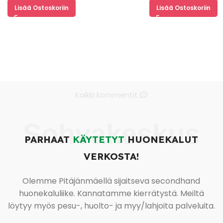
Lisää Ostoskoriin
Lisää Ostoskoriin
Kaikki kommentit
Sohvakeskus
PARHAAT
KÄYTETYT
HUONEKALUT
VERKOSTA!
Olemme Pitäjänmäellä sijaitseva secondhand
huonekaluliike. Kannatamme kierrätystä. Meiltä
löytyy myös pesu-, huolto- ja myy/lahjoita palveluita.