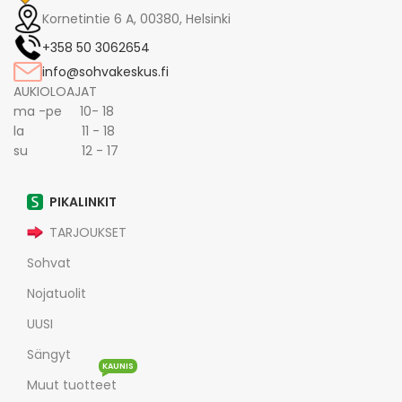
Kornetintie 6 A, 00380, Helsinki
+358 50 3062654
info@sohvakeskus.fi
AUKIOLOAJAT
ma -pe 10- 18
la 11 - 18
su 12 - 17
PIKALINKIT
TARJOUKSET
Sohvat
Nojatuolit
UUSI
Sängyt
KAUNIS
Muut tuotteet