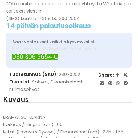
*Ota meihin helposti ja nopeasti yhteyttä WhatsAppin
tai tekstiviestin
(SMS) kautta! +358 50 306 2654
14 päivän palautusoikeus
Saat vastaukset kaikkiin kysymyksiisi.
Tarvitsetko apua? Ota yhteyttä WhatsAppilla
050 306 2654
Tuotetunnus (SKU):
26070202
Share:
Osastot:
Sohvat
,
Divaanisohvat
,
Kulmasohvat
Kuvaus
ERÄMAKSU: KLARNA
Korkeus / Height (cm) : 66
Mitat (Leveys x Syvvys) / Dimensions (cm) : 275 x 155