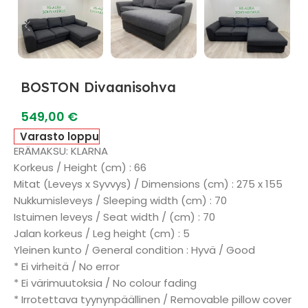
BOSTON Divaanisohva
549,00
€
Varasto loppu
ERÄMAKSU: KLARNA
Korkeus / Height (cm) : 66
Mitat (Leveys x Syvvys) / Dimensions (cm) : 275 x 155
Nukkumisleveys / Sleeping width (cm) : 70
Istuimen leveys / Seat width / (cm) : 70
Jalan korkeus / Leg height (cm) : 5
Yleinen kunto / General condition : Hyvä / Good
* Ei virheitä / No error
* Ei värimuutoksia / No colour fading
* Irrotettava tyynynpäällinen / Removable pillow cover