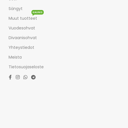
Sängyt
KAUNIS
Muut tuotteet
Vuodesohvat
Divaanisohvat
Yhteystiedot
Meista
Tietosuojaseloste