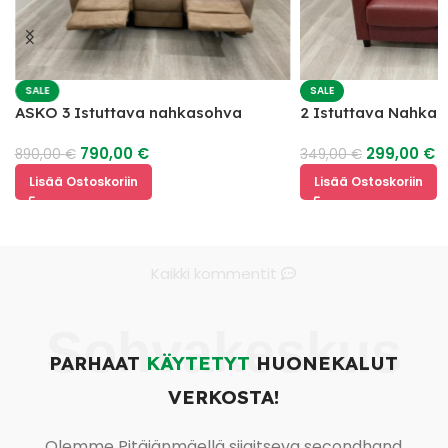
SALE
SALE
ASKO 3 Istuttava nahkasohva
2 Istuttava Nahka
mekanismilla
790,00
€
299,00
€
890,00
€
349,00
€
Lisää Ostoskoriin
Lisää Ostoskoriin
Kaikki kommentit
Sohvakeskus
PARHAAT
KÄYTETYT
HUONEKALUT
VERKOSTA!
Olemme Pitäjänmäellä sijaitseva secondhand