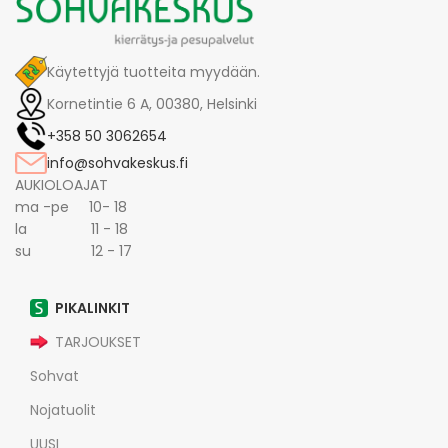
Käytettyjä tuotteita myydään.
Kornetintie 6 A, 00380, Helsinki
+358 50 3062654
info@sohvakeskus.fi
AUKIOLOAJAT
ma -pe 10- 18
la 11 - 18
su 12 - 17
PIKALINKIT
TARJOUKSET
Sohvat
Nojatuolit
UUSI