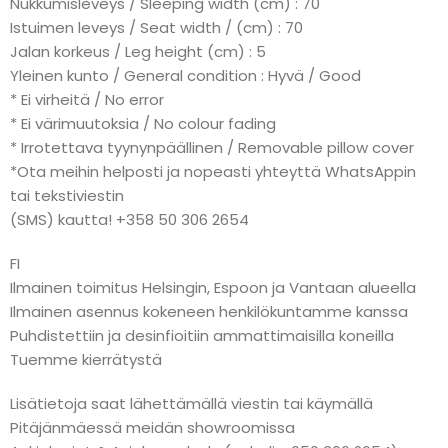
Nukkumisleveys / Sleeping width (cm) : 70
Istuimen leveys / Seat width / (cm) : 70
Jalan korkeus / Leg height (cm) : 5
Yleinen kunto / General condition : Hyvä / Good
* Ei virheitä / No error
* Ei värimuutoksia / No colour fading
* Irrotettava tyynynpäällinen / Removable pillow cover
*Ota meihin helposti ja nopeasti yhteyttä WhatsAppin
tai tekstiviestin
(SMS) kautta! +358 50 306 2654
FI
Ilmainen toimitus Helsingin, Espoon ja Vantaan alueella
Ilmainen asennus kokeneen henkilökuntamme kanssa
Puhdistettiin ja desinfioitiin ammattimaisilla koneilla
Tuemme kierrätystä
Lisätietoja saat lähettämällä viestin tai käymällä
Pitäjänmäessä meidän showroomissa