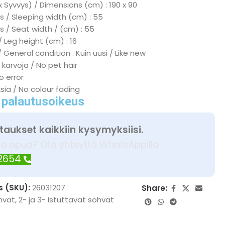
x Syvvys) / Dimensions (cm) : 190 x 90
 / Sleeping width (cm) : 55
s / Seat width / (cm) : 55
/ Leg height (cm) : 16
 General condition : Kuin uusi / Like new
 karvoja / No pet hair
No error
ksia / No colour fading
 palautusoikeus
taukset kaikkiin kysymyksiisi.
ko apua? Ota yhteyttä WhatsAppilla
 2654
s (SKU):
26031207
Share:
hvat
,
2- ja 3- Istuttavat sohvat