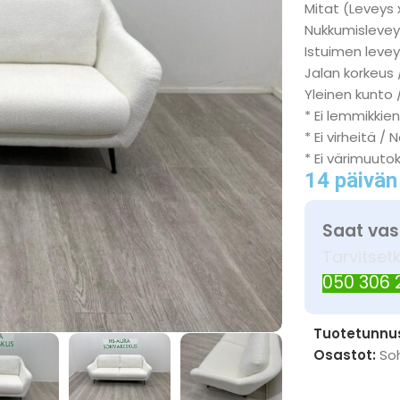
Mitat (Leveys 
Nukkumisleveys
Istuimen levey
Jalan korkeus 
Yleinen kunto /
* Ei lemmikkien
* Ei virheitä / 
* Ei värimuuto
14 päivän
Saat vas
Tarvitset
050 306
Tuotetunnu
Osastot:
So