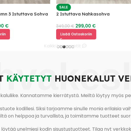
SALE
 Istuttava Sohva
2 Istuttava Nahkasohva
299,00
€
349,00
€
Lisää Ostoskoriin
Kaikki kommentit
hvakes
T
KÄYTETYT
HUONEKALUT VE
uliike. Kannatamme kierrätystä. Meiltä löytyy myös pesu-
ote kodillesi. Siksi tarjoamme sinulle monia erilaisia vaiht
tä on helppoa ja turvallista, ja toimitamme tuotteet suora
ja löytää unelmiesi kodin sisustustuotteet. Tilaa nyt verk