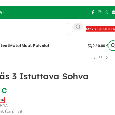
A!
MYY / LAHJOITA
tteet
Matot
Muut Palvelut
0
/
0,00
€
käs 3 Istuttava Sohva
0
€
pu
ARNA
ht (cm) : 78