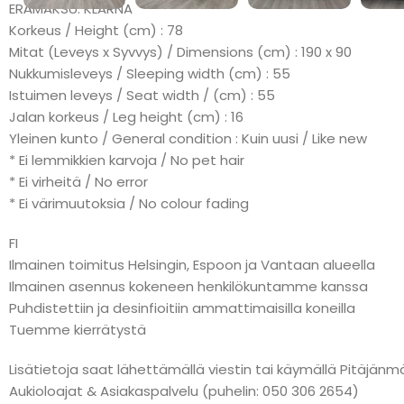
ERÄMAKSU: KLARNA
Korkeus / Height (cm) : 78
Mitat (Leveys x Syvvys) / Dimensions (cm) : 190 x 90
Nukkumisleveys / Sleeping width (cm) : 55
Istuimen leveys / Seat width / (cm) : 55
Jalan korkeus / Leg height (cm) : 16
Yleinen kunto / General condition : Kuin uusi / Like new
* Ei lemmikkien karvoja / No pet hair
* Ei virheitä / No error
* Ei värimuutoksia / No colour fading
FI
Ilmainen toimitus Helsingin, Espoon ja Vantaan alueella
Ilmainen asennus kokeneen henkilökuntamme kanssa
Puhdistettiin ja desinfioitiin ammattimaisilla koneilla
Tuemme kierrätystä
Lisätietoja saat lähettämällä viestin tai käymällä Pitäj
Aukioloajat & Asiakaspalvelu (puhelin: 050 306 2654)