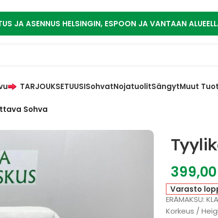
TUS JA ASENNUS HELSINGIN, ESPOON JA VANTAAN ALUEELL
vu
TARJOUKSET
UUSI
Sohvat
Nojatuolit
Sängyt
Muut Tuo
tuttava Sohva
Tyyli
399,0
Varasto lop
ERÄMAKSU: KL
Korkeus / Heig