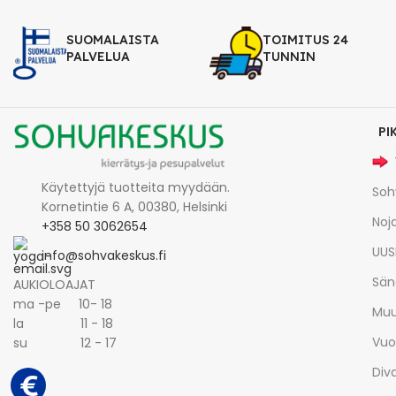
SUOMALAISTA
TOIMITUS 24
PALVELUA
TUNNIN
PI
Käytettyjä tuotteita myydään.
Soh
Kornetintie 6 A, 00380, Helsinki
Noja
+358 50 3062654
UUS
info@sohvakeskus.fi
Sän
AUKIOLOAJAT
ma -pe 10- 18
Muu
la 11 - 18
Vuo
su 12 - 17
Div