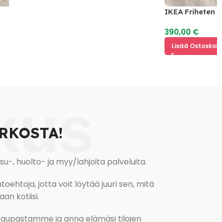
IKEA Friheten Vuo
390,00
€
Lisää Ostoskoriin
kus
RKOSTA!
, huolto- ja myy/lahjoita palveluita.
oehtoja, jotta voit löytää juuri sen, mitä
an kotiisi.
kokaupastamme ja anna elämäsi tilojen