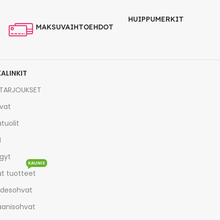
HUIPPUMERKIT
MAKSUVAIHTOEHDOT
KALINKIT
TARJOUKSET
vat
tuolit
I
gyt
KAUNIS
t tuotteet
desohvat
aanisohvat