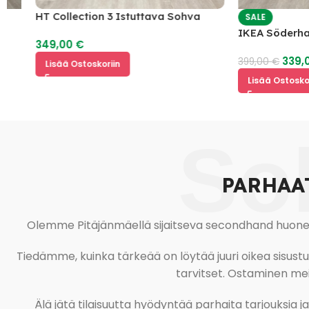
HT Collection 3 Istuttava Sohva
SALE
IKEA Söderhamn 3
349,00
€
339,00
€
399,00
€
Lisää Ostoskoriin
Lisää Ostoskoriin
So
PARHAA
Olemme Pitäjänmäellä sijaitseva secondhand huonekal
Tiedämme, kuinka tärkeää on löytää juuri oikea sisustustu
tarvitset. Ostaminen meil
Älä jätä tilaisuutta hyödyntää parhaita tarjouksia 