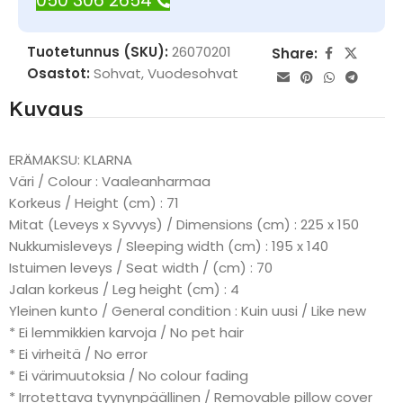
050 306 2654
Tuotetunnus (SKU):
26070201
Share:
Osastot:
Sohvat
,
Vuodesohvat
Kuvaus
ERÄMAKSU: KLARNA
Väri / Colour : Vaaleanharmaa
Korkeus / Height (cm) : 71
Mitat (Leveys x Syvvys) / Dimensions (cm) : 225 x 150
Nukkumisleveys / Sleeping width (cm) : 195 x 140
Istuimen leveys / Seat width / (cm) : 70
Jalan korkeus / Leg height (cm) : 4
Yleinen kunto / General condition : Kuin uusi / Like new
* Ei lemmikkien karvoja / No pet hair
* Ei virheitä / No error
* Ei värimuutoksia / No colour fading
* Irrotettava tyynynpäällinen / Removable pillow cover