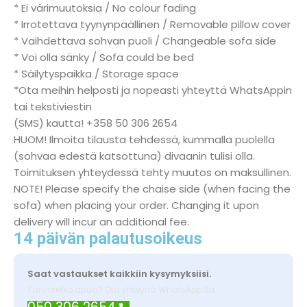
* Ei värimuutoksia / No colour fading
* Irrotettava tyynynpäällinen / Removable pillow cover
* Vaihdettava sohvan puoli / Changeable sofa side
* Voi olla sänky / Sofa could be bed
* Säilytyspaikka / Storage space
*Ota meihin helposti ja nopeasti yhteyttä WhatsAppin
tai tekstiviestin
(SMS) kautta! +358 50 306 2654
HUOM! Ilmoita tilausta tehdessä, kummalla puolella
(sohvaa edestä katsottuna) divaanin tulisi olla.
Toimituksen yhteydessä tehty muutos on maksullinen.
NOTE! Please specify the chaise side (when facing the
sofa) when placing your order. Changing it upon
delivery will incur an additional fee.
14 päivän palautusoikeus
Saat vastaukset kaikkiin kysymyksiisi.
Tarvitsetko apua? Ota yhteyttä WhatsAppilla