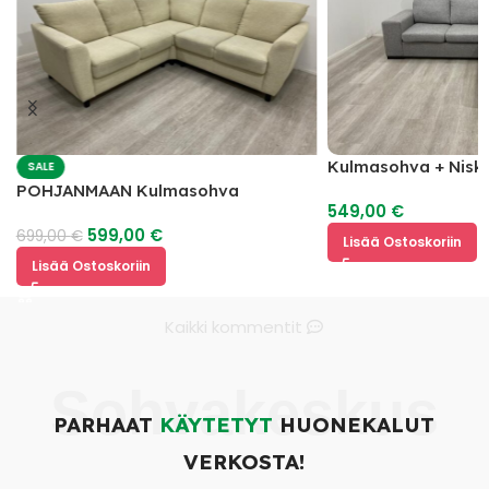
Kulmasohva + Nisk
SALE
POHJANMAAN Kulmasohva
549,00
€
599,00
€
699,00
€
Lisää Ostoskoriin
Lisää Ostoskoriin
Kaikki kommentit
Sohvakeskus
PARHAAT
KÄYTETYT
HUONEKALUT
VERKOSTA!