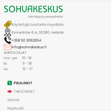
Käytettyjä tuotteita myydään.
Kornetintie 6 A, 00380, Helsinki
+358 50 3062654
info@sohvakeskus.fi
AUKIOLOAJAT
ma -pe 10- 18
la 11 - 18
su 12 - 17
PIKALINKIT
TARJOUKSET
Sohvat
Nojatuolit