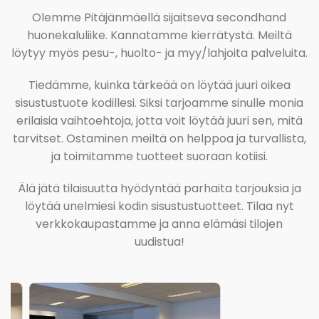
Olemme Pitäjänmäellä sijaitseva secondhand
huonekaluliike. Kannatamme kierrätystä. Meiltä
löytyy myös pesu-, huolto- ja myy/lahjoita palveluita.
Tiedämme, kuinka tärkeää on löytää juuri oikea
sisustustuote kodillesi. Siksi tarjoamme sinulle monia
erilaisia vaihtoehtoja, jotta voit löytää juuri sen, mitä
tarvitset. Ostaminen meiltä on helppoa ja turvallista,
ja toimitamme tuotteet suoraan kotiisi.
Älä jätä tilaisuutta hyödyntää parhaita tarjouksia ja
löytää unelmiesi kodin sisustustuotteet. Tilaa nyt
verkkokaupastamme ja anna elämäsi tilojen
uudistua!