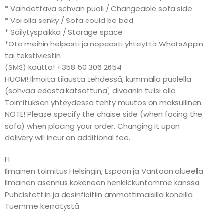
* Vaihdettava sohvan puoli / Changeable sofa side
* Voi olla sänky / Sofa could be bed
* Säilytyspaikka / Storage space
*Ota meihin helposti ja nopeasti yhteyttä WhatsAppin
tai tekstiviestin
(SMS) kautta! +358 50 306 2654
HUOM! Ilmoita tilausta tehdessä, kummalla puolella
(sohvaa edestä katsottuna) divaanin tulisi olla.
Toimituksen yhteydessä tehty muutos on maksullinen.
NOTE! Please specify the chaise side (when facing the
sofa) when placing your order. Changing it upon
delivery will incur an additional fee.
FI
Ilmainen toimitus Helsingin, Espoon ja Vantaan alueella
Ilmainen asennus kokeneen henkilökuntamme kanssa
Puhdistettiin ja desinfioitiin ammattimaisilla koneilla
Tuemme kierrätystä